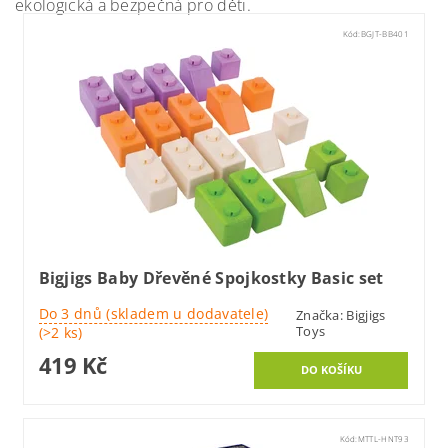
ekologická a bezpečná pro děti.
Kód:
BGJT-BB401
Bigjigs Baby Dřevěné Spojkostky Basic set
Do 3 dnů (skladem u dodavatele)
Značka:
Bigjigs
Toys
(>2 ks)
419 Kč
Kód:
MTTL-HNT93