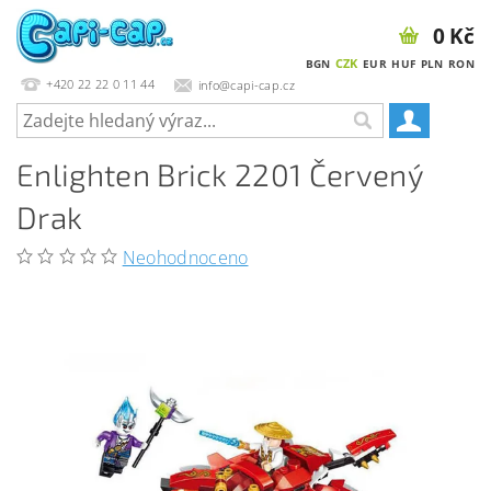
0 Kč
CZK
BGN
EUR
HUF
PLN
RON
+420 22 22 0 11 44
info@capi-cap.cz
Enlighten Brick 2201 Červený
Drak
Neohodnoceno