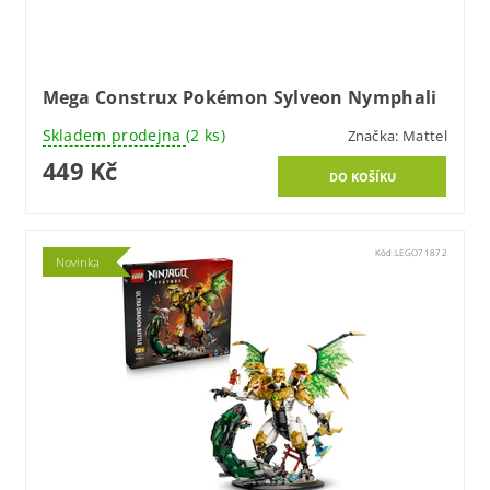
Mega Construx Pokémon Sylveon Nymphali
Skladem prodejna
(2 ks)
Značka:
Mattel
449 Kč
Kód:
LEGO71872
Novinka