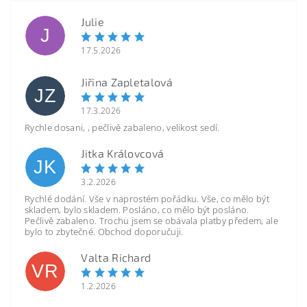
Julie
J
17.5.2026
Jiřina Zapletalová
JZ
17.3.2026
Rychle dosani, , pečlivě zabaleno, velikost sedí.
Jitka Královcová
JK
3.2.2026
Rychlé dodání. Vše v naprostém pořádku. Vše, co mělo být
skladem, bylo skladem. Posláno, co mělo být posláno.
Pečlivě zabaleno. Trochu jsem se obávala platby předem, ale
bylo to zbytečné. Obchod doporučuji.
Valta Richard
VR
1.2.2026