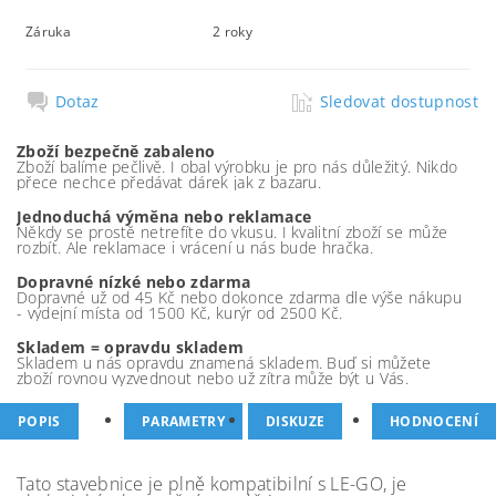
Záruka
2 roky
Dotaz
Sledovat dostupnost
Zboží bezpečně zabaleno
Zboží balíme pečlivě. I obal výrobku je pro nás důležitý. Nikdo
přece nechce předávat dárek jak z bazaru.
Jednoduchá výměna nebo reklamace
Někdy se prostě netrefíte do vkusu. I kvalitní zboží se může
rozbít. Ale reklamace i vrácení u nás bude hračka.
Dopravné nízké nebo zdarma
Dopravné už od 45 Kč nebo dokonce zdarma dle výše nákupu
- výdejní místa od 1500 Kč, kurýr od 2500 Kč.
Skladem = opravdu skladem
Skladem u nás opravdu znamená skladem. Buď si můžete
zboží rovnou vyzvednout nebo už zítra může být u Vás.
POPIS
PARAMETRY
DISKUZE
HODNOCENÍ
Tato stavebnice je plně kompatibilní s LE-GO, je