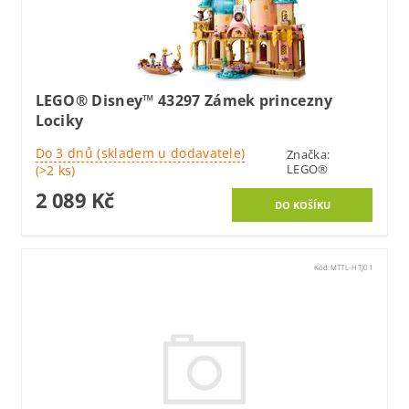
LEGO® Disney™ 43297 Zámek princezny
Lociky
Do 3 dnů (skladem u dodavatele)
Značka:
LEGO®
(>2 ks)
2 089 Kč
Kód:
MTTL-HTJ01