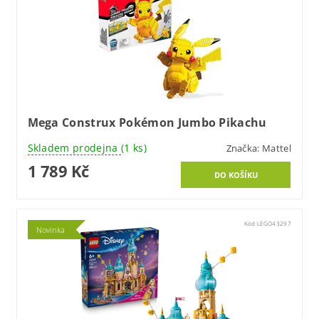
Mega Construx Pokémon Jumbo Pikachu
Skladem prodejna
(1 ks)
Značka:
Mattel
1 789 Kč
Kód:
LEGO43297
Novinka