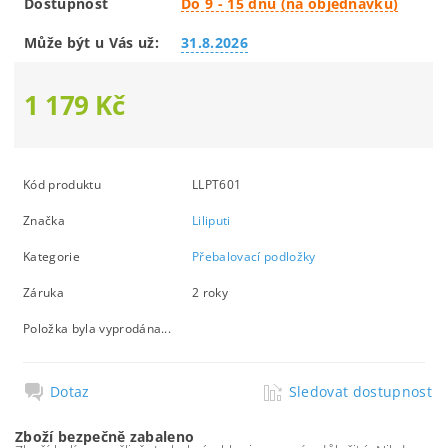
Dostupnost
Do 9 - 15 dnů (na objednávku)
Může být u Vás už:
31.8.2026
1 179 Kč
Kód produktu
LLPT601
Značka
Liliputi
Kategorie
Přebalovací podložky
Záruka
2 roky
Položka byla vyprodána...
Dotaz
Sledovat dostupnost
Zboží bezpečně zabaleno