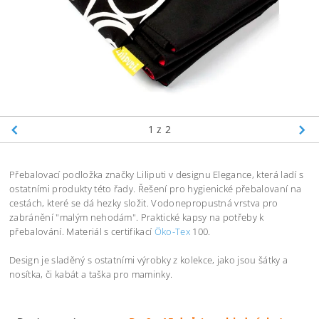
1
z 2
Přebalovací podložka značky Liliputi v designu Elegance, která ladí s
ostatními produkty této řady. Řešení pro hygienické přebalovaní na
cestách, které se dá hezky složit. Vodonepropustná vrstva pro
zabránění "malým nehodám". Praktické kapsy na potřeby k
přebalování. Materiál s certifikací
Öko-Tex
100.
Design je sladěný s ostatními výrobky z kolekce, jako jsou šátky a
nosítka, či kabát a taška pro maminky.