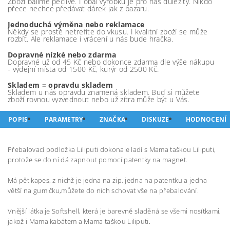
Zboží balíme pečlivě. I obal výrobku je pro nás důležitý. Nikdo
přece nechce předávat dárek jak z bazaru.
Jednoduchá výměna nebo reklamace
Někdy se prostě netrefíte do vkusu. I kvalitní zboží se může
rozbít. Ale reklamace i vrácení u nás bude hračka.
Dopravné nízké nebo zdarma
Dopravné už od 45 Kč nebo dokonce zdarma dle výše nákupu
- výdejní místa od 1500 Kč, kurýr od 2500 Kč.
Skladem = opravdu skladem
Skladem u nás opravdu znamená skladem. Buď si můžete
zboží rovnou vyzvednout nebo už zítra může být u Vás.
POPIS
PARAMETRY
ZNAČKA
DISKUZE
HODNOCENÍ
Přebalovací podložka Liliputi dokonale ladí s Mama taškou Liliputi,
protože se do ní dá zapnout pomocí patentky na magnet.
Má pět kapes, z nichž je jedna na zip, jedna na patentku a jedna
větší na gumičku,můžete do nich schovat vše na přebalování.
Vnější látka je Softshell, která je barevně sladěná se všemi nosítkami,
jakož i Mama kabátem a Mama taškou Liliputi.