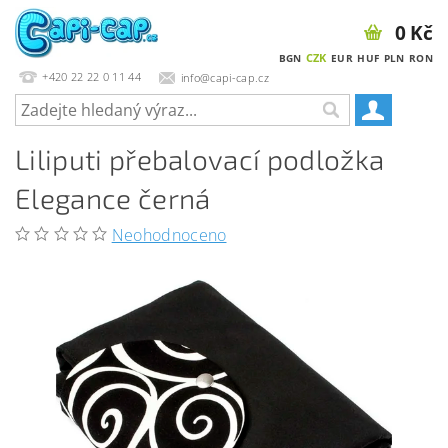
0 Kč
CZK
BGN
EUR
HUF
PLN
RON
+420 22 22 0 11 44
info@capi-cap.cz
Liliputi přebalovací podložka
Elegance černá
Neohodnoceno