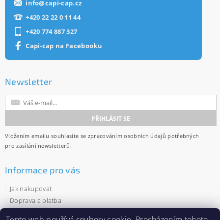
info
@
capi-cap.cz
+420 22 22 0 11 44
+420 774 887 327
Capi-cap na Facebooku
Newsletter
Vložením emailu souhlasíte se
zpracováním osobních údajů
potřebných
pro zasílání newsletterů.
Informace pro vás
Jak nakupovat
Doprava a platba
Obchodní podmínky
Tento web používá
soubory cookie
. Procházením tohoto