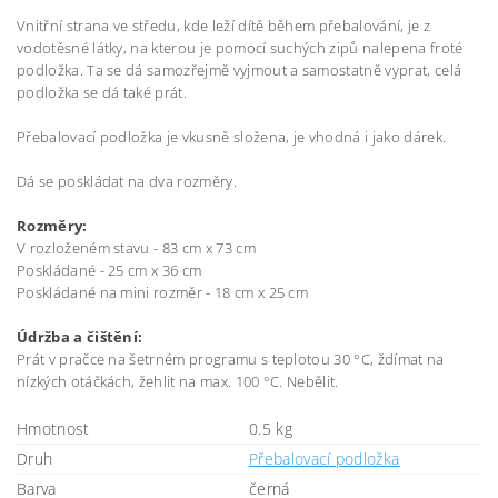
Vnitřní strana ve středu, kde leží dítě během přebalování, je z
vodotěsné látky, na kterou je pomocí suchých zipů nalepena froté
podložka. Ta se dá samozřejmě vyjmout a samostatně vyprat, celá
podložka se dá také prát.
Přebalovací podložka je vkusně složena, je vhodná i jako dárek.
Dá se poskládat na dva rozměry.
Rozměry:
V rozloženém stavu - 83 cm x 73 cm
Poskládané - 25 cm x 36 cm
Poskládané na mini rozměr - 18 cm x 25 cm
Údržba a
čištění
:
Prát v pračce na šetrném programu s teplotou 30 °C, ždímat na
nízkých otáčkách, žehlit na max. 100 °C. Nebělit.
Hmotnost
0.5 kg
Druh
Přebalovací podložka
Barva
černá