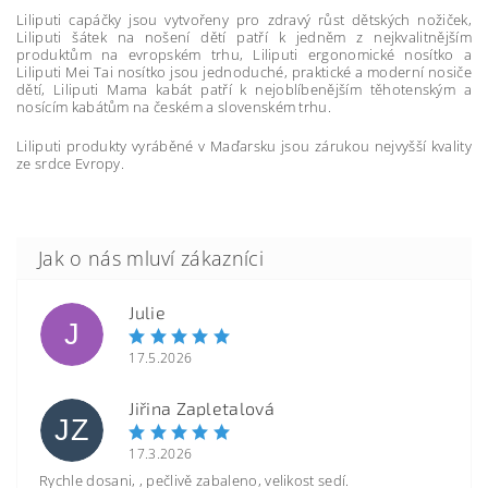
Liliputi capáčky jsou vytvořeny pro zdravý růst dětských nožiček,
Liliputi šátek na nošení dětí patří k jedněm z nejkvalitnějším
produktům na evropském trhu, Liliputi ergonomické nosítko a
Liliputi Mei Tai nosítko jsou jednoduché, praktické a moderní nosiče
dětí, Liliputi Mama kabát patří k nejoblíbenějším těhotenským a
nosícím kabátům na českém a slovenském trhu.
Liliputi produkty vyráběné v Maďarsku jsou zárukou nejvyšší kvality
ze srdce Evropy.
Julie
J
17.5.2026
Jiřina Zapletalová
JZ
17.3.2026
Rychle dosani, , pečlivě zabaleno, velikost sedí.