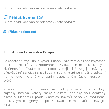
Buďte první, kdo napíše příspěvek k této položce.
Přidat komentář
Buďte první, kdo napíše příspěvek k této položce.
Přidat hodnocení
Liliputi značka ze srdce Evropy
Zakladatelé firmy Liliputi vytvořili značku pro zdravý a radostný vztah
dítěte a rodičů z každodenního života. Během několikaletých
zkušeností a pří stále rostoucí poptávce zjistili, že se jejich názory a
přesvědčení setkávají s potřebami rodin, které se snaží o udržení
harmonických vztahů v dnešním uspěchaném, často neosobním
světě.
Značka Liliputi nabízí řešení pro rodiny s malými dětmi. Boty,
capáčky, nosítka, kabáty, tašky a ostatní doplňky jsou vyráběny
ručně v Maďarsku podle vlastních návrhů nebo ve spolupráci
s šikovnými designéry při použití kvalitních materiálů pocházející
z EU.