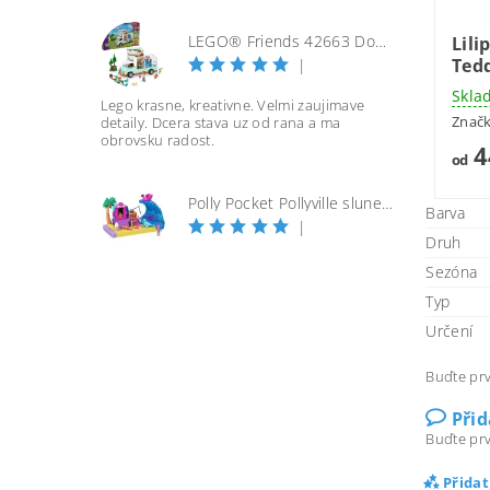
LEGO® Friends 42663 Dobrodružství s karavanem přátelství
Lili
Ted
|
Skla
Lego krasne, kreativne. Velmi zaujimave
Znač
detaily. Dcera stava uz od rana a ma
obrovsku radost.
4
od
Polly Pocket Pollyville slunečná pláž
Barva
|
Druh
Sezóna
Typ
Určení
Buďte prv
Při
Buďte prv
Přida