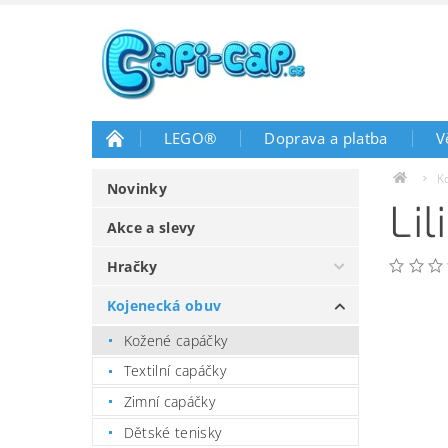
LEGO®
Doprava a platba
V
K
Novinky
Li
Akce a slevy
Hračky
Kojenecká obuv
Kožené capáčky
Textilní capáčky
Zimní capáčky
Dětské tenisky