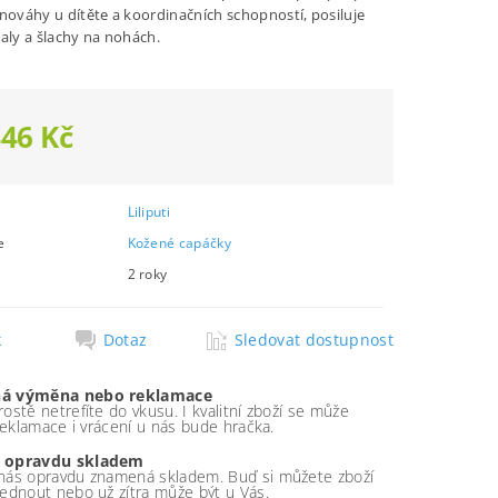
vnováhy u dítěte a koordinačních schopností, posiluje
valy a šlachy na nohách.
446 Kč
Liliputi
e
Kožené capáčky
2 roky
k
Dotaz
Sledovat dostupnost
á výměna nebo reklamace
ostě netrefíte do vkusu. I kvalitní zboží se může
 reklamace i vrácení u nás bude hračka.
 opravdu skladem
nás opravdu znamená skladem. Buď si můžete zboží
ednout nebo už zítra může být u Vás.