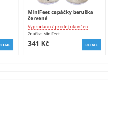
MiniFeet capáčky beruška
červené
Vyprodáno / prodej ukončen
Značka:
MiniFeet
341 Kč
DETAIL
DETAIL