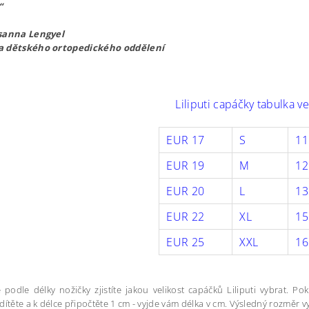
“
sanna Lengyel
a dětského ortopedického oddělení
Liliputi capáčky tabulka ve
EUR 17
S
1
EUR 19
M
12
EUR 20
L
13
EUR 22
XL
1
EUR 25
XXL
16
 podle délky nožičky zjistíte jakou velikost capáčků Liliputi vybrat. Po
dítěte a k délce připočtěte 1 cm - vyjde vám délka v cm. Výsledný rozměr vy