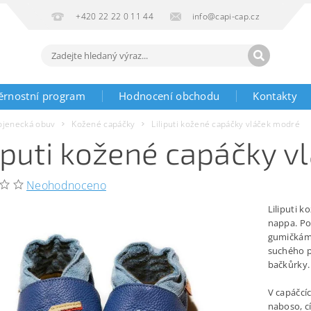
+420 22 22 0 11 44
info@capi-cap.cz
ěrnostní program
Hodnocení obchodu
Kontakty
ojenecká obuv
Kožené capáčky
Liliputi kožené capáčky vláček modré
liputi kožené capáčky 
Neohodnoceno
Liliputi k
nappa. Po
gumičkám 
suchého p
bačkůrky.
V capáčcíc
naboso, cí