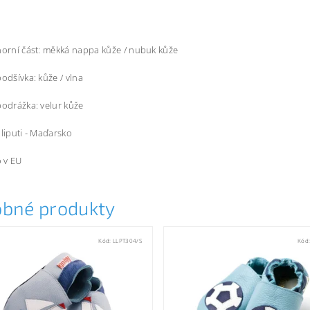
horní část: měkká nappa kůže / nubuk kůže
podšívka: kůže / vlna
podrážka: velur kůže
iliputi - Maďarsko
 v EU
bné produkty
Kód:
LLPT304/S
Kód