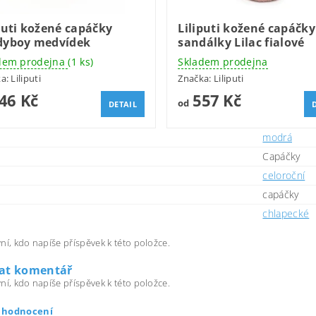
puti kožené capáčky
Liliputi kožené capáčky
dyboy medvídek
sandálky Lilac fialové
dem prodejna
(1 ks)
Skladem prodejna
ka:
Liliputi
Značka:
Liliputi
46 Kč
557 Kč
od
DETAIL
modrá
Capáčky
celoroční
capáčky
chlapecké
ní, kdo napíše příspěvek k této položce.
dat komentář
ní, kdo napíše příspěvek k této položce.
t hodnocení