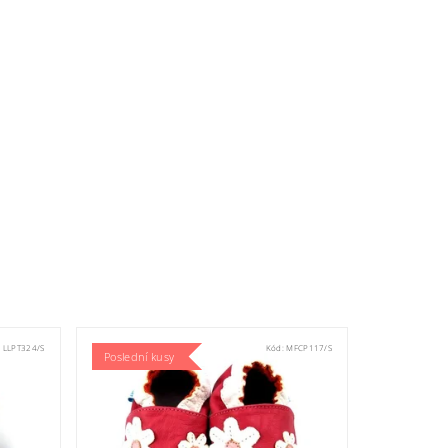
:
LLPT324/S
Kód:
MFCP117/S
Poslední kusy