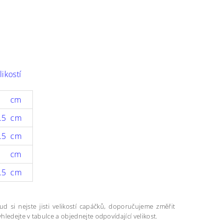
likostí
1 cm
.5 cm
.5 cm
5 cm
.5 cm
kud si nejste jisti velikostí capáčků, doporučujeme změřit
hledejte v tabulce a objednejte odpovídající velikost.