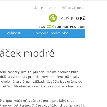
PŘIHLÁŠENÍ
REGISTRACE
KOŠÍK:
0 Kč
CZK
BGN
EUR
HUF
PLN
RON
Velikosti
Obchodní podmínky
vláček modré
ožené capáčky. Kvalitní přírodní, měkká a odolná kůže
drážka vyrobena z protiskluzové broušené kůže. Díky
okolo nártu drží na nožičkách.
Capáčky jsou určeny do
rostředí. Vhodné jako vycházková a domácí obuv nebo
h Liliputi může mít Vaše dítě pocit, jako když chodí
tí nerovnosti terénu. Chůze v capáčcích Liliputi přispívá k