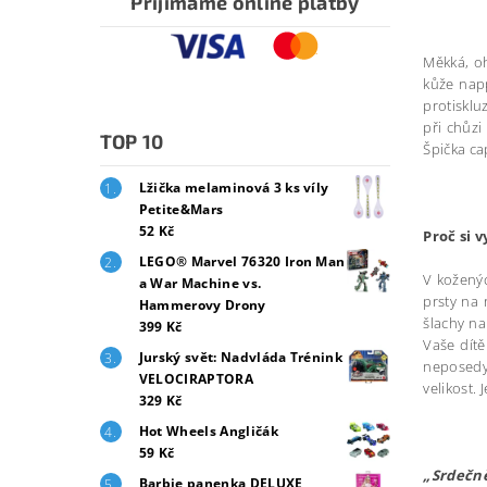
Přijímáme online platby
Měkká, oh
kůže napp
protisklu
při chůzi
TOP 10
Špička ca
Lžička melaminová 3 ks víly
Petite&Mars
52 Kč
Proč si 
LEGO® Marvel 76320 Iron Man
V koženýc
a War Machine vs.
prsty na 
Hammerovy Drony
šlachy na
399 Kč
Vaše dítě
Jurský svět: Nadvláda Trénink
neposedy.
VELOCIRAPTORA
velikost.
329 Kč
Hot Wheels Angličák
59 Kč
„Srdečně
Barbie panenka DELUXE