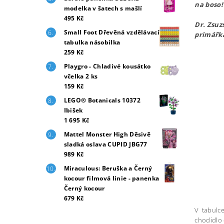
na boso!
modelka v šatech s mašlí
495 Kč
Dr. Zsuz
Small Foot Dřevěná vzdělávací
primářk
tabulka násobilka
259 Kč
Playgro - Chladivé kousátko
včelka 2 ks
159 Kč
LEGO® Botanicals 10372
Ibišek
1 695 Kč
Mattel Monster High Děsivě
sladká oslava CUPID JBG77
989 Kč
Miraculous: Beruška a Černý
kocour filmová linie - panenka
Černý kocour
679 Kč
V tabulce
chodidlo 