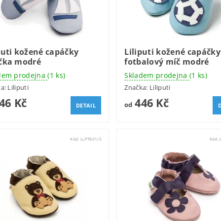
puti kožené capáčky
Liliputi kožené capáčky
ička modré
fotbalový míč modré
dem prodejna
(1 ks)
Skladem prodejna
(1 ks)
ka:
Liliputi
Značka:
Liliputi
46 Kč
446 Kč
od
DETAIL
Kód:
LLPT801/S
Kód: