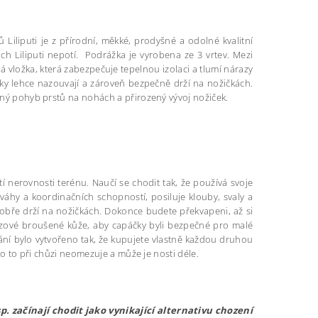
Liliputi je z přírodní, měkké, prodyšné a odolné kvalitní
h Liliputi nepotí. Podrážka je vyrobena ze 3 vrtev. Mezi
vložka, která zabezpečuje tepelnou izolaci a tlumí nárazy
ky lehce nazouvají a zároveň bezpečně drží na nožičkách.
olný pohyb prstů na nohách a přirozený vývoj nožiček.
tí nerovnosti terénu. Naučí se chodit tak, že používá svoje
váhy a koordinačních schopností, posiluje klouby, svaly a
dobře drží na nožičkách. Dokonce budete překvapeni, až si
uzové broušené kůže, aby capáčky byli bezpečné pro malé
ování bylo vytvořeno tak, že kupujete vlastně každou druhou
tko to při chůzi neomezuje a může je nosti déle.
p. začínají chodit jako vynikající alternativu chození