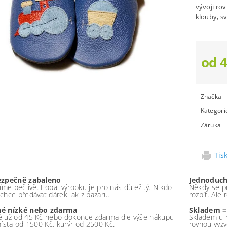
vývoji ro
klouby, s
od 
Značka
Kategori
Záruka
Tis
ezpečně zabaleno
Jednoduch
íme pečlivě. I obal výrobku je pro nás důležitý. Nikdo
Někdy se pr
chce předávat dárek jak z bazaru.
rozbít. Ale
é nízké nebo zdarma
Skladem =
 už od 45 Kč nebo dokonce zdarma dle výše nákupu -
Skladem u 
místa od 1500 Kč, kurýr od 2500 Kč.
rovnou vyzv