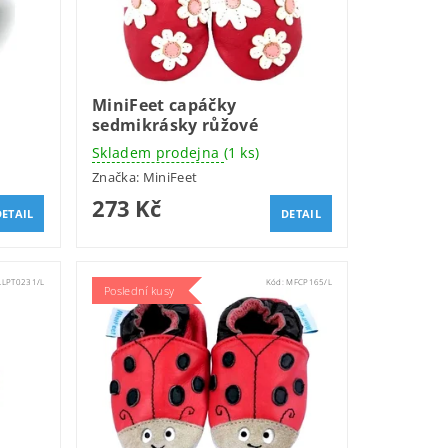
MiniFeet capáčky
sedmikrásky růžové
Skladem prodejna
(1 ks)
Značka:
MiniFeet
273 Kč
DETAIL
DETAIL
LLPT0231/L
Kód:
MFCP165/L
Poslední kusy