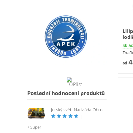
Lili
lod
Skla
Znač
4
od
Poslední hodnocení produktů
Jurský svět: Nadvláda Obrovský útočící SINOTYRANNUS
|
+ Super