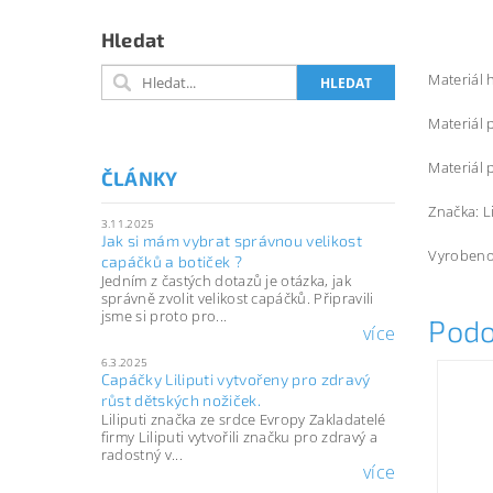
Hledat
Materiál 
Materiál 
Materiál 
ČLÁNKY
Značka: L
3.11.2025
Jak si mám vybrat správnou velikost
Vyrobeno
capáčků a botiček ?
Jedním z častých dotazů je otázka, jak
správně zvolit velikost capáčků. Připravili
jsme si proto pro...
Podo
více
6.3.2025
Capáčky Liliputi vytvořeny pro zdravý
růst dětských nožiček.
Liliputi značka ze srdce Evropy Zakladatelé
firmy Liliputi vytvořili značku pro zdravý a
radostný v...
více