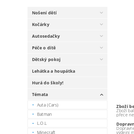
Nošení dětí
Kočárky
Autosedačky
Péče o dítě
Dětský pokoj
Lehátka a houpátka
Hurá do školy!
Témata
Auta (Cars)
Zboží b
Zboží bal
Batman
přece ne
L.O.L
Dopravn
Dopravné
Minecraft
výdejní 