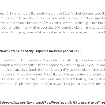
ebná 3-vrstvá podrážka, podšívka z pravé kůže. Vrchní materiál capáčků 
a. Přírodní kůže velmi dobře dýchá a proto se malé nožičky v capáčkác
zovou podrážkou z broušené kůže a vnitřní koženou stélkou je 3 mm hrubá 
 nebo při běhání po tvrdším povrchu. Díky gumičce okolo nártu se capáč
páčků Liliputi je vytvořena tak, aby zabezpečila dostatečný prostor pro v
vybrat kožené capáčky Liliputi s měkkou podrážkou?
h capáčcích Liliputi může mít Vaše dítě pocit, jako když chodí naboso, cí
nohách a svaly chodidla. Chůze v capáčcích velmi přispívá k vývoji rovno
 nohách. Capáčky Liliputi se lehce obouvají díky gumičce okolo nártu a 
 nebude chtít capáčky vyzout. Podrážka capáčků je vyrobena z protiskl
 Capáčky Liliputi se můžou nosit déle, než „klasické“ botičky. Jejich čísl
 Je to proto, že při tomto typu capáčků nevadí, když jsou trošku větší, děťá
 doporučuji botičky a capáčky Liliputi pro dětičky, které se učí res