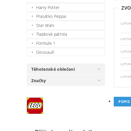
Harry Potter
ZVO
Prasátko Peppa
LLPT31
Star Wars
Tlapková patrola
LLPT31
Formule 1
Dinosauři
LLPT31
LLPT31
Těhotenské oblečení
LLPT31
Značky
POPIS