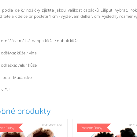
 podle délky nožičky zjistíte jakou velikost capáčků Liliputi vybrat. Po
dítěte a k délce připočtěte 1 cm - vyjde vám délka v cm. Výsledný rozměr vy
horní část: měkká nappa kůže / nubuk kůže
podšívka: kůže / vlna
podrážka: velur kůže
iliputi - Maďarsko
 v EU
bné produkty
Kód:
MFCP160/L
Kód:
ední kusy
Poslední kusy