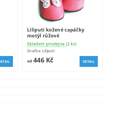
Liliputi kožené capáčky
motýl růžové
Skladem prodejna
(2 ks)
Značka:
Liliputi
446 Kč
od
DETAIL
DETAIL