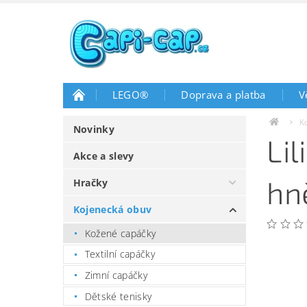
LEGO®
Doprava a platba
V
K
Novinky
Li
Akce a slevy
hn
Hračky
Kojenecká obuv
Kožené capáčky
Textilní capáčky
Zimní capáčky
Dětské tenisky