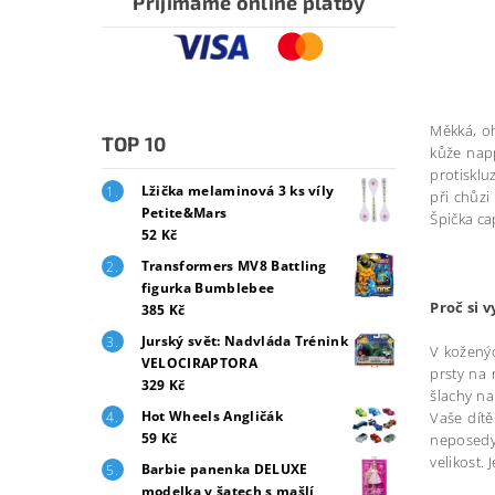
Přijímáme online platby
Měkká, oh
TOP 10
kůže napp
protisklu
Lžička melaminová 3 ks víly
při chůzi
Petite&Mars
Špička ca
52 Kč
Transformers MV8 Battling
figurka Bumblebee
Proč si 
385 Kč
Jurský svět: Nadvláda Trénink
V koženýc
VELOCIRAPTORA
prsty na 
329 Kč
šlachy na
Hot Wheels Angličák
Vaše dítě
59 Kč
neposedy.
velikost.
Barbie panenka DELUXE
modelka v šatech s mašlí