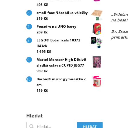
495 Kč
small foot Násobilka válečky
„Srdečně
319 Kč
na boso!
Pouzdro na UNO karty
Dr. Zsuz
269 Kč
primářk
LEGO® Botanicals 10372
Ibišek
1 695 Kč
Mattel Monster High Děsivě
sladká oslava CUPID JBG77
989 Kč
Barbie® micro gymnastka 7
cm
119 Kč
Hledat