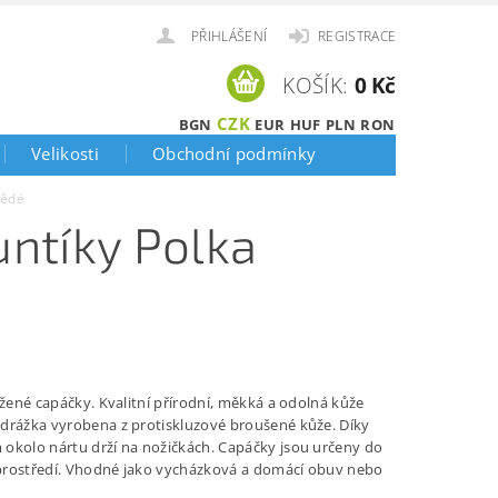
PŘIHLÁŠENÍ
REGISTRACE
KOŠÍK:
0 Kč
CZK
BGN
EUR
HUF
PLN
RON
Velikosti
Obchodní podmínky
nědé
untíky Polka
ožené capáčky. Kvalitní přírodní, měkká a odolná kůže
drážka vyrobena z protiskluzové broušené kůže. Díky
okolo nártu drží na nožičkách.
Capáčky jsou určeny do
rostředí. Vhodné jako vycházková a domácí obuv nebo