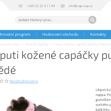
+420 22 22 0 11 44
info@capi-cap.cz
ěrnostní program
Hodnocení obchodu
Kontakty
ojenecká obuv
Kožené capáčky
Liliputi kožené capáčky puntíky Polka h
liputi kožené capáčky p
ědé
Neohodnoceno
Liliputi k
nappa. Po
gumičkám 
suchého p
bačkůrky.