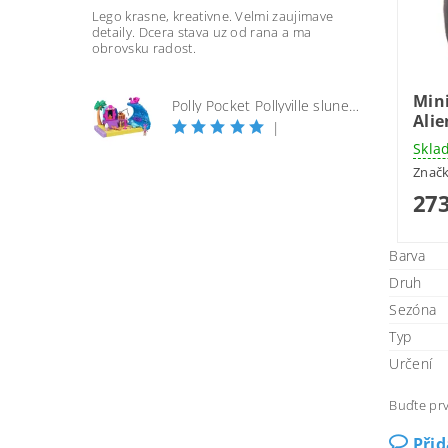
Lego krasne, kreativne. Velmi zaujimave
detaily. Dcera stava uz od rana a ma
obrovsku radost.
Mini
Polly Pocket Pollyville slunečná pláž
Alie
|
Skla
Znač
273
Barva
Druh
Sezóna
Typ
Určení
Buďte prv
Při