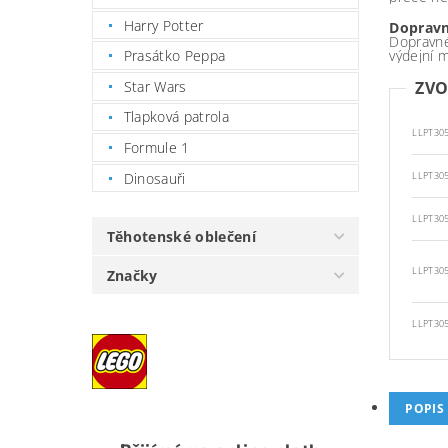
Harry Potter
Dopravn
Dopravné
výdejní 
Prasátko Peppa
Star Wars
ZVO
Tlapková patrola
LLPT30
Formule 1
Dinosauři
LLPT30
LLPT30
Těhotenské oblečení
LLPT30
Značky
LLPT30
POPIS