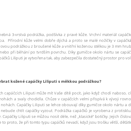
ebná 3-vrstvá podrážka, podšívka z pravé kůže. Vrchní materiál capáčků 
a. Přírodní kůže velmi dobře dýchá a proto se malé nožičky v capáčkác
zovou podrážkou z broušené kůže a vnitřní koženou stélkou je 3 mm hrubá 
 nebo při běhání po tvrdším povrchu. Díky gumičce okolo nártu se capáč
páčků Liliputi je vytvořena tak, aby zabezpečila dostatečný prostor pro v
vybrat kožené capáčky Liliputi s měkkou podrážkou?
h capáčcích Liliputi může mít Vaše dítě pocit, jako když chodí naboso, cí
nohách a svaly chodidla. Chůze v capáčcích velmi přispívá k vývoji rovno
 nohách. Capáčky Liliputi se lehce obouvají díky gumičce okolo nártu a 
 nebude chtít capáčky vyzout. Podrážka capáčků je vyrobena z protiskl
 Capáčky Liliputi se můžou nosit déle, než „klasické“ botičky. Jejich čísl
 Je to proto, že při tomto typu capáčků nevadí, když jsou trošku větší, děťá