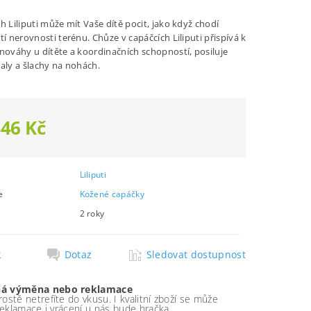
h Liliputi může mít Vaše dítě pocit, jako když chodí
tí nerovnosti terénu. Chůze v capáčcích Liliputi přispívá k
vnováhy u dítěte a koordinačních schopností, posiluje
valy a šlachy na nohách.
446 Kč
Liliputi
e
Kožené capáčky
2 roky
k
Dotaz
Sledovat dostupnost
á výměna nebo reklamace
ostě netrefíte do vkusu. I kvalitní zboží se může
 reklamace i vrácení u nás bude hračka.