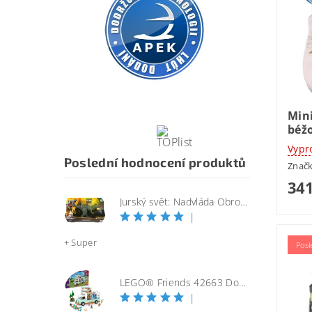
Mini
béž
Vypr
Poslední hodnocení produktů
Znač
341
Jurský svět: Nadvláda Obrovský útočící SINOTYRANNUS
|
+ Super
Posl
LEGO® Friends 42663 Dobrodružství s karavanem přátelství
|