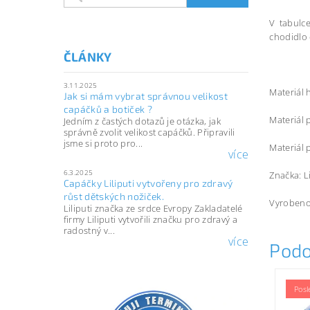
V tabulce
chodidlo 
ČLÁNKY
3.11.2025
Materiál 
Jak si mám vybrat správnou velikost
capáčků a botiček ?
Materiál 
Jedním z častých dotazů je otázka, jak
správně zvolit velikost capáčků. Připravili
jsme si proto pro...
Materiál 
více
6.3.2025
Značka: L
Capáčky Liliputi vytvořeny pro zdravý
růst dětských nožiček.
Vyrobeno
Liliputi značka ze srdce Evropy Zakladatelé
firmy Liliputi vytvořili značku pro zdravý a
radostný v...
více
Podo
Posl