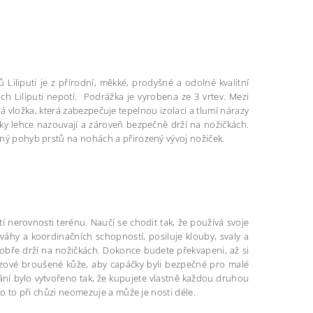
Liliputi je z přírodní, měkké, prodyšné a odolné kvalitní
h Liliputi nepotí. Podrážka je vyrobena ze 3 vrtev. Mezi
vložka, která zabezpečuje tepelnou izolaci a tlumí nárazy
ky lehce nazouvají a zároveň bezpečně drží na nožičkách.
olný pohyb prstů na nohách a přirozený vývoj nožiček.
tí nerovnosti terénu. Naučí se chodit tak, že používá svoje
váhy a koordinačních schopností, posiluje klouby, svaly a
dobře drží na nožičkách. Dokonce budete překvapeni, až si
uzové broušené kůže, aby capáčky byli bezpečné pro malé
ování bylo vytvořeno tak, že kupujete vlastně každou druhou
tko to při chůzi neomezuje a může je nosti déle.