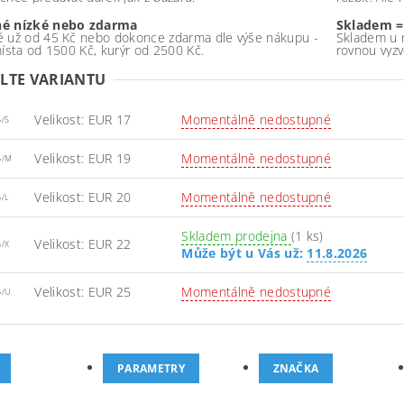
é nízké nebo zdarma
Skladem =
 už od 45 Kč nebo dokonce zdarma dle výše nákupu -
Skladem u 
místa od 1500 Kč, kurýr od 2500 Kč.
rovnou vyzv
LTE VARIANTU
Velikost: EUR 17
Momentálně nedostupné
5/S
Velikost: EUR 19
Momentálně nedostupné
5/M
Velikost: EUR 20
Momentálně nedostupné
5/L
Skladem prodejna
(1 ks)
Velikost: EUR 22
5/X
Může být u Vás už:
11.8.2026
Velikost: EUR 25
Momentálně nedostupné
5/U
PARAMETRY
ZNAČKA