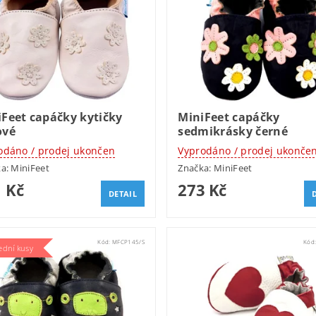
Feet capáčky kytičky
MiniFeet capáčky
ové
sedmikrásky černé
odáno / prodej ukončen
Vyprodáno / prodej ukonče
ka:
MiniFeet
Značka:
MiniFeet
 Kč
273 Kč
DETAIL
Kód:
MFCP145/S
Kód
ední kusy