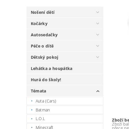
Nošení dětí
Kočárky
Autosedačky
Péče o dítě
Dětský pokoj
Lehátka a houpátka
Hurá do školy!
Témata
Auta (Cars)
Batman
L.O.L
Zboží b
Zboží bal
Minecraft
přece ne