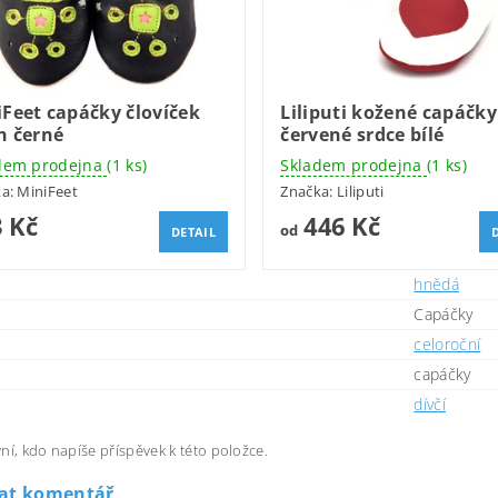
Feet capáčky človíček
Liliputi kožené capáčky
n černé
červené srdce bílé
dem prodejna
(1 ks)
Skladem prodejna
(1 ks)
ka:
MiniFeet
Značka:
Liliputi
 Kč
446 Kč
od
DETAIL
hnědá
Capáčky
celoroční
capáčky
dívčí
ní, kdo napíše příspěvek k této položce.
dat komentář