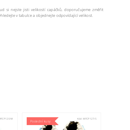
kud si nejste jisti velikostí capáčků, doporučujeme změřit
hledejte v tabulce a objednejte odpovídající velikost.
MFCP120/M
Kód:
MFCP127/S
Poslední kusy