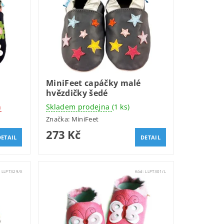
MiniFeet capáčky malé
hvězdičky šedé
n
Skladem prodejna
(1 ks)
Značka:
MiniFeet
273 Kč
DETAIL
DETAIL
:
LLPT329/X
Kód:
LLPT301/L