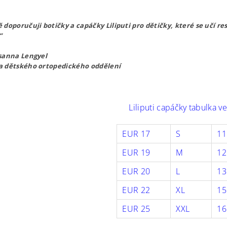
 doporučuji botičky a capáčky Liliputi pro dětičky, které se učí res
“
sanna Lengyel
a dětského ortopedického oddělení
Liliputi capáčky tabulka ve
EUR 17
S
1
EUR 19
M
12
EUR 20
L
13
EUR 22
XL
1
EUR 25
XXL
16