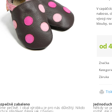
V capáčcíc
naboso, cí
vývoji ro
klouby, s
od 
Značka
Kategori
Záruka
Tis
ezpečně zabaleno
Jednoduch
íme pečlivě. I obal výrobku je pro nás důležitý. Nikdo
Někdy se pr
chce předávat dárek jak z bazaru.
rozbít. Ale