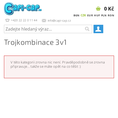
0 Kč
CZK
BGN
EUR
HUF
PLN
RON
+420 22 22 0 11 44
info@capi-cap.cz
Trojkombinace 3v1
V této kategorii zrovna nic není. Pravděpodobně se zrovna
připravuje... takže se máte opět na co těšit :)