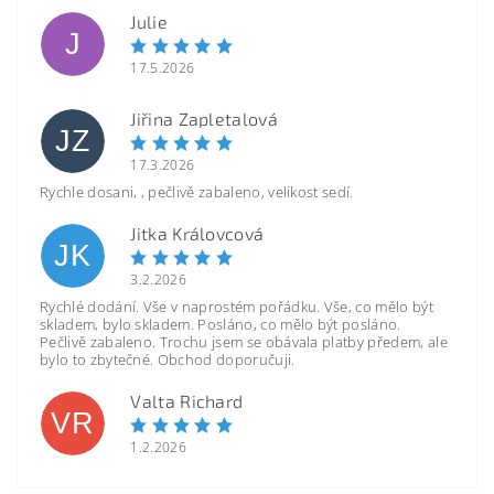
Julie
J
17.5.2026
Jiřina Zapletalová
JZ
17.3.2026
Rychle dosani, , pečlivě zabaleno, velikost sedí.
Jitka Královcová
JK
3.2.2026
Rychlé dodání. Vše v naprostém pořádku. Vše, co mělo být
skladem, bylo skladem. Posláno, co mělo být posláno.
Pečlivě zabaleno. Trochu jsem se obávala platby předem, ale
bylo to zbytečné. Obchod doporučuji.
Valta Richard
VR
1.2.2026