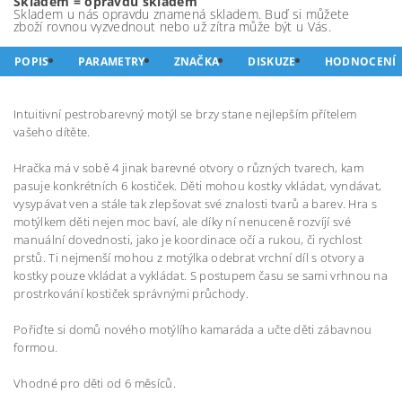
Skladem = opravdu skladem
Skladem u nás opravdu znamená skladem. Buď si můžete
zboží rovnou vyzvednout nebo už zítra může být u Vás.
POPIS
PARAMETRY
ZNAČKA
DISKUZE
HODNOCENÍ
Intuitivní pestrobarevný motýl se brzy stane nejlepším přítelem
vašeho dítěte.
Hračka má v sobě 4 jinak barevné otvory o různých tvarech, kam
pasuje konkrétních 6 kostiček. Děti mohou kostky vkládat, vyndávat,
vysypávat ven a stále tak zlepšovat své znalosti tvarů a barev. Hra s
motýlkem děti nejen moc baví, ale díky ní nenuceně rozvíjí své
manuální dovednosti, jako je koordinace očí a rukou, či rychlost
prstů. Ti nejmenší mohou z motýlka odebrat vrchní díl s otvory a
kostky pouze vkládat a vykládat. S postupem času se sami vrhnou na
prostrkování kostiček správnými průchody.
Pořiďte si domů nového motýlího kamaráda a učte děti zábavnou
formou.
Vhodné pro děti od 6 měsíců.