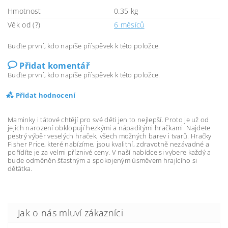
Hmotnost
0.35 kg
Věk od (?)
6 měsíců
Buďte první, kdo napíše příspěvek k této položce.
Přidat komentář
Buďte první, kdo napíše příspěvek k této položce.
Přidat hodnocení
Maminky i tátové chtějí pro své děti jen to nejlepší. Proto je už od
jejich narození obklopují hezkými a nápaditými hračkami. Najdete
pestrý výběr veselých hraček, všech možných barev i tvarů. Hračky
Fisher Price, které nabízíme, jsou kvalitní, zdravotně nezávadné a
pořídíte je za velmi příznivé ceny. V naší nabídce si vybere každý a
bude odměněn šťastným a spokojeným úsměvem hrajícího si
děťátka.