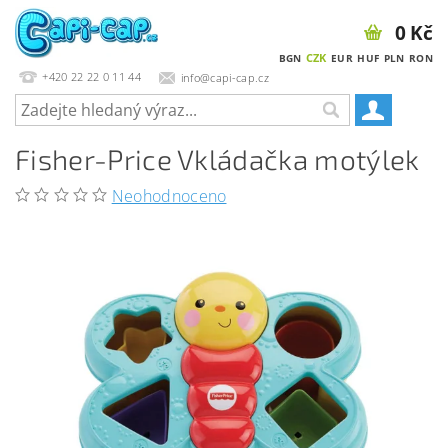
0 Kč
CZK
BGN
EUR
HUF
PLN
RON
+420 22 22 0 11 44
info@capi-cap.cz
Fisher-Price Vkládačka motýlek
Neohodnoceno