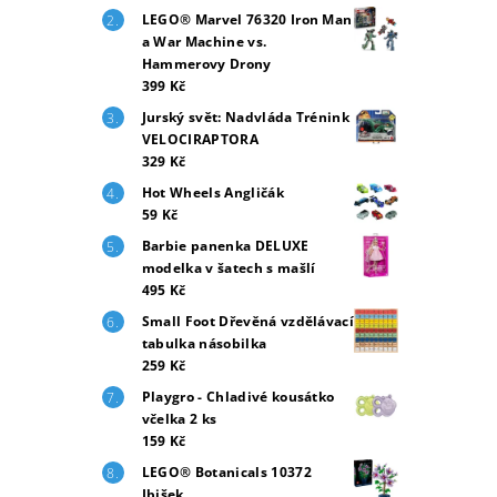
LEGO® Marvel 76320 Iron Man
a War Machine vs.
Hammerovy Drony
399 Kč
Jurský svět: Nadvláda Trénink
VELOCIRAPTORA
329 Kč
Hot Wheels Angličák
59 Kč
Barbie panenka DELUXE
modelka v šatech s mašlí
495 Kč
Small Foot Dřevěná vzdělávací
tabulka násobilka
259 Kč
Playgro - Chladivé kousátko
včelka 2 ks
159 Kč
LEGO® Botanicals 10372
Ibišek