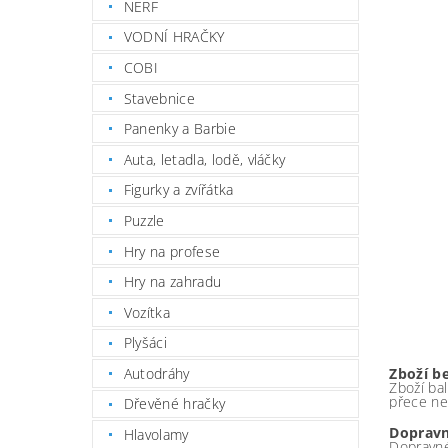
NERF
VODNÍ HRAČKY
COBI
Stavebnice
Panenky a Barbie
Auta, letadla, lodě, vláčky
Figurky a zvířátka
Puzzle
Hry na profese
Hry na zahradu
Vozítka
Plyšáci
Autodráhy
Zboží b
Zboží bal
přece ne
Dřevěné hračky
Dopravn
Hlavolamy
Dopravné