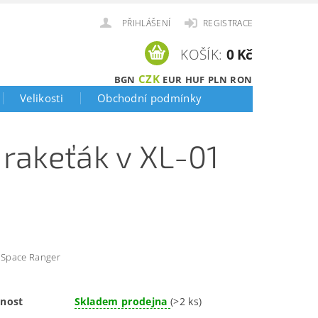
PŘIHLÁŠENÍ
REGISTRACE
KOŠÍK:
0 Kč
CZK
BGN
EUR
HUF
PLN
RON
Velikosti
Obchodní podmínky
 rakeťák v XL-01
 Space Ranger
nost
Skladem prodejna
(>2 ks)