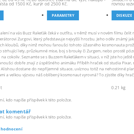
místa od 1500 Kč, kurýr od 2500 Kč.
rovnou vyzv
PARAMETRY
DISKUZE
alení na vás Buzz Rakeťák čeká v outfitu, v němž musí v novém filmu čeli
perátorovi Zurgovi, který představuje nejvyšší hrozbu. Jeho oděv známý jak
ch kloubů, díky nimž mohou fanoušci tohoto úžasného kosmonauta prožívat
 o strhující lety, průzkumné mise, boj s brouky či Zurgem, nebo prostě póz
 na cokoliv. Seznamte se s Buzzem Rakeťákem v situaci, v níž jste ho ješt
anoušci dobře znají z úspěšného animáku Příběh hraček od studia Pixar, m
u Alishou dostane do nepříjemné situace, uvíznou totiž na nehostinné plan
i a velkou výzvou náš oblíbený kosmonaut vyrovná? To zjistíte díky hr
t
0.21 kg
ní, kdo napíše příspěvek k této položce.
dat komentář
ní, kdo napíše příspěvek k této položce.
t hodnocení