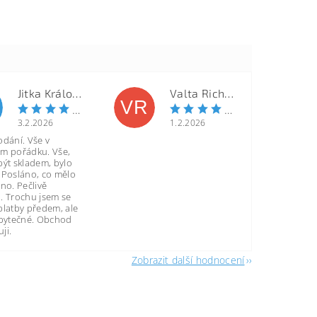
Jitka Královcová
Valta Richard
VR
3.2.2026
1.2.2026
odání. Vše v
m pořádku. Vše,
být skladem, bylo
 Posláno, co mělo
no. Pečlivě
. Trochu jsem se
platby předem, ale
zbytečné. Obchod
ji.
Zobrazit další hodnocení