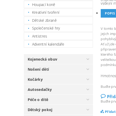
výdejní 
Houpací koně
Kreativní tvoření
POPIS
Dětské zbraně
Společenské hry
V tomto b
jejich im
Antistres
pohyblivý
Adventní kalendáře
Ať už jde
připraven
kterého f
Kojenecká obuv
velitelko
podmínkam
Nošení dětí
Hmotnos
Kočárky
Buďte prv
Autosedačky
Při
Péče o dítě
Buďte prv
Dětský pokoj
Přida