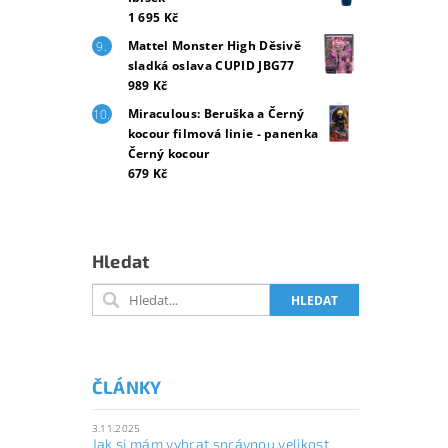
1 695 Kč
Mattel Monster High Děsivě
sladká oslava CUPID JBG77
989 Kč
Miraculous: Beruška a Černý
kocour filmová linie - panenka
Černý kocour
679 Kč
Hledat
ČLÁNKY
3.11.2025
Jak si mám vybrat správnou velikost