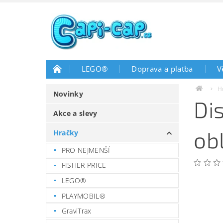
LEGO®
Doprava a platba
V
H
Novinky
Di
Akce a slevy
ob
Hračky
PRO NEJMENŠÍ
FISHER PRICE
LEGO®
PLAYMOBIL®
GraviTrax