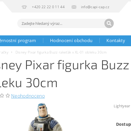
+420 22 22 0 11 44
info@capi-cap.cz
ěrnostní program
Hodnocení obchodu
Kontakty
račky
Disney Pixar figurka Buzz rakeťák v XL-01 obleku 30cm
sney Pixar figurka Buzz
leku 30cm
Neohodnoceno
Lightyear
Dostup