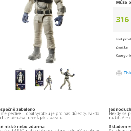
Může b
316
Kód prod
Značka
Kategori
Tis
ezpečně zabaleno
Jednoduch
íme pečlivě. I obal výrobku je pro nás důležitý. Nikdo
Někdy se pr
chce předávat dárek jak z bazaru.
rozbít. Ale
é nízké nebo zdarma
Skladem =
 už od 45 Kč nebo dokonce zdarma dle výše nákupu -
Skladem u 