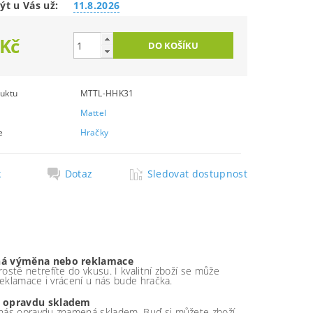
ýt u Vás už:
11.8.2026
 Kč
uktu
MTTL-HHK31
Mattel
e
Hračky
k
Dotaz
Sledovat dostupnost
á výměna nebo reklamace
ostě netrefíte do vkusu. I kvalitní zboží se může
 reklamace i vrácení u nás bude hračka.
 opravdu skladem
nás opravdu znamená skladem. Buď si můžete zboží