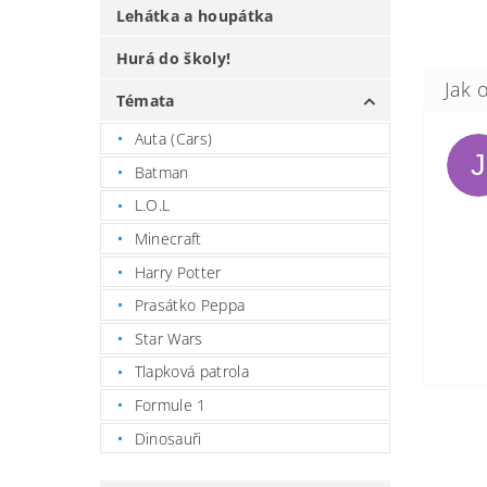
Lehátka a houpátka
Hurá do školy!
Témata
Auta (Cars)
J
Batman
L.O.L
Minecraft
Harry Potter
Prasátko Peppa
Star Wars
Tlapková patrola
Formule 1
Dinosauři