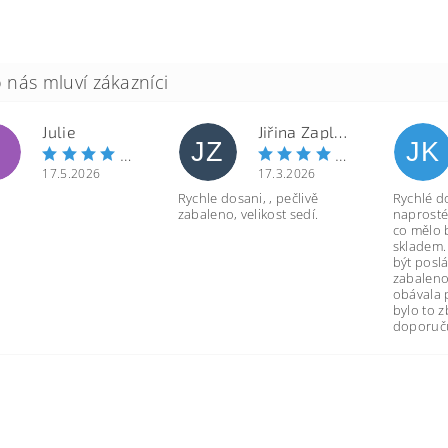
Julie
Jiřina Zapletalová
JZ
JK
17.5.2026
17.3.2026
Rychle dosani, , pečlivě
Rychlé d
zabaleno, velikost sedí.
naprosté
co mělo 
skladem.
být poslá
zabaleno
obávala 
bylo to 
doporuču