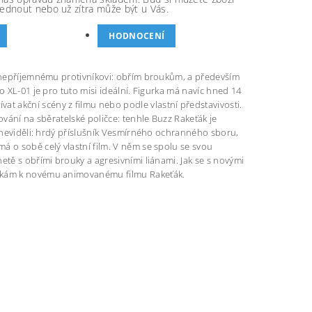
ednout nebo už zítra může být u Vás.
HODNOCENÍ
t nepříjemnému protivníkovi: obřím broukům, a především
o XL-01 je pro tuto misi ideální. Figurka má navíc hned 14
 akční scény z filmu nebo podle vlastní představivosti.
ování na sběratelské poličce: tenhle Buzz Rakeťák je
ě neviděli: hrdý příslušník Vesmírného ochranného sboru,
á o sobě celý vlastní film. V něm se spolu se svou
etě s obřími brouky a agresivními liánami. Jak se s novými
ačkám k novému animovanému filmu Rakeťák.