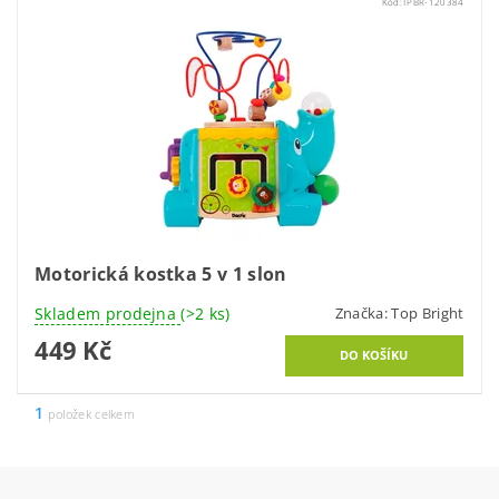
Kód:
TPBR-120384
Motorická kostka 5 v 1 slon
Skladem prodejna
(>2 ks)
Značka:
Top Bright
449 Kč
1
položek celkem