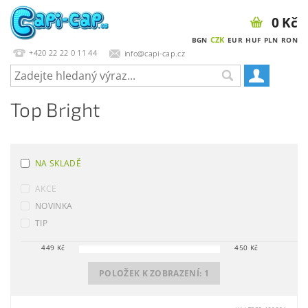
0 Kč
CZK
BGN
EUR
HUF
PLN
RON
+420 22 22 0 11 44
info@capi-cap.cz
Top Bright
NA SKLADĚ
AKCE
NOVINKA
TIP
449
Kč
450
Kč
POLOŽEK K ZOBRAZENÍ:
1