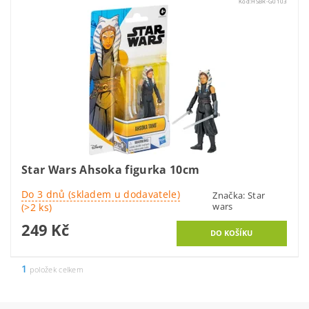
Kód:
HSBR-G0103
Star Wars Ahsoka figurka 10cm
Do 3 dnů (skladem u dodavatele)
Značka:
Star
wars
(>2 ks)
249 Kč
1
položek celkem