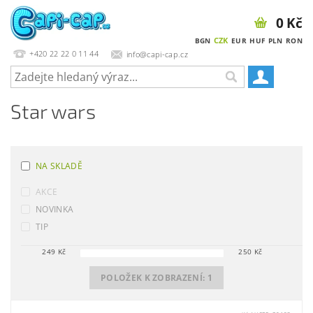
0 Kč
CZK
BGN
EUR
HUF
PLN
RON
+420 22 22 0 11 44
info@capi-cap.cz
Star wars
NA SKLADĚ
AKCE
NOVINKA
TIP
249
Kč
250
Kč
POLOŽEK K ZOBRAZENÍ:
1