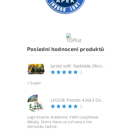
Poslední hodnocení produktů
Jurský svět: Nadvláda Obrovský útočící SINOTYRANNUS
|
+ Super
LEGO® Friends 42663 Dobrodružství s karavanem přátelství
|
Lego krasne, kreativne. Velmi zaujimave
detaily. Dcera stava uz od rana a ma
obrovsku radost.