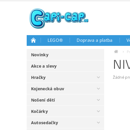
LEGO®
Doprava a platba
V
P
Novinky
NI
Akce a slevy
Hračky
Žádné pr
Kojenecká obuv
Nošení dětí
Kočárky
Autosedačky