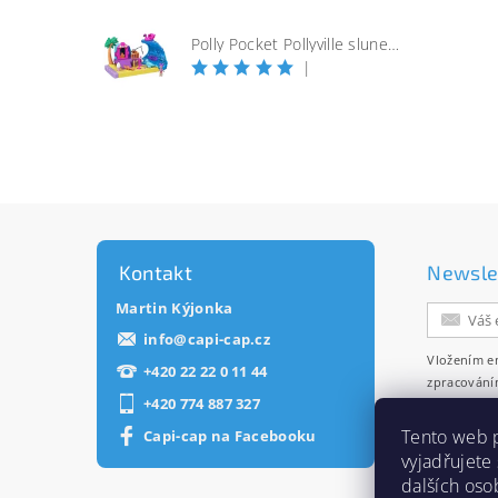
Polly Pocket Pollyville slunečná pláž
|
Kontakt
Newsle
Martin Kýjonka
info
@
capi-cap.cz
Vložením e
+420 22 22 0 11 44
zpracování
+420 774 887 327
zasílání ne
Tento web 
Capi-cap na Facebooku
vyjadřujete
dalších oso