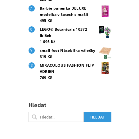
Barbie panenka DELUXE
modelka v šatech s mašlí
495 Kč
LEGO® Botanicals 10372
Ibišek
1 695 Kč
small foot Násobilka válečky
319 Kč
MIRACULOUS FASHION FLIP
ADRIEN
769 Kč
Hledat