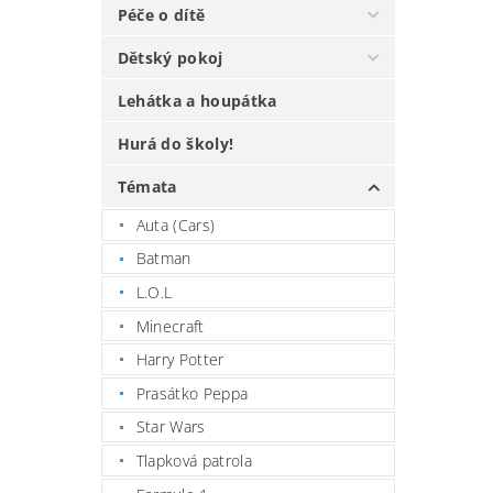
Péče o dítě
Dětský pokoj
Lehátka a houpátka
Hurá do školy!
Témata
Auta (Cars)
Batman
L.O.L
Minecraft
Harry Potter
Prasátko Peppa
Star Wars
Tlapková patrola