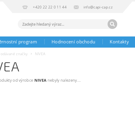
+420 22 22 0 11 44
info@capi-cap.cz
ěrnostní program
Hodnocení obchodu
Kontakty
rodávané značky
NIVEA
VEA
odukty od výrobce
NIVEA
nebyly nalezeny....