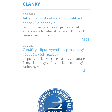
ČLÁNKY
3.11.2025
Jak si mám vybrat správnou velikost
capáčků a botiček ?
Jedním z častých dotazů je otázka, jak
správně zvolit velikost capáčků. Připravili
jsme si proto pro...
více
6.3.2025
Capáčky Liliputi vytvořeny pro zdravý
růst dětských nožiček.
Liliputi značka ze srdce Evropy Zakladatelé
firmy Liliputi vytvořili značku pro zdravý a
radostný v...
více