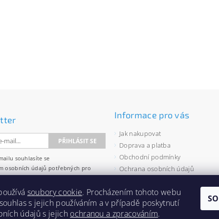
Informace pro vás
tter
Jak nakupovat
Doprava a platba
Obchodní podmínky
mailu souhlasíte se
m osobních údajů
potřebných pro
Ochrana osobních údajů
wsletterů.
Velkoobchod
používá
soubory cookie
. Procházením tohoto webu
Zásady používání souborů cooki
SO
 souhlas s jejich používáním a v případě poskytnutí
bních údajů s jejich
ochranou a zpracováním
.