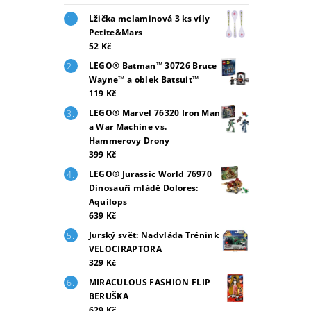
Lžička melaminová 3 ks víly
Petite&Mars
52 Kč
LEGO® Batman™ 30726 Bruce
Wayne™ a oblek Batsuit™
119 Kč
LEGO® Marvel 76320 Iron Man
a War Machine vs.
Hammerovy Drony
399 Kč
LEGO® Jurassic World 76970
Dinosauří mládě Dolores:
Aquilops
639 Kč
Jurský svět: Nadvláda Trénink
VELOCIRAPTORA
329 Kč
MIRACULOUS FASHION FLIP
BERUŠKA
629 Kč