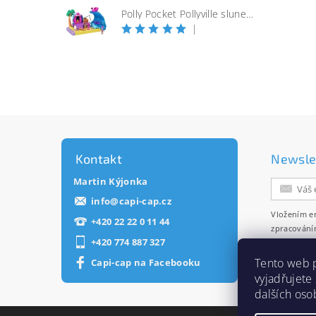
Polly Pocket Pollyville slunečná pláž
|
Kontakt
Newsle
Martin Kýjonka
info
@
capi-cap.cz
Vložením e
+420 22 22 0 11 44
zpracování
+420 774 887 327
zasílání ne
Tento web 
Capi-cap na Facebooku
vyjadřujete
dalších oso