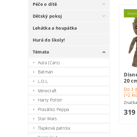
Péče o dítě
Novin
Dětský pokoj
Lehátka a houpátka
Hurá do školy!
Témata
Auta (Cars)
Batman
Disn
20 c
L.O.L
Do 3 
Minecraft
(>2 ks
Harry Potter
Značk
Prasátko Peppa
319
Star Wars
Tlapková patrola