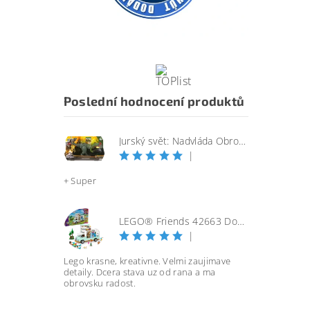
Poslední hodnocení produktů
Jurský svět: Nadvláda Obrovský útočící SINOTYRANNUS
|
+ Super
LEGO® Friends 42663 Dobrodružství s karavanem přátelství
|
Lego krasne, kreativne. Velmi zaujimave
detaily. Dcera stava uz od rana a ma
obrovsku radost.