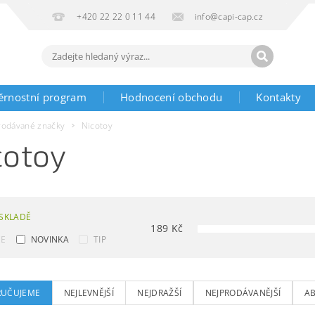
+420 22 22 0 11 44
info@capi-cap.cz
ěrnostní program
Hodnocení obchodu
Kontakty
rodávané značky
Nicotoy
cotoy
SKLADĚ
189
Kč
CE
NOVINKA
TIP
UČUJEME
NEJLEVNĚJŠÍ
NEJDRAŽŠÍ
NEJPRODÁVANĚJŠÍ
A