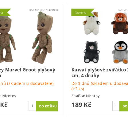
Kód:
MP-SI 5870479NPB
Kód:
MP-
ka
Novinka
ey Marvel Groot plyšový
Kawai plyšové zvířátko 
m
cm, 4 druhy
dnů (skladem u dodavatele)
Do 3 dnů (skladem u dodava
)
(>2 ks)
a:
Nicotoy
Značka:
Nicotoy
 Kč
189 Kč