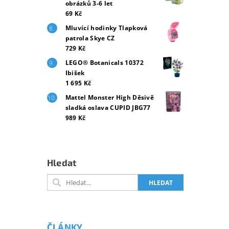
obrázků 3-6 let
69 Kč
Mluvící hodinky Tlapková
patrola Skye CZ
729 Kč
LEGO® Botanicals 10372
Ibišek
1 695 Kč
Mattel Monster High Děsivě
sladká oslava CUPID JBG77
989 Kč
Hledat
ČLÁNKY