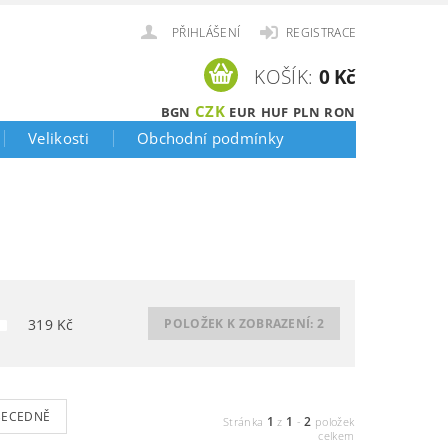
PŘIHLÁŠENÍ
REGISTRACE
KOŠÍK:
0 Kč
CZK
BGN
EUR
HUF
PLN
RON
Velikosti
Obchodní podmínky
319
Kč
POLOŽEK K ZOBRAZENÍ:
2
BECEDNĚ
1
1
2
Stránka
z
-
položek
celkem