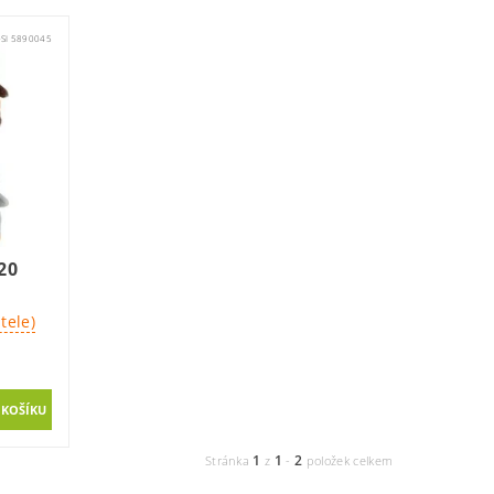
SI 5890045
20
tele)
1
1
2
Stránka
z
-
položek celkem