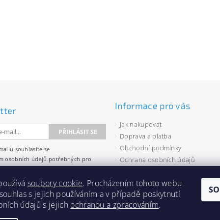
Informace pro vás
tter
Jak nakupovat
Doprava a platba
Obchodní podmínky
mailu souhlasíte se
m osobních údajů
potřebných pro
Ochrana osobních údajů
wsletterů.
Velkoobchod
používá
soubory cookie
. Procházením tohoto webu
Zásady používání souborů cooki
SO
 souhlas s jejich používáním a v případě poskytnutí
bních údajů s jejich
ochranou a zpracováním
.