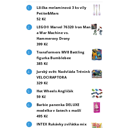
Lžička melaminová 3 ks víly
Petite&Mars
52 Kč
LEGO® Marvel 76320 Iron Man
a War Machine vs.
Hammerovy Drony
399 Kč
Transformers MV8 Battling
figurka Bumblebee
385 Kč
Jurský svět: Nadvláda Trénink
VELOCIRAPTORA
329 Kč
Hot Wheels Angličák
59 Kč
Barbie panenka DELUXE
modelka v šatech s mašlí
495 Kč
INTEX Rukávky zvířátka mix