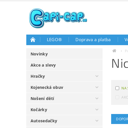
LEGO®
Doprava a platba
V
P
Novinky
Ni
Akce a slevy
Hračky
Kojenecká obuv
NA 
AK
Nošení dětí
Kočárky
DOPOR
Autosedačky