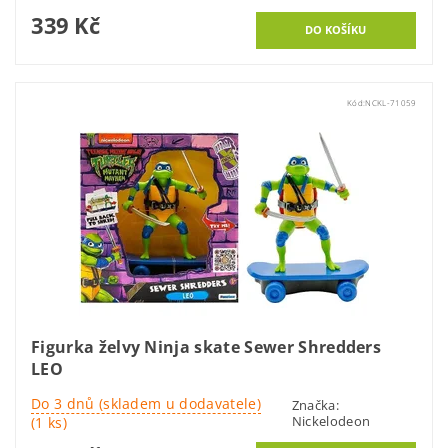
339 Kč
Kód:
NCKL-71059
Figurka želvy Ninja skate Sewer Shredders
LEO
Do 3 dnů (skladem u dodavatele)
Značka:
Nickelodeon
(1 ks)