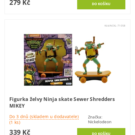
279 Kč
Kód:
NCKL-71058
Figurka želvy Ninja skate Sewer Shredders
MIKEY
Do 3 dnů (skladem u dodavatele)
Značka:
Nickelodeon
(1 ks)
339 Kč