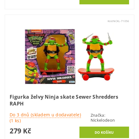
Kód:
NCKL-71056
Figurka želvy Ninja skate Sewer Shredders
RAPH
Do 3 dnů (skladem u dodavatele)
Značka:
Nickelodeon
(1 ks)
279 Kč