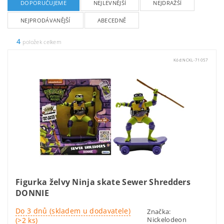
DOPORUČUJEME
NEJLEVNĚJŠÍ
NEJDRAŽŠÍ
NEJPRODÁVANĚJŠÍ
ABECEDNĚ
4
položek celkem
Kód:
NCKL-71057
Figurka želvy Ninja skate Sewer Shredders
DONNIE
Do 3 dnů (skladem u dodavatele)
Značka:
Nickelodeon
(>2 ks)