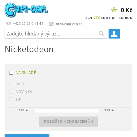
0 Kč
CZK
BGN
EUR
HUF
PLN
RON
+420 22 22 0 11 44
info@capi-cap.cz
Nickelodeon
NA SKLADĚ
AKCE
NOVINKA
TIP
279
Kč
339
Kč
POLOŽEK K ZOBRAZENÍ:
4