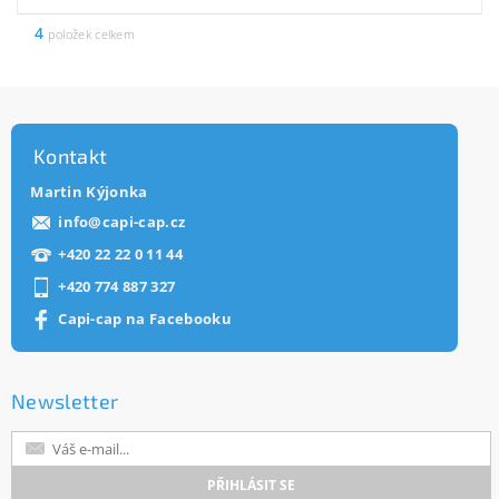
4
položek celkem
Kontakt
Martin Kýjonka
info
@
capi-cap.cz
+420 22 22 0 11 44
+420 774 887 327
Capi-cap na Facebooku
Newsletter