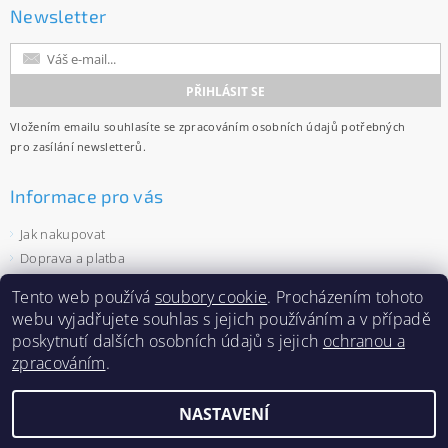
Newsletter
Vložením emailu souhlasíte se
zpracováním osobních údajů
potřebných
pro zasílání newsletterů.
Informace pro vás
Jak nakupovat
Doprava a platba
Obchodní podmínky
Tento web používá
soubory cookie
. Procházením tohoto
Ochrana osobních údajů
webu vyjadřujete souhlas s jejich používáním a v případě
Velkoobchod
poskytnutí dalších osobních údajů s jejich
ochranou a
Zásady používání souborů cookies
zpracováním
.
NASTAVENÍ
2026 ©
Capi-cap.cz
, všechna práva vyhrazena