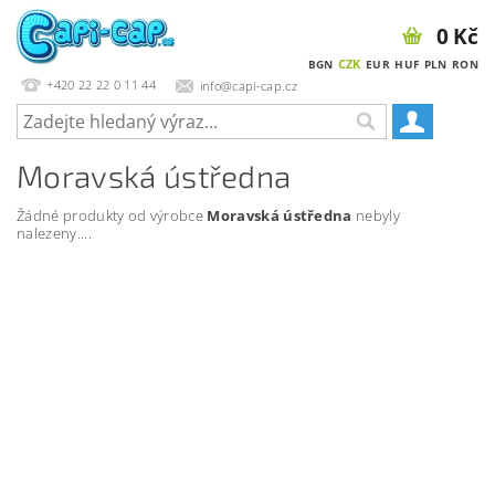
0 Kč
CZK
BGN
EUR
HUF
PLN
RON
+420 22 22 0 11 44
info@capi-cap.cz
Moravská ústředna
Žádné produkty od výrobce
Moravská ústředna
nebyly
nalezeny....