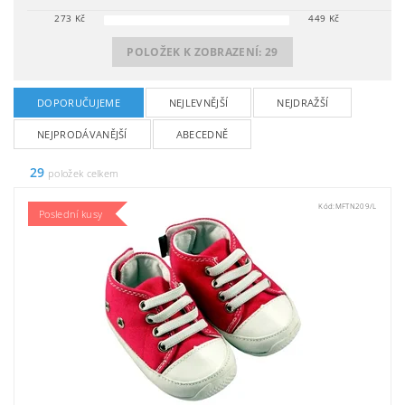
273
Kč
449
Kč
POLOŽEK K ZOBRAZENÍ:
29
DOPORUČUJEME
NEJLEVNĚJŠÍ
NEJDRAŽŠÍ
NEJPRODÁVANĚJŠÍ
ABECEDNĚ
29
položek celkem
Kód:
MFTN209/L
Poslední kusy