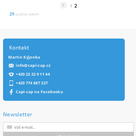
2
1
29
položek celkem
Kontakt
Martin Kýjonka
info
@
capi-cap.cz
+420 22 22 0 11 44
+420 774 887 327
Capi-cap na Facebooku
Newsletter