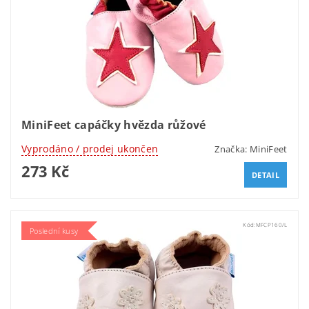
MiniFeet capáčky hvězda růžové
Vyprodáno / prodej ukončen
Značka:
MiniFeet
273 Kč
DETAIL
Kód:
MFCP160/L
Poslední kusy