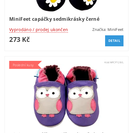
MiniFeet capáčky sedmikrásky černé
Vyprodáno / prodej ukončen
Značka:
MiniFeet
273 Kč
DETAIL
Kód:
MFCP128/L
Poslední kusy