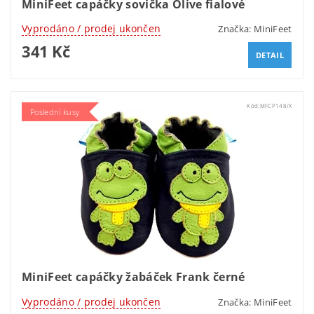
MiniFeet capáčky sovička Olive fialové
Vyprodáno / prodej ukončen
Značka:
MiniFeet
341 Kč
DETAIL
Kód:
MFCP148/X
Poslední kusy
MiniFeet capáčky žabáček Frank černé
Vyprodáno / prodej ukončen
Značka:
MiniFeet