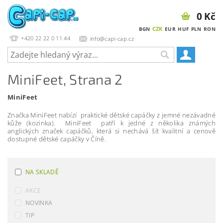
0 Kč
CZK
BGN
EUR
HUF
PLN
RON
+420 22 22 0 11 44
info@capi-cap.cz
MiniFeet
, Strana 2
MiniFeet
Značka MiniFeet nabízí praktické dětské capáčky z jemné nezávadné
kůže (kozinka). MiniFeet patří k jedné z několika známých
anglických značek capáčků, která si nechává šít kvalitní a cenově
dostupné dětské capáčky v Číně.
NA SKLADĚ
AKCE
NOVINKA
TIP