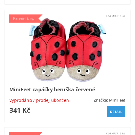
Kód:
MFCP165/L
Poslední kusy
MiniFeet capáčky beruška červené
Vyprodáno / prodej ukončen
Značka:
MiniFeet
341 Kč
DETAIL
Kód:
MFCP151/L