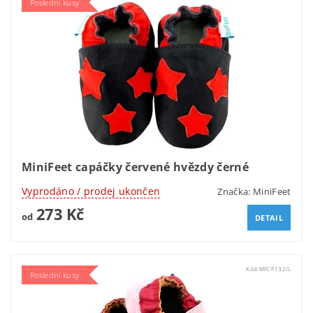
Poslední kusy
MiniFeet capáčky červené hvězdy černé
Vyprodáno / prodej ukončen
Značka:
MiniFeet
273 Kč
od
DETAIL
Kód:
MFCP132/L
Poslední kusy