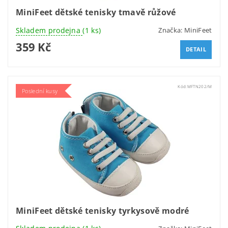
MiniFeet dětské tenisky tmavě růžové
Skladem prodejna
(1 ks)
Značka:
MiniFeet
359 Kč
DETAIL
Kód:
MFTN202/M
Poslední kusy
MiniFeet dětské tenisky tyrkysově modré