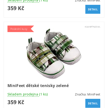
Skladem prodejna
(1 ks)
Značka:
MiniFeet
359 Kč
DETAIL
Kód:
MFTN204/L
Poslední kusy
MiniFeet dětské tenisky zelené
Skladem prodejna
(1 ks)
Značka:
MiniFeet
359 Kč
DETAIL