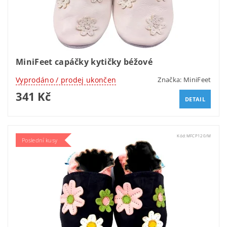
MiniFeet capáčky kytičky béžové
Vyprodáno / prodej ukončen
Značka:
MiniFeet
341 Kč
DETAIL
Kód:
MFCP120/M
Poslední kusy