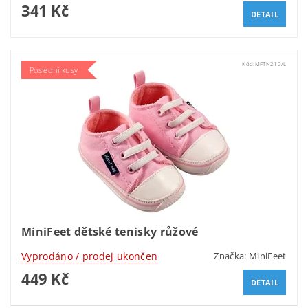
341 Kč
DETAIL
Kód:
MFTN210/L
Poslední kusy
MiniFeet dětské tenisky růžové
Vyprodáno / prodej ukončen
Značka:
MiniFeet
449 Kč
DETAIL