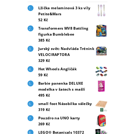
Lžička melaminová 3 ks víly
Petite&Mars
52 Kč
Transformers MV8 Battling
figurka Bumblebee
385 Kč
Jurský svět: Nadvláda Trénink
VELOCIRAPTORA
329 Kč
Hot Wheels Angličák
59 Kč
Barbie panenka DELUXE
modelka v šatech s mašlí
495 Kč
small foot Násobilka válečky
319 Kč
Pouzdro na UNO karty
269 Kč
LEGO® Botanicals 10372