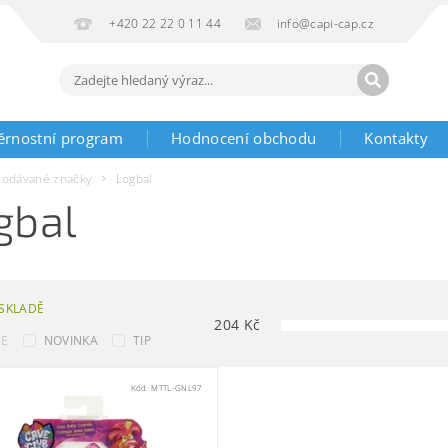
+420 22 22 0 11 44
info@capi-cap.cz
ěrnostní program
Hodnocení obchodu
Kontakty
rodávané značky
Logbal
gbal
SKLADĚ
204
Kč
CE
NOVINKA
TIP
Kód:
MTTL-GNL97