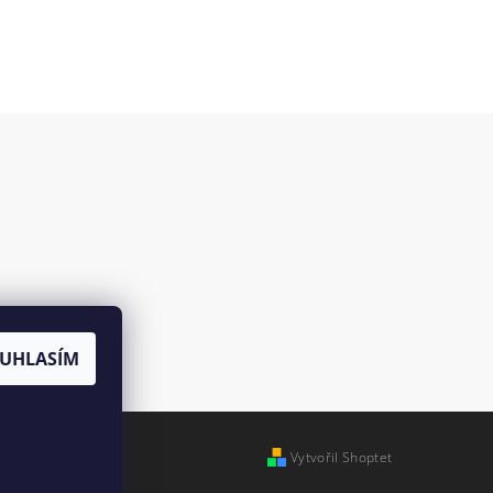
es
UHLASÍM
Vytvořil Shoptet