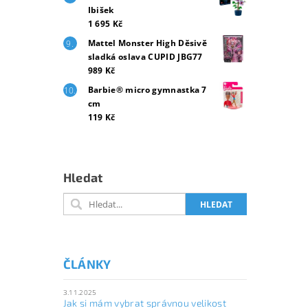
Ibišek
1 695 Kč
Mattel Monster High Děsivě
sladká oslava CUPID JBG77
989 Kč
Barbie® micro gymnastka 7
cm
119 Kč
Hledat
ČLÁNKY
3.11.2025
Jak si mám vybrat správnou velikost