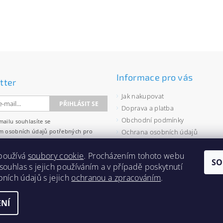
Informace pro vás
tter
Jak nakupovat
Doprava a platba
Obchodní podmínky
mailu souhlasíte se
m osobních údajů
potřebných pro
Ochrana osobních údajů
wsletterů.
Velkoobchod
používá
soubory cookie
. Procházením tohoto webu
Zásady používání souborů cooki
SO
 souhlas s jejich používáním a v případě poskytnutí
bních údajů s jejich
ochranou a zpracováním
.
NÍ