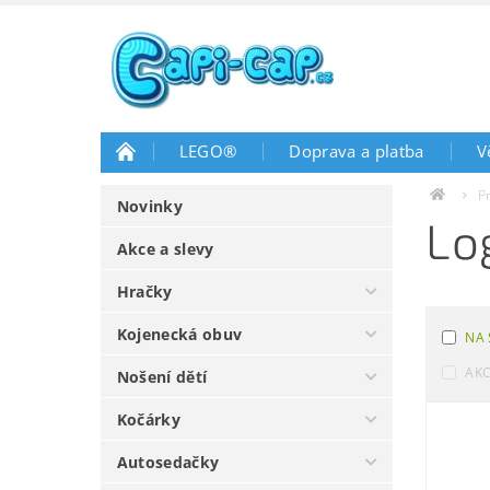
LEGO®
Doprava a platba
V
P
Novinky
Lo
Akce a slevy
Hračky
Kojenecká obuv
NA 
AK
Nošení dětí
Kočárky
Autosedačky