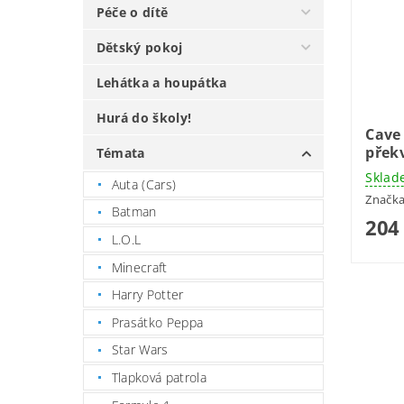
Péče o dítě
Dětský pokoj
Lehátka a houpátka
Hurá do školy!
Cave 
přek
Témata
Sklad
Auta (Cars)
Značk
Batman
204
L.O.L
Minecraft
Harry Potter
Prasátko Peppa
Star Wars
Tlapková patrola