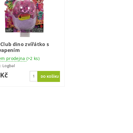
Club dino zvířátko s
vapením
em prodejna
(>2 ks)
a:
Logbal
 Kč