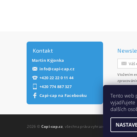
Kontakt
Newsle
Martin Kýjonka
info
@
capi-cap.cz
Vložením e
+420 22 22 0 11 44
zpracování
+420 774 887 327
zasílání ne
Tento web 
Capi-cap na Facebooku
vyjadřujete
dalších oso
NASTAVE
2026 ©
Capi-cap.cz
, všechna práva vyhrazena