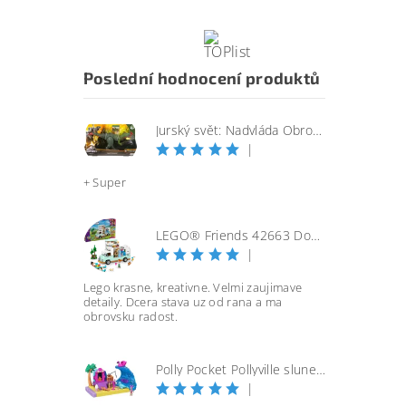
Poslední hodnocení produktů
Jurský svět: Nadvláda Obrovský útočící SINOTYRANNUS
|
+ Super
LEGO® Friends 42663 Dobrodružství s karavanem přátelství
|
Lego krasne, kreativne. Velmi zaujimave
detaily. Dcera stava uz od rana a ma
obrovsku radost.
Polly Pocket Pollyville slunečná pláž
|