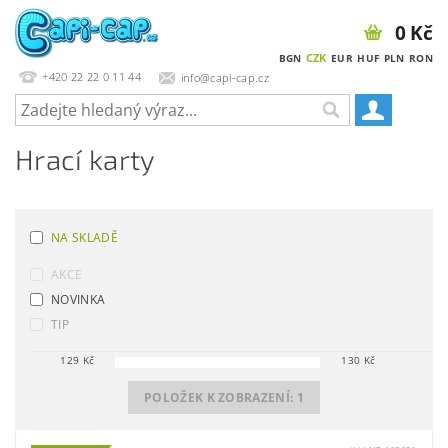
0 Kč
CZK
BGN
EUR
HUF
PLN
RON
+420 22 22 0 11 44
info@capi-cap.cz
Hrací karty
NA SKLADĚ
AKCE
NOVINKA
TIP
129
Kč
130
Kč
POLOŽEK K ZOBRAZENÍ:
1