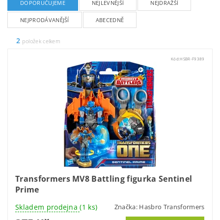
DOPORUČUJEME
NEJLEVNĚJŠÍ
NEJDRAŽŠÍ
NEJPRODÁVANĚJŠÍ
ABECEDNĚ
2
položek celkem
Kód:
HSBR-F9389
Transformers MV8 Battling figurka Sentinel
Prime
Skladem prodejna
(1 ks)
Značka:
Hasbro Transformers