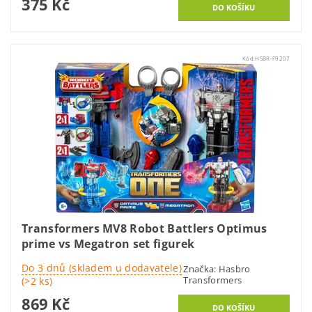
375 Kč
Kód:
HSBR-F9207
Transformers MV8 Robot Battlers Optimus
prime vs Megatron set figurek
Do 3 dnů (skladem u dodavatele)
Značka:
Hasbro
Transformers
(>2 ks)
869 Kč