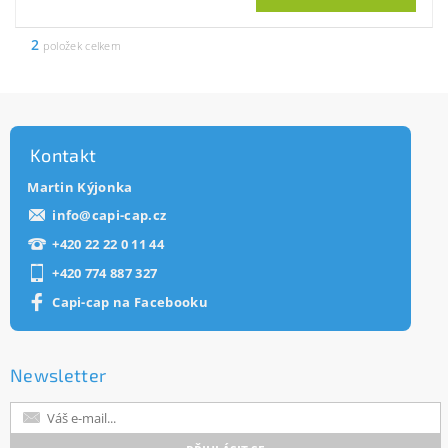
2
položek celkem
Kontakt
Martin Kýjonka
info
@
capi-cap.cz
+420 22 22 0 11 44
+420 774 887 327
Capi-cap na Facebooku
Newsletter