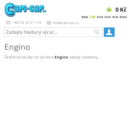
0 Kč
CZK
BGN
EUR
HUF
PLN
RON
+420 22 22 0 11 44
info@capi-cap.cz
Engino
Žádné produkty od výrobce
Engino
nebyly nalezeny....