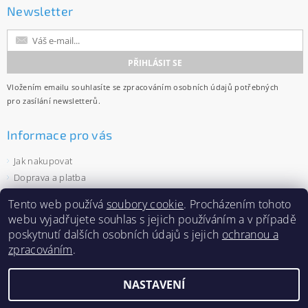
Newsletter
Vložením emailu souhlasíte se
zpracováním osobních údajů
potřebných
pro zasílání newsletterů.
Informace pro vás
Jak nakupovat
Doprava a platba
Obchodní podmínky
Tento web používá
soubory cookie
. Procházením tohoto
Ochrana osobních údajů
webu vyjadřujete souhlas s jejich používáním a v případě
Velkoobchod
poskytnutí dalších osobních údajů s jejich
ochranou a
Zásady používání souborů cookies
zpracováním
.
NASTAVENÍ
2026 ©
Capi-cap.cz
, všechna práva vyhrazena