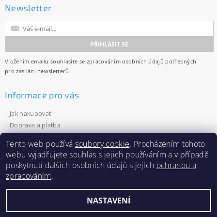
Newsletter
Vložením emailu souhlasíte se
zpracováním osobních údajů
potřebných
pro zasílání newsletterů.
Informace pro vás
Jak nakupovat
Doprava a platba
Obchodní podmínky
Tento web používá
soubory cookie
. Procházením tohoto
Ochrana osobních údajů
webu vyjadřujete souhlas s jejich používáním a v případě
Velkoobchod
poskytnutí dalších osobních údajů s jejich
ochranou a
Zásady používání souborů cookies
zpracováním
.
NASTAVENÍ
2026 ©
Capi-cap.cz
, všechna práva vyhrazena