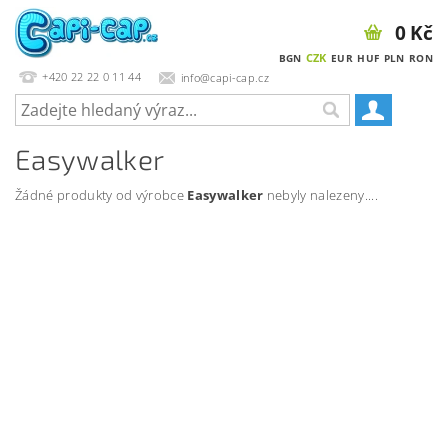
0 Kč
CZK
BGN
EUR
HUF
PLN
RON
+420 22 22 0 11 44
info@capi-cap.cz
Easywalker
Žádné produkty od výrobce
Easywalker
nebyly nalezeny....