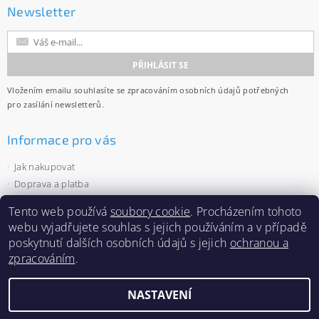
Newsletter
Vložením emailu souhlasíte se
zpracováním osobních údajů
potřebných
pro zasílání newsletterů.
Informace pro vás
Jak nakupovat
Doprava a platba
Obchodní podmínky
Tento web používá
soubory cookie
. Procházením tohoto
Ochrana osobních údajů
webu vyjadřujete souhlas s jejich používáním a v případě
Velkoobchod
poskytnutí dalších osobních údajů s jejich
ochranou a
Zásady používání souborů cookies
zpracováním
.
NASTAVENÍ
2026 ©
Capi-cap.cz
, všechna práva vyhrazena