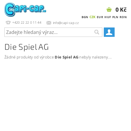
0 Kč
CZK
BGN
EUR
HUF
PLN
RON
+420 22 22 0 11 44
info@capi-cap.cz
Die Spiel AG
Žádné produkty od výrobce
Die Spiel AG
nebyly nalezeny....