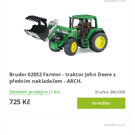
Kód:
BRDR-02052
Bruder 02052 Farmer - traktor John Deere s
předním nakladačem - ARCH.
Skladem prodejna
(1 ks)
Značka:
BRUDER
725 Kč
Kód:
BRDR-02225