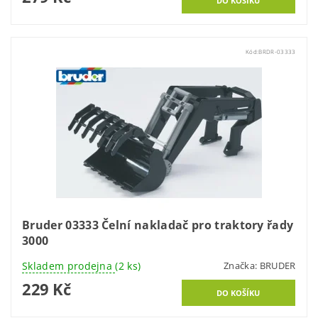
Kód:
BRDR-03333
Bruder 03333 Čelní nakladač pro traktory řady
3000
Skladem prodejna
(2 ks)
Značka:
BRUDER
229 Kč