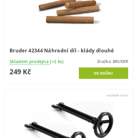
Bruder 42344 Náhradní díl - klády dlouhé
Skladem prodejna
(>2 ks)
Značka:
BRUDER
249 Kč
Kód:
BRDR-45001