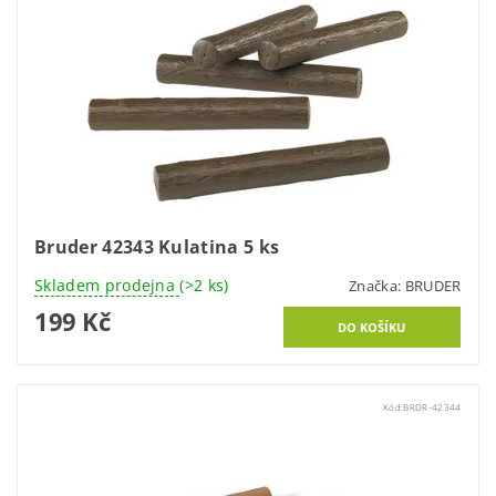
Bruder 42343 Kulatina 5 ks
Skladem prodejna
(>2 ks)
Značka:
BRUDER
199 Kč
Kód:
BRDR-42344