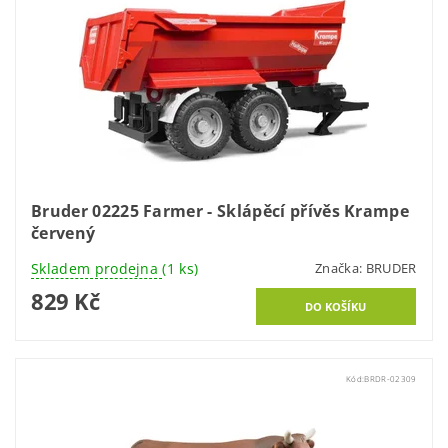
Bruder 02225 Farmer - Sklápěcí přívěs Krampe
červený
Skladem prodejna
(1 ks)
Značka:
BRUDER
829 Kč
Kód:
BRDR-02309