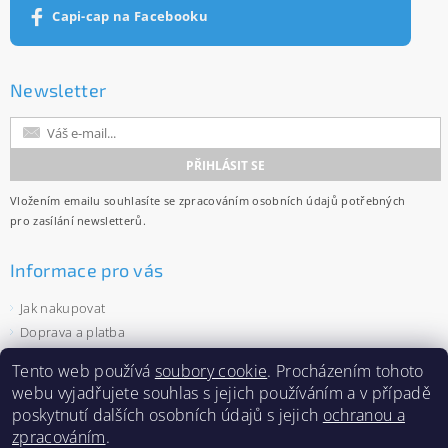
Capi-cap na Facebooku
Newsletter
Vložením emailu souhlasíte se
zpracováním osobních údajů
potřebných
pro zasílání newsletterů.
Informace pro vás
Jak nakupovat
Doprava a platba
Obchodní podmínky
Tento web používá
soubory cookie
. Procházením tohoto
Ochrana osobních údajů
webu vyjadřujete souhlas s jejich používáním a v případě
Velkoobchod
poskytnutí dalších osobních údajů s jejich
ochranou a
Zásady používání souborů cookies
zpracováním
.