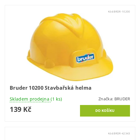
Kód:
BRDR-10200
Bruder 10200 Stavbařská helma
Skladem prodejna
(1 ks)
Značka:
BRUDER
139 Kč
Kód:
BRDR-42343