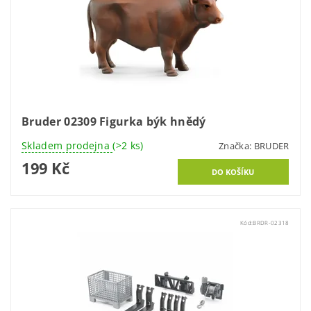
Bruder 02309 Figurka býk hnědý
Skladem prodejna
(>2 ks)
Značka:
BRUDER
199 Kč
Kód:
BRDR-02318