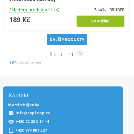
Skladem prodejna
(1 ks)
Značka:
BRUDER
189 Kč
DALŠÍ PRODUKTY
1
...
2
3
11
194
položek celkem
Kontakt
Martin Kýjonka
info
@
capi-cap.cz
+420 22 22 0 11 44
+420 774 887 327