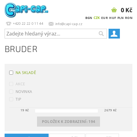
0 Kč
CZK
BGN
EUR
HUF
PLN
RON
+420 22 22 0 11 44
info@capi-cap.cz
BRUDER
NA SKLADĚ
AKCE
NOVINKA
TIP
19
Kč
2679
Kč
POLOŽEK K ZOBRAZENÍ:
194