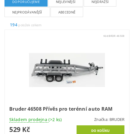
DOPORUČUJEME
NEJLEVNĚJŠÍ
NEJDRAŽŠÍ
NEJPRODÁVANĚJŠÍ
ABECEDNĚ
194
položek celkem
Kód:
BRDR-46508
Bruder 46508 Přívěs pro terénní auto RAM
Skladem prodejna
(>2 ks)
Značka:
BRUDER
529 Kč