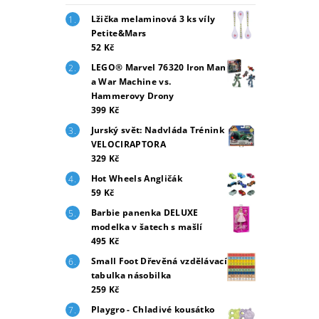
Lžička melaminová 3 ks víly
Petite&Mars
52 Kč
LEGO® Marvel 76320 Iron Man
a War Machine vs.
Hammerovy Drony
399 Kč
Jurský svět: Nadvláda Trénink
VELOCIRAPTORA
329 Kč
Hot Wheels Angličák
59 Kč
Barbie panenka DELUXE
modelka v šatech s mašlí
495 Kč
Small Foot Dřevěná vzdělávací
tabulka násobilka
259 Kč
Playgro - Chladivé kousátko