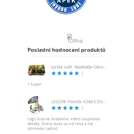
Poslední hodnocení produktů
Jurský svět: Nadvláda Obrovský útočící SINOTYRANNUS
|
+ Super
LEGO® Friends 42663 Dobrodružství s karavanem přátelství
|
Lego krasne, kreativne. Velmi zaujimave
detaily. Dcera stava uz od rana a ma
obrovsku radost.