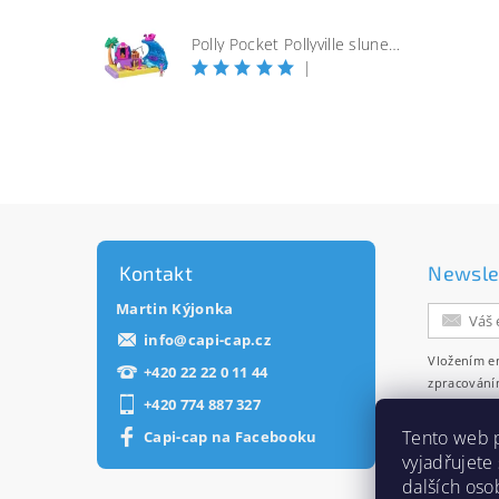
Polly Pocket Pollyville slunečná pláž
|
Kontakt
Newsle
Martin Kýjonka
info
@
capi-cap.cz
Vložením e
+420 22 22 0 11 44
zpracování
+420 774 887 327
zasílání ne
Tento web 
Capi-cap na Facebooku
vyjadřujete
dalších oso