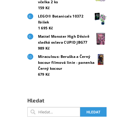
včelka 2 ks
159 Kč
LEGO® Botanicals 10372
Ibišek
1 695 Kč
Mattel Monster High Děsivě
sladká oslava CUPID JBG77
989 Kč
Miraculous: Beruška a Černý
kocour filmová linie - panenka
Černý kocour
679 Kč
Hledat