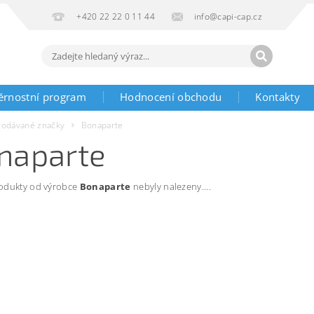
+420 22 22 0 11 44
info@capi-cap.cz
ěrnostní program
Hodnocení obchodu
Kontakty
rodávané značky
Bonaparte
naparte
odukty od výrobce
Bonaparte
nebyly nalezeny....