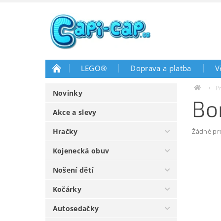
LEGO®
Doprava a platba
V
P
Novinky
Bo
Akce a slevy
Hračky
Žádné pr
Kojenecká obuv
Nošení dětí
Kočárky
Autosedačky