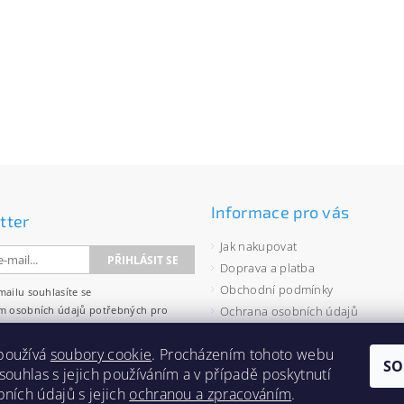
Informace pro vás
tter
Jak nakupovat
Doprava a platba
Obchodní podmínky
mailu souhlasíte se
m osobních údajů
potřebných pro
Ochrana osobních údajů
wsletterů.
Velkoobchod
používá
soubory cookie
. Procházením tohoto webu
Zásady používání souborů cooki
SO
 souhlas s jejich používáním a v případě poskytnutí
bních údajů s jejich
ochranou a zpracováním
.