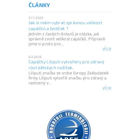
ČLÁNKY
3.11.2025
Jak si mám vybrat správnou velikost
capáčků a botiček ?
Jedním z častých dotazů je otázka, jak
správně zvolit velikost capáčků. Připravili
jsme si proto pro...
více
6.3.2025
Capáčky Liliputi vytvořeny pro zdravý
růst dětských nožiček.
Liliputi značka ze srdce Evropy Zakladatelé
firmy Liliputi vytvořili značku pro zdravý a
radostný v...
více