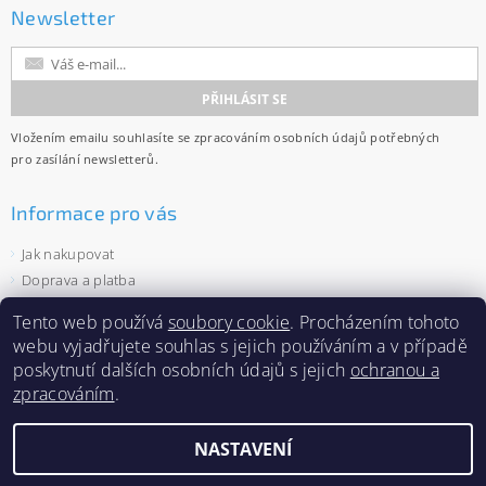
Newsletter
Vložením emailu souhlasíte se
zpracováním osobních údajů
potřebných
pro zasílání newsletterů.
Informace pro vás
Jak nakupovat
Doprava a platba
Obchodní podmínky
Tento web používá
soubory cookie
. Procházením tohoto
Ochrana osobních údajů
webu vyjadřujete souhlas s jejich používáním a v případě
Velkoobchod
poskytnutí dalších osobních údajů s jejich
ochranou a
Zásady používání souborů cookies
zpracováním
.
NASTAVENÍ
2026 ©
Capi-cap.cz
, všechna práva vyhrazena