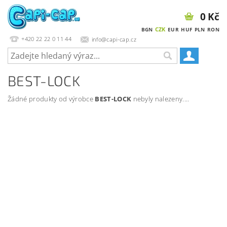
0 Kč
CZK
BGN
EUR
HUF
PLN
RON
+420 22 22 0 11 44
info@capi-cap.cz
BEST-LOCK
Žádné produkty od výrobce
BEST-LOCK
nebyly nalezeny....