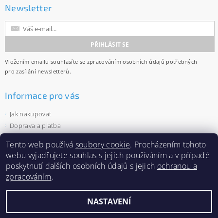
Newsletter
Vložením emailu souhlasíte se
zpracováním osobních údajů
potřebných
pro zasílání newsletterů.
Informace pro vás
Jak nakupovat
Doprava a platba
Obchodní podmínky
Tento web používá
soubory cookie
. Procházením tohoto
Ochrana osobních údajů
webu vyjadřujete souhlas s jejich používáním a v případě
Velkoobchod
poskytnutí dalších osobních údajů s jejich
ochranou a
Zásady používání souborů cookies
zpracováním
.
NASTAVENÍ
2026 ©
Capi-cap.cz
, všechna práva vyhrazena