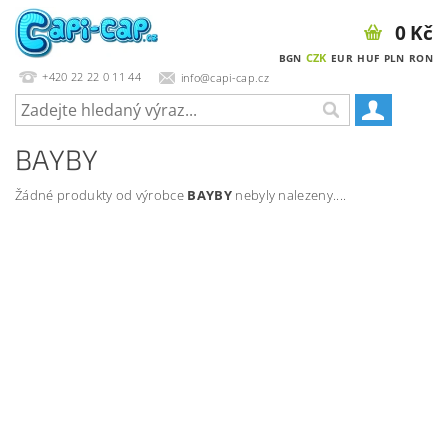
0 Kč
CZK
BGN
EUR
HUF
PLN
RON
+420 22 22 0 11 44
info@capi-cap.cz
BAYBY
Žádné produkty od výrobce
BAYBY
nebyly nalezeny....