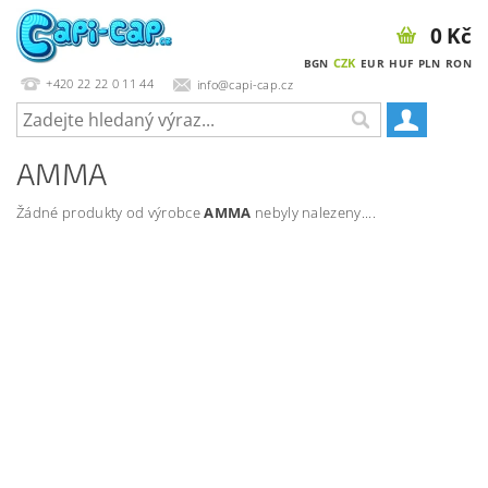
0 Kč
CZK
BGN
EUR
HUF
PLN
RON
+420 22 22 0 11 44
info@capi-cap.cz
AMMA
Žádné produkty od výrobce
AMMA
nebyly nalezeny....