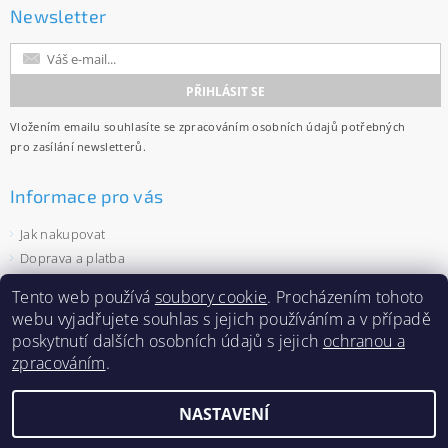
Newsletter
Vložením emailu souhlasíte se
zpracováním osobních údajů
potřebných
pro zasílání newsletterů.
Informace pro vás
Jak nakupovat
Doprava a platba
Obchodní podmínky
Tento web používá
soubory cookie
. Procházením tohoto
Ochrana osobních údajů
webu vyjadřujete souhlas s jejich používáním a v případě
Velkoobchod
poskytnutí dalších osobních údajů s jejich
ochranou a
Zásady používání souborů cookies
zpracováním
.
NASTAVENÍ
2026 ©
Capi-cap.cz
, všechna práva vyhrazena