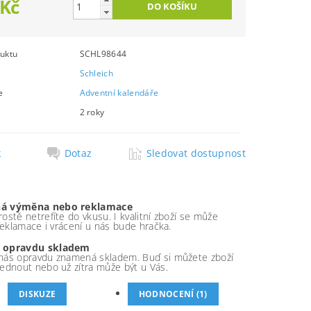
 Kč
uktu
SCHL98644
Schleich
e
Adventní kalendáře
2 roky
k
Dotaz
Sledovat dostupnost
á výměna nebo reklamace
ostě netrefíte do vkusu. I kvalitní zboží se může
 reklamace i vrácení u nás bude hračka.
 opravdu skladem
nás opravdu znamená skladem. Buď si můžete zboží
ednout nebo už zítra může být u Vás.
DISKUZE
HODNOCENÍ (1)