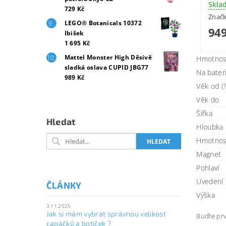
Skla
729 Kč
Znač
LEGO® Botanicals 10372
949
Ibišek
1 695 Kč
Mattel Monster High Děsivě
Hmotnos
sladká oslava CUPID JBG77
Na bater
989 Kč
Věk od (?
Věk do
Šířka
Hledat
Hloubka
Hmotnos
Magnet
Pohlaví
Uvedení 
ČLÁNKY
Výška
3.11.2025
Jak si mám vybrat správnou velikost
Buďte prv
capáčků a botiček ?