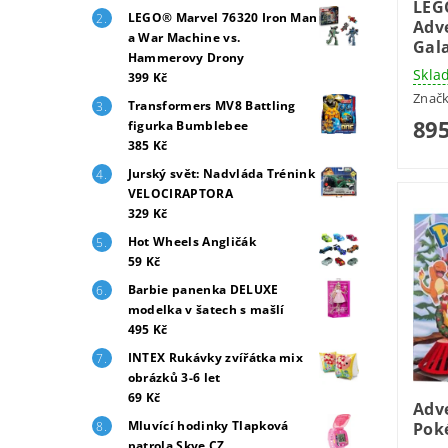
LEG
LEGO® Marvel 76320 Iron Man
Adve
a War Machine vs.
Gala
Hammerovy Drony
Skla
399 Kč
Znač
Transformers MV8 Battling
895
figurka Bumblebee
385 Kč
Jurský svět: Nadvláda Trénink
VELOCIRAPTORA
329 Kč
Hot Wheels Angličák
59 Kč
Barbie panenka DELUXE
modelka v šatech s mašlí
495 Kč
INTEX Rukávky zvířátka mix
obrázků 3-6 let
69 Kč
Adv
Mluvící hodinky Tlapková
Pok
patrola Skye CZ