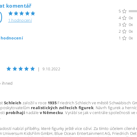
dat komentář
0
5
4
0x
1 hodnocení
3
0x
2
0x
t hodnocení
1
0x
|
9.10.2022
o ihned
st
Schleich
založil v roce
1935
Friedrich Schleich ve městě Schwäbisch G
 poskytovatelům
realistických zvířecích figurek
. Návrh figurek a herníc
sti
probíhají
nadále
v Německu
. Vyrábí se jak v centrále společnosti 
.
adostí nabízí příběhy, které figurky ještě více oživí. Za tímto účelem cíleně
nim Universum KidsFilm GmbH, Blue Ocean Entertainment AG, Friedrich O