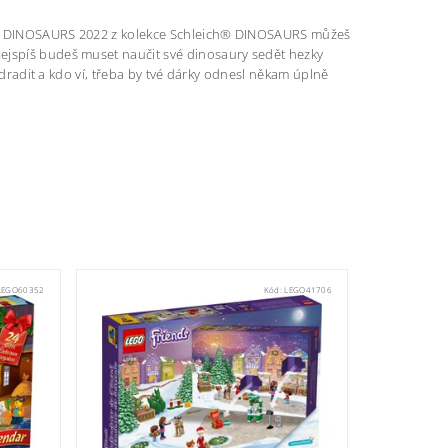
dářem DINOSAURS 2022 z kolekce Schleich® DINOSAURS můžeš
Nejspíš budeš muset naučit své dinosaury sedět hezky
 odradit a kdo ví, třeba by tvé dárky odnesl někam úplně
LEGO60352
Kód:
LEGO41706