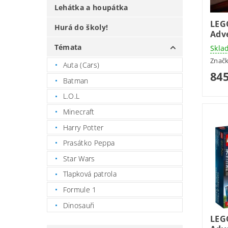
Lehátka a houpátka
LEG
Hurá do školy!
Adv
Témata
Skla
Znač
Auta (Cars)
845
Batman
L.O.L
Minecraft
Harry Potter
Prasátko Peppa
Star Wars
Tlapková patrola
Formule 1
Dinosauři
LEG