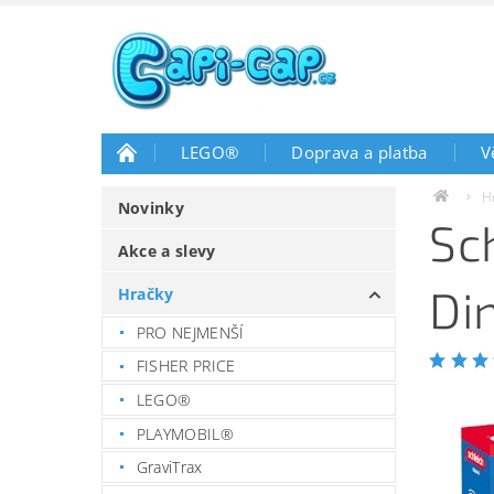
LEGO®
Doprava a platba
V
H
Novinky
Sc
Akce a slevy
Di
Hračky
PRO NEJMENŠÍ
FISHER PRICE
LEGO®
PLAYMOBIL®
GraviTrax