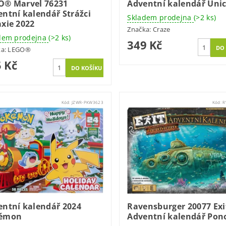
O® Marvel 76231
Adventní kalendář Uni
ntní kalendář Strážci
Skladem prodejna
(>2 ks)
xie 2022
Značka:
Craze
dem prodejna
(>2 ks)
349 Kč
ka:
LEGO®
 Kč
Kód:
JZWR-PKW3623
Kód:
R
entní kalendář 2024
Ravensburger 20077 Exi
émon
Adventní kalendář Pon