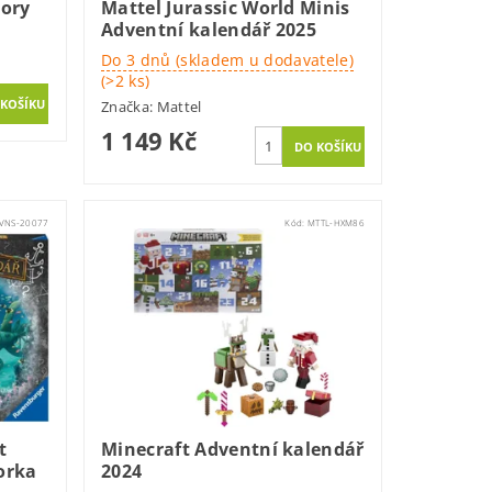
cory
Mattel Jurassic World Minis
Adventní kalendář 2025
Do 3 dnů (skladem u dodavatele)
(>2 ks)
Značka:
Mattel
1 149 Kč
VNS-20077
Kód:
MTTL-HXM86
t
Minecraft Adventní kalendář
orka
2024