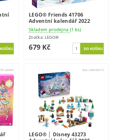
ntní
LEGO® Friends 41706
Adventní kalendář 2022
Skladem prodejna
(1 ks)
Značka:
LEGO®
679 Kč
TTL-GXD64
Kód:
LEGO43273
ář
LEGO® │ Disney 43273