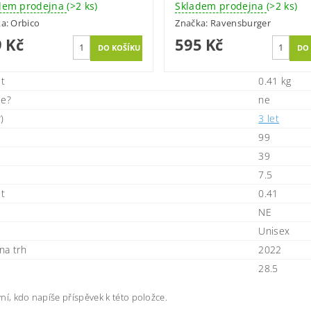
dem prodejna
(>2 ks)
Skladem prodejna
(>2 ks)
ka:
Orbico
Značka:
Ravensburger
 Kč
595 Kč
t
0.41 kg
ie?
ne
)
3 let
99
39
7.5
t
0.41
NE
Unisex
na trh
2022
28.5
ní, kdo napíše příspěvek k této položce.