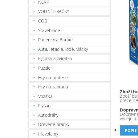
NERF
VODNÍ HRAČKY
COBI
Stavebnice
Panenky a Barbie
Auta, letadla, lodě, vláčky
Figurky a zvířátka
Puzzle
Hry na profese
Hry na zahradu
Zboží b
Zboží bal
Vozítka
přece ne
Plyšáci
Dopravn
Dopravné
Autodráhy
výdejní 
Dřevěné hračky
POPIS
Hlavolamy