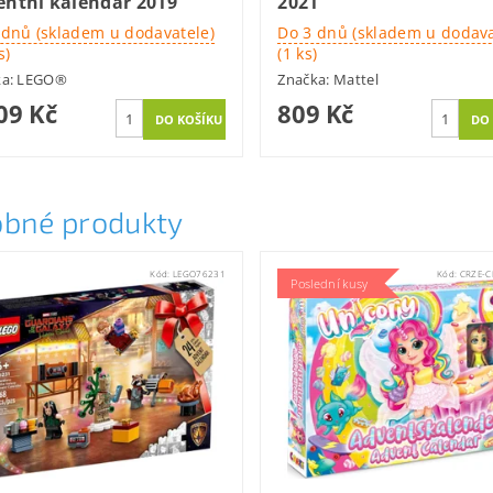
entní kalendář 2019
2021
 dnů (skladem u dodavatele)
Do 3 dnů (skladem u dodava
s)
(1 ks)
ka:
LEGO®
Značka:
Mattel
09 Kč
809 Kč
bné produkty
Kód:
LEGO76231
Kód:
CRZE-C
Poslední kusy