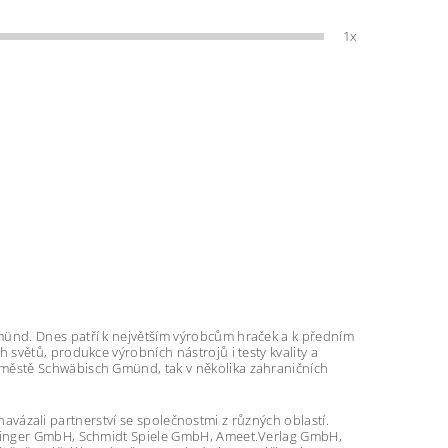
1x
münd. Dnes patří k největším výrobcům hraček a k předním
h světů, produkce výrobních nástrojů i testy kvality a
ve městě Schwäbisch Gmünd, tak v několika zahraničních
 navázali partnerství se společnostmi z různých oblastí.
etinger GmbH, Schmidt Spiele GmbH, Ameet.Verlag GmbH,