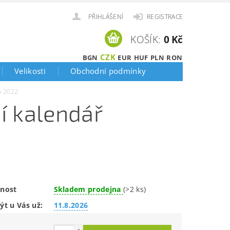
PŘIHLÁŠENÍ
REGISTRACE
KOŠÍK:
0 Kč
CZK
BGN
EUR
HUF
PLN
RON
Velikosti
Obchodní podmínky
i 2022
í kalendář
nost
Skladem prodejna
(>2 ks)
ýt u Vás už:
11.8.2026