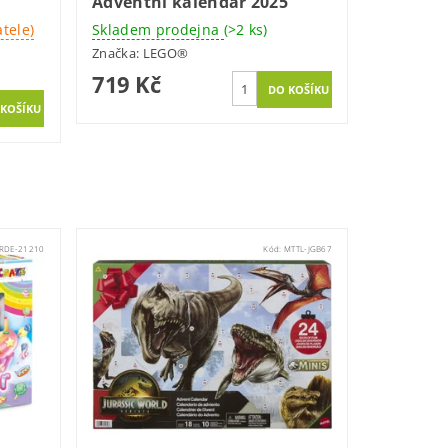
Adventní kalendář 2025
tele)
Skladem prodejna
(>2 ks)
Značka:
LEGO®
719 Kč
RDE-21210
Kód:
MTTL-JGB67