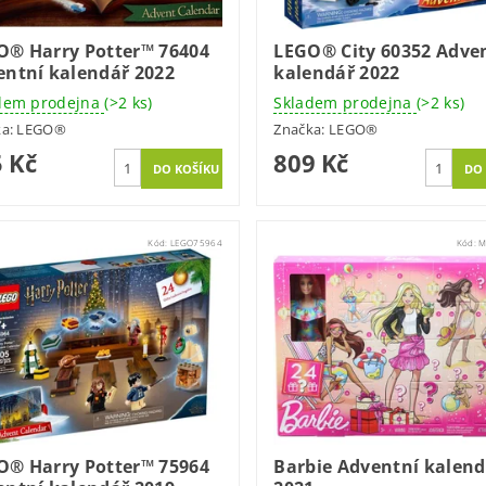
O® Harry Potter™ 76404
LEGO® City 60352 Adve
entní kalendář 2022
kalendář 2022
dem prodejna
(>2 ks)
Skladem prodejna
(>2 ks)
ka:
LEGO®
Značka:
LEGO®
 Kč
809 Kč
Kód:
LEGO75964
Kód:
M
O® Harry Potter™ 75964
Barbie Adventní kalend