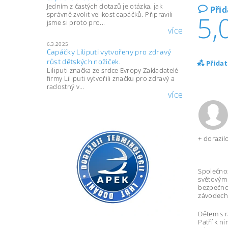
Jedním z častých dotazů je otázka, jak
Při
5,
správně zvolit velikost capáčků. Připravili
jsme si proto pro...
více
6.3.2025
Capáčky Liliputi vytvořeny pro zdravý
růst dětských nožiček.
Přida
Liliputi značka ze srdce Evropy Zakladatelé
firmy Liliputi vytvořili značku pro zdravý a
radostný v...
více
+ dorazil
Společno
světovým
bezpečno
závodech
Dětem s r
Patří k 