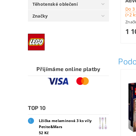
Adv
Těhotenské oblečení
Do 3
(>2 k
Značky
Znač
1 1
Podo
Přijímáme online platby
TOP 10
Lžička melaminová 3 ks víly
Petite&Mars
52 Kč