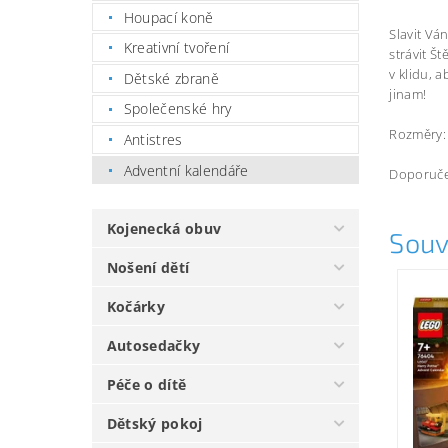
Houpací koně
Slavit Vá
Kreativní tvoření
strávit Š
v klidu, 
Dětské zbraně
jinam!
Společenské hry
Rozměry: 
Antistres
Adventní kalendáře
Doporuče
Kojenecká obuv
Souv
Nošení dětí
Kočárky
Autosedačky
Péče o dítě
Dětský pokoj