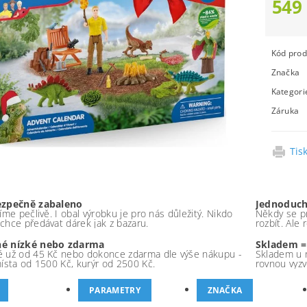
549
Kód prod
Značka
Kategori
Záruka
Tis
ezpečně zabaleno
Jednoduch
íme pečlivě. I obal výrobku je pro nás důležitý. Nikdo
Někdy se pr
chce předávat dárek jak z bazaru.
rozbít. Ale
é nízké nebo zdarma
Skladem =
 už od 45 Kč nebo dokonce zdarma dle výše nákupu -
Skladem u 
místa od 1500 Kč, kurýr od 2500 Kč.
rovnou vyzv
PARAMETRY
ZNAČKA