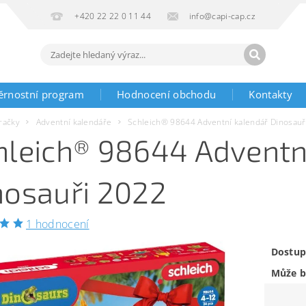
+420 22 22 0 11 44
info@capi-cap.cz
ěrnostní program
Hodnocení obchodu
Kontakty
račky
Adventní kalendáře
Schleich® 98644 Adventní kalendář Dinosauř
hleich® 98644 Adventn
nosauři 2022
1 hodnocení
Dostup
Může b