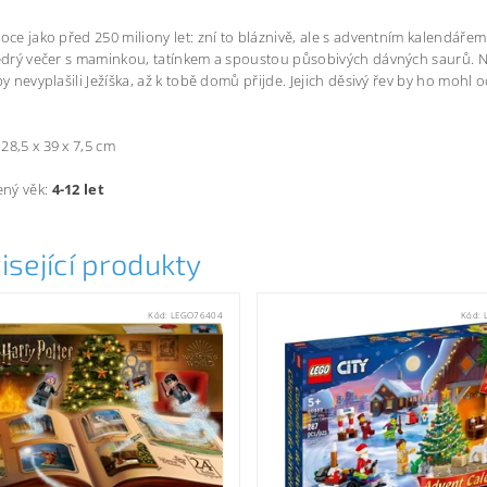
noce jako před 250 miliony let: zní to bláznivě, ale s adventním kalen
tědrý večer s maminkou, tatínkem a spoustou působivých dávných saurů. 
aby nevyplašili Ježíška, až k tobě domů přijde. Jejich děsivý řev by ho mohl
28,5 x 39 x 7,5 cm
ný věk:
4-12 let
isející produkty
Kód:
LEGO76404
Kód: