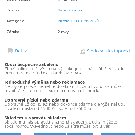
Značka
Ravensburger
Kategorie
Puzzle 1000-1999 dílků
Záruka
2 roky
Dotaz
Sledovat dostupnost
Zboží bezpečně zabaleno
Zboží balíme pečlivě. I obal výrobku je pro nás důležitý. Nikdo
přece nechce předávat dárek jak z bazaru.
Jednoduchá výměna nebo reklamace
Někdy se prostě netrefíte do vkusu. I kvalitní zboží se může
rozbít. Ale reklamace i vrácení u nás bude hračka.
Dopravné nízké nebo zdarma
Dopravné už od 45 Kč nebo dokonce zdarma dle výše nákupu
- výdejní místa od 1500 Kč, kurýr od 2500 Kč.
Skladem = opravdu skladem
Skladem u nás opravdu znamená skladem. Buď si můžete
zboží rovnou vyzvednout nebo už zítra může být u Vás.