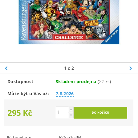
1
z 2
Dostupnost
Skladem prodejna
(>2 ks)
Může být u Vás už:
7.8.2026
295 Kč
Kód produktu
RVNS-16884