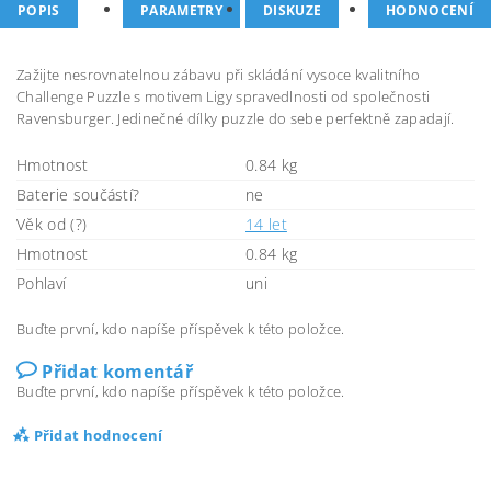
POPIS
PARAMETRY
DISKUZE
HODNOCENÍ
Zažijte nesrovnatelnou zábavu při skládání vysoce kvalitního
Challenge Puzzle s motivem Ligy spravedlnosti od společnosti
Ravensburger. Jedinečné dílky puzzle do sebe perfektně zapadají.
Hmotnost
0.84 kg
Baterie součástí?
ne
Věk od (?)
14 let
Hmotnost
0.84 kg
Pohlaví
uni
Buďte první, kdo napíše příspěvek k této položce.
Přidat komentář
Buďte první, kdo napíše příspěvek k této položce.
Přidat hodnocení