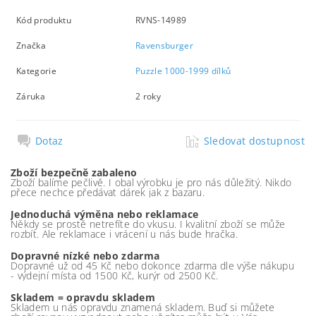
Kód produktu
RVNS-14989
Značka
Ravensburger
Kategorie
Puzzle 1000-1999 dílků
Záruka
2 roky
Dotaz
Sledovat dostupnost
Zboží bezpečně zabaleno
Zboží balíme pečlivě. I obal výrobku je pro nás důležitý. Nikdo
přece nechce předávat dárek jak z bazaru.
Jednoduchá výměna nebo reklamace
Někdy se prostě netrefíte do vkusu. I kvalitní zboží se může
rozbít. Ale reklamace i vrácení u nás bude hračka.
Dopravné nízké nebo zdarma
Dopravné už od 45 Kč nebo dokonce zdarma dle výše nákupu
- výdejní místa od 1500 Kč, kurýr od 2500 Kč.
Skladem = opravdu skladem
Skladem u nás opravdu znamená skladem. Buď si můžete