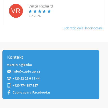
Valta Richard
VR
1.2.2026
Zobrazit další hodnocení
Kontakt
Martin Kýjonka
info
@
capi-cap.cz
+420 22 22 0 11 44
+420 774 887 327
Capi-cap na Facebooku