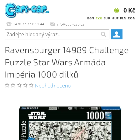
0 Kč
CZK
BGN
EUR
HUF
PLN
RON
+420 22 22 0 11 44
info@capi-cap.cz
Ravensburger 14989 Challenge
Puzzle Star Wars Armáda
Impéria 1000 dílků
Neohodnoceno