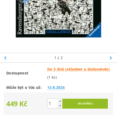
1
z 2
Do 3 dnů (skladem u dodavatele)
Dostupnost
(1 ks)
Může být u Vás už:
13.8.2026
449 Kč