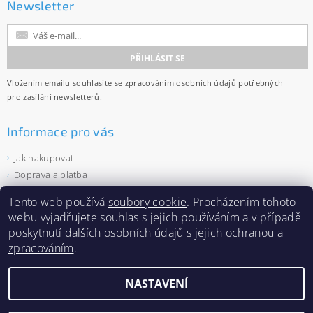
Newsletter
Vložením emailu souhlasíte se
zpracováním osobních údajů
potřebných
pro zasílání newsletterů.
Informace pro vás
Jak nakupovat
Doprava a platba
Obchodní podmínky
Tento web používá
soubory cookie
. Procházením tohoto
Ochrana osobních údajů
webu vyjadřujete souhlas s jejich používáním a v případě
Velkoobchod
poskytnutí dalších osobních údajů s jejich
ochranou a
Zásady používání souborů cookies
zpracováním
.
NASTAVENÍ
2026 ©
Capi-cap.cz
, všechna práva vyhrazena