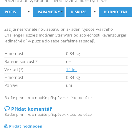
zboží rovnou vyzvednout nebo už zítra může být u Vás.
POPIS
PARAMETRY
DISKUZE
HODNOCENÍ
Zažijte nesrovnatelnou zábavu při skládání vysoce kvalitního
Challenge Puzzle s motivem Star Wars od společnosti Ravensburger.
Jedinečné dílky puzzle do sebe perfektně zapadají.
Hmotnost
0.84 kg
Baterie součástí?
ne
Věk od (?)
14 let
Hmotnost
0.84 kg
Pohlaví
uni
Buďte první, kdo napíše příspěvek k této položce.
Přidat komentář
Buďte první, kdo napíše příspěvek k této položce.
Přidat hodnocení