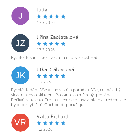
Julie
J
17.5.2026
Jiřina Zapletalová
JZ
17.3.2026
Rychle dosani, , pečlivě zabaleno, velikost sedí.
Jitka Královcová
JK
3.2.2026
Rychlé dodání. Vše v naprostém pořádku. Vše, co mělo být
skladem, bylo skladem. Posláno, co mělo být posláno.
Pečlivě zabaleno. Trochu jsem se obávala platby předem, ale
bylo to zbytečné. Obchod doporučuji.
Valta Richard
VR
1.2.2026