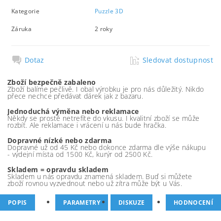
Kategorie
Puzzle 3D
Záruka
2 roky
Dotaz
Sledovat dostupnost
Zboží bezpečně zabaleno
Zboží balíme pečlivě. I obal výrobku je pro nás důležitý. Nikdo
přece nechce předávat dárek jak z bazaru.
Jednoduchá výměna nebo reklamace
Někdy se prostě netrefíte do vkusu. I kvalitní zboží se může
rozbít. Ale reklamace i vrácení u nás bude hračka.
Dopravné nízké nebo zdarma
Dopravné už od 45 Kč nebo dokonce zdarma dle výše nákupu
- výdejní místa od 1500 Kč, kurýr od 2500 Kč.
Skladem = opravdu skladem
Skladem u nás opravdu znamená skladem. Buď si můžete
zboží rovnou vyzvednout nebo už zítra může být u Vás.
POPIS
PARAMETRY
DISKUZE
HODNOCENÍ