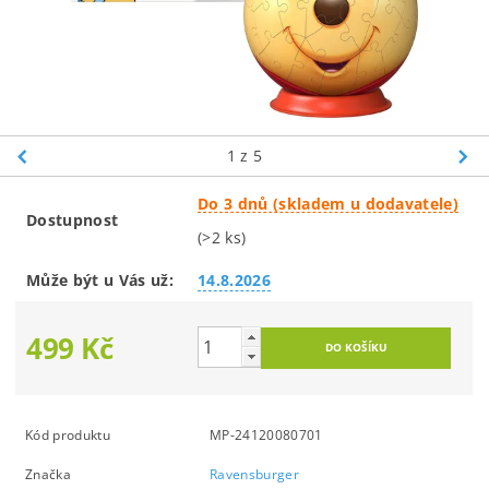
1
z 5
Do 3 dnů (skladem u dodavatele)
Dostupnost
(>2 ks)
Může být u Vás už:
14.8.2026
499 Kč
Kód produktu
MP-24120080701
Značka
Ravensburger