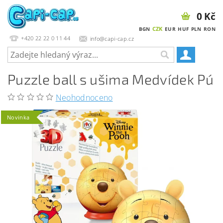
0 Kč
CZK
BGN
EUR
HUF
PLN
RON
+420 22 22 0 11 44
info@capi-cap.cz
Puzzle ball s ušima Medvídek Pú
Neohodnoceno
Novinka