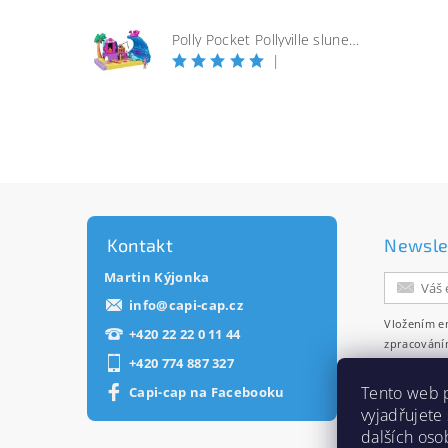
Polly Pocket Pollyville slunečná pláž
|
Kontakt
Newsle
Martin Kýjonka
info
@
capi-cap.cz
Vložením e
+420 22 22 0 11 44
zpracování
+420 774 887 327
zasílání ne
Tento web 
Capi-cap na Facebooku
vyjadřujete
dalších oso