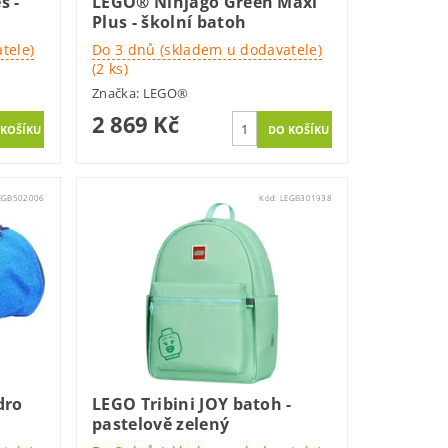
s -
LEGO® Ninjago Green Maxi
Plus - školní batoh
tele)
Do 3 dnů (skladem u dodavatele)
(2 ks)
Značka:
LEGO®
2 869 Kč
EGB502006
Kód:
LEGB301938
dro
LEGO Tribini JOY batoh -
pastelově zelený