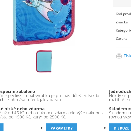
Kód prod
Značka
Kategori
Záruka
Tis
ezpečně zabaleno
Jednoduch
íme pečlivě. I obal výrobku je pro nás důležitý. Nikdo
Někdy se pr
chce předávat dárek jak z bazaru.
rozbít. Ale
é nízké nebo zdarma
Skladem =
 už od 45 Kč nebo dokonce zdarma dle výše nákupu -
Skladem u 
místa od 1500 Kč, kurýr od 2500 Kč.
rovnou vyzv
PARAMETRY
DISKUZE