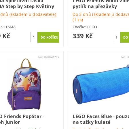
A Sportovní taška
LEGO Friends Good Vibe
A Step by Step Květiny
pytlík na přezůvky
 dnů (skladem u dodavatele)
Do 3 dnů (skladem u dodava
)
(1 ks)
ka:
HAMA
Značka:
LEGO
 Kč
339 Kč
Kód:
LEGB241705
Kód:
L
 Friends PopStar -
LEGO Faces Blue - pouz
h Junior
na tužky kulaté