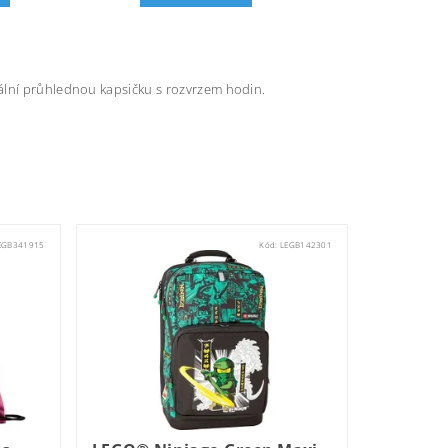
ální průhlednou kapsičku s rozvrzem hodin.
EGB341915
Kód:
LEGB142301