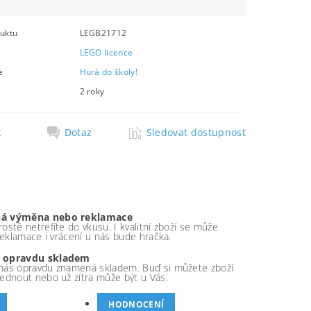
uktu
LEGB21712
LEGO licence
e
Hurá do školy!
2 roky
k
Dotaz
Sledovat dostupnost
á výměna nebo reklamace
ostě netrefíte do vkusu. I kvalitní zboží se může
 reklamace i vrácení u nás bude hračka.
 opravdu skladem
nás opravdu znamená skladem. Buď si můžete zboží
ednout nebo už zítra může být u Vás.
HODNOCENÍ