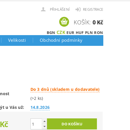
PŘIHLÁŠENÍ
REGISTRACE
KOŠÍK:
0 Kč
CZK
BGN
EUR
HUF
PLN
RON
Velikosti
Obchodní podmínky
Do 3 dnů (skladem u dodavatele)
nost
(>2 ks)
ýt u Vás už:
14.8.2026
 Kč