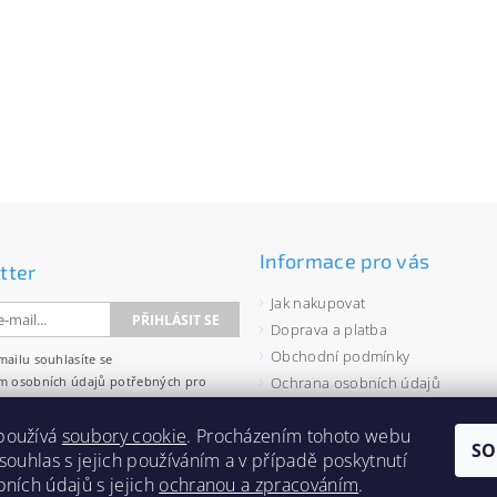
Informace pro vás
tter
Jak nakupovat
Doprava a platba
Obchodní podmínky
mailu souhlasíte se
m osobních údajů
potřebných pro
Ochrana osobních údajů
wsletterů.
Velkoobchod
používá
soubory cookie
. Procházením tohoto webu
Zásady používání souborů cooki
SO
 souhlas s jejich používáním a v případě poskytnutí
bních údajů s jejich
ochranou a zpracováním
.