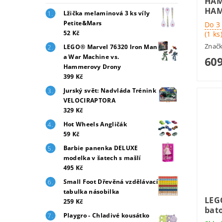
HAM
HAM
Lžička melaminová 3 ks víly
Petite&Mars
Do 3
52 Kč
(1 ks
Znač
LEGO® Marvel 76320 Iron Man
a War Machine vs.
609
Hammerovy Drony
399 Kč
Jurský svět: Nadvláda Trénink
VELOCIRAPTORA
329 Kč
Hot Wheels Angličák
59 Kč
Barbie panenka DELUXE
modelka v šatech s mašlí
495 Kč
Small Foot Dřevěná vzdělávací
tabulka násobilka
LEGO
259 Kč
bato
Playgro - Chladivé kousátko