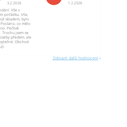
3.2.2026
1.2.2026
odání. Vše v
m pořádku. Vše,
být skladem, bylo
 Posláno, co mělo
no. Pečlivě
. Trochu jsem se
platby předem, ale
zbytečné. Obchod
ji.
Zobrazit další hodnocení