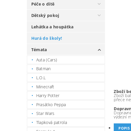
Péče o dítě
Dětský pokoj
Lehátka a houpátka
Hurá do školy!
Témata
Auta (Cars)
Batman
L.O.L
Minecraft
Zboží b
Zboží bal
Harry Potter
přece ne
Prasátko Peppa
Dopravn
Dopravné
Star Wars
výdejní 
Tlapková patrola
POPIS