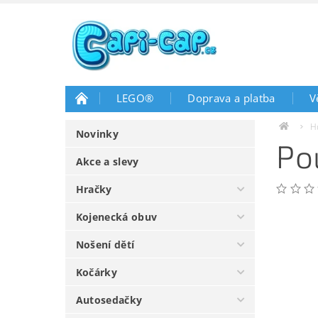
LEGO®
Doprava a platba
V
H
Novinky
Po
Akce a slevy
Hračky
Kojenecká obuv
Nošení dětí
Kočárky
Autosedačky