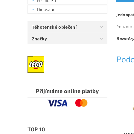
Formule 1
Dinosauři
Jednopat
Pouzdro o
Těhotenské oblečení
Značky
Rozměry:
Podo
Přijímáme online platby
TOP 10