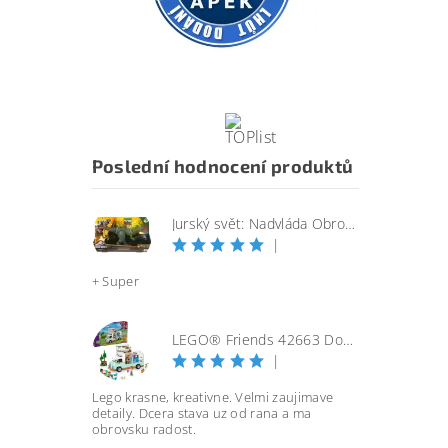
Poslední hodnocení produktů
Jurský svět: Nadvláda Obrovský útočící SINOTYRANNUS
|
+ Super
LEGO® Friends 42663 Dobrodružství s karavanem přátelství
|
Lego krasne, kreativne. Velmi zaujimave
detaily. Dcera stava uz od rana a ma
obrovsku radost.