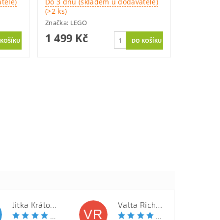
tele)
Do 3 dnů (skladem u dodavatele)
(>2 ks)
Značka:
LEGO
1 499 Kč
Jitka Královcová
Valta Richard
VR