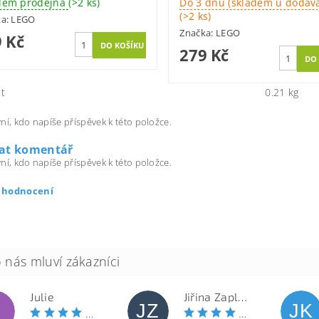
dem prodejna
(>2 ks)
Do 3 dnů (skladem u dodava
(>2 ks)
ka:
LEGO
Značka:
LEGO
 Kč
279 Kč
t
0.21 kg
ní, kdo napíše příspěvek k této položce.
dat komentář
ní, kdo napíše příspěvek k této položce.
t hodnocení
Julie
Jiřina Zapletalová
JZ
JK