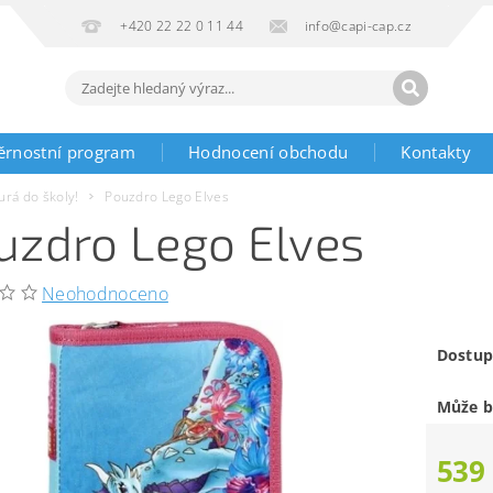
+420 22 22 0 11 44
info@capi-cap.cz
ěrnostní program
Hodnocení obchodu
Kontakty
urá do školy!
Pouzdro Lego Elves
uzdro Lego Elves
Neohodnoceno
Dostup
Může b
539