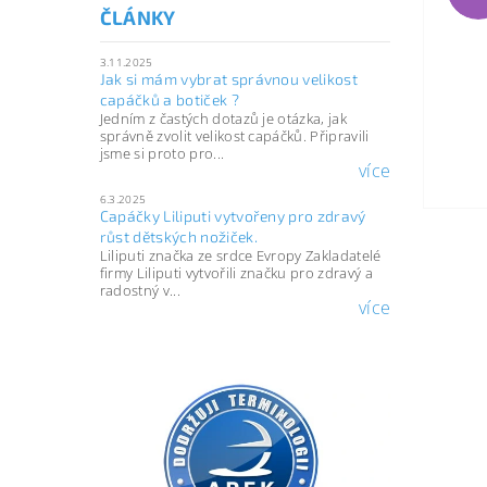
ČLÁNKY
3.11.2025
Jak si mám vybrat správnou velikost
capáčků a botiček ?
Jedním z častých dotazů je otázka, jak
správně zvolit velikost capáčků. Připravili
jsme si proto pro...
více
6.3.2025
Capáčky Liliputi vytvořeny pro zdravý
růst dětských nožiček.
Liliputi značka ze srdce Evropy Zakladatelé
firmy Liliputi vytvořili značku pro zdravý a
radostný v...
více