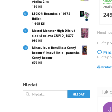
Skla
včelka 2 ks
159 Kč
Znač
249
LEGO® Botanicals 10372
Ibišek
1 695 Kč
Mattel Monster High Děsivě
Hmotnos
sladká oslava CUPID JBG77
989 Kč
Buďte prv
Miraculous: Beruška a Černý
Při
kocour filmová linie - panenka
Buďte prv
Černý kocour
679 Kč
Přida
Hledat
J