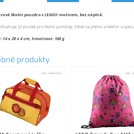
rové školní pouzdro s LEGO® motivem, bez náplně.
bsahuje 22 poutek pro školní pomůcky, štítek na jméno a telefon a speci
 14 x 20 x 4 cm, hmotnost: 160 g
bné produkty
Kód:
HAMA0039
Kód:
L