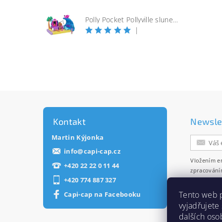
Polly Pocket Pollyville slunečná pláž
|
Kontakt
Newsle
Martin Kýjonka
info
@
capi-cap.cz
Vložením e
+420 22 22 0 11 44
zpracování
+420 774 887 327
zasílání ne
Tento web 
Capi-cap na Facebooku
vyjadřujete
dalších oso