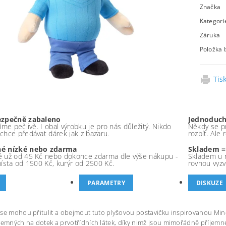
Značka
Kategori
Záruka
Položka 
Tis
ezpečně zabaleno
Jednoduch
íme pečlivě. I obal výrobku je pro nás důležitý. Nikdo
Někdy se pr
chce předávat dárek jak z bazaru.
rozbít. Ale
é nízké nebo zdarma
Skladem =
 už od 45 Kč nebo dokonce zdarma dle výše nákupu -
Skladem u 
místa od 1500 Kč, kurýr od 2500 Kč.
rovnou vyzv
PARAMETRY
DISKUZE
se mohou přitulit a obejmout tuto plyšovou postavičku inspirovanou Mine
příjemných na dotek a prvotřídních látek, díky nimž jsou mimořádně příje