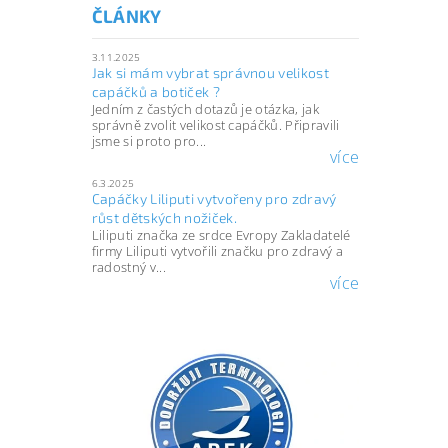
ČLÁNKY
3.11.2025
Jak si mám vybrat správnou velikost
capáčků a botiček ?
Jedním z častých dotazů je otázka, jak
správně zvolit velikost capáčků. Připravili
jsme si proto pro...
více
6.3.2025
Capáčky Liliputi vytvořeny pro zdravý
růst dětských nožiček.
Liliputi značka ze srdce Evropy Zakladatelé
firmy Liliputi vytvořili značku pro zdravý a
radostný v...
více