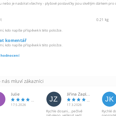
u nebo je nasbírat všechny - plyšové postavičky jsou skvělým dárkem pro dě
t
0.21 kg
ní, kdo napíše příspěvek k této položce.
dat komentář
ní, kdo napíše příspěvek k této položce.
t hodnocení
Julie
Jiřina Zapletalová
JZ
JK
17.5.2026
17.3.2026
Rychle dosani, , pečlivě
Rychlé d
zabaleno, velikost sedí.
naprosté