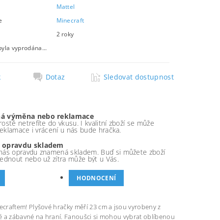
Mattel
e
Minecraft
2 roky
byla vyprodána...
k
Dotaz
Sledovat dostupnost
á výměna nebo reklamace
ostě netrefíte do vkusu. I kvalitní zboží se může
 reklamace i vrácení u nás bude hračka.
 opravdu skladem
nás opravdu znamená skladem. Buď si můžete zboží
ednout nebo už zítra může být u Vás.
HODNOCENÍ
craftem! Plyšové hračky měří 23 cm a jsou vyrobeny z
mné a zábavné na hraní. Fanoušci si mohou vybrat oblíbenou