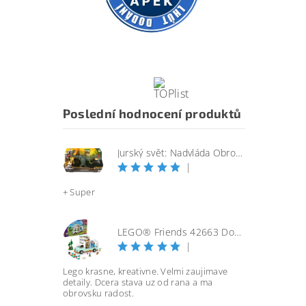
Poslední hodnocení produktů
Jurský svět: Nadvláda Obrovský útočící SINOTYRANNUS
|
+ Super
LEGO® Friends 42663 Dobrodružství s karavanem přátelství
|
Lego krasne, kreativne. Velmi zaujimave
detaily. Dcera stava uz od rana a ma
obrovsku radost.