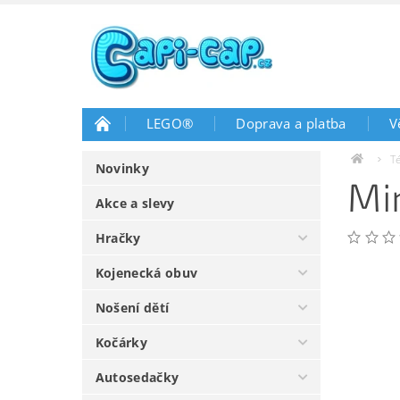
LEGO®
Doprava a platba
V
T
Novinky
Mi
Akce a slevy
Hračky
Kojenecká obuv
Nošení dětí
Kočárky
Autosedačky