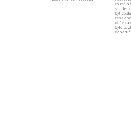
co mělo 
skladem.
být poslá
zabaleno
obávala 
bylo to 
doporuču