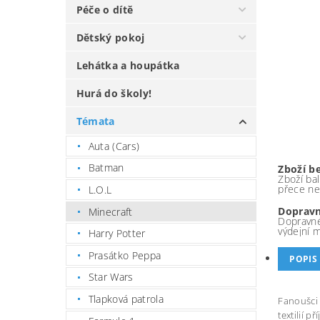
Péče o dítě
Dětský pokoj
Lehátka a houpátka
Hurá do školy!
Témata
Auta (Cars)
Batman
Zboží b
Zboží bal
přece ne
L.O.L
Dopravn
Minecraft
Dopravné
výdejní 
Harry Potter
Prasátko Peppa
POPIS
Star Wars
Tlapková patrola
Fanoušci 
textilií 