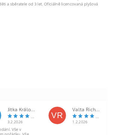
ti a sběratele od 3 let. Oficiálně licencovaná plyšová
Jitka Královcová
Valta Richard
VR
3.2.2026
1.2.2026
odání. Vše v
m pořádku. Vše,