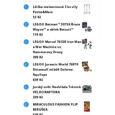
Lžička melaminová 3 ks víly
Petite&Mars
52 Kč
LEGO® Batman™ 30726 Bruce
Wayne™ a oblek Batsuit™
119 Kč
LEGO® Marvel 76320 Iron Man
a War Machine vs.
Hammerovy Drony
399 Kč
LEGO® Jurassic World 76970
Dinosauří mládě Dolores:
Aquilops
639 Kč
Jurský svět: Nadvláda Trénink
VELOCIRAPTORA
329 Kč
MIRACULOUS FASHION FLIP
BERUŠKA
629 Kč