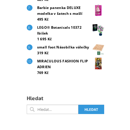
Barbie panenka DELUXE
modelka v šatech s mašlí
495 Kč
LEGO® Botanicals 10372
Ibišek
1 695 Kč
small foot Násobilka válečky
319 Kč
MIRACULOUS FASHION FLIP
ADRIEN
769 Kč
Hledat