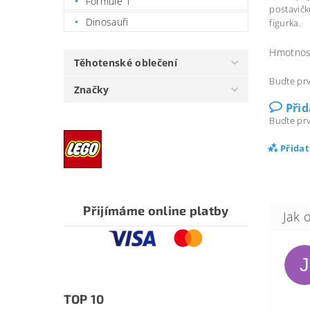
Formule 1
postavičk
Dinosauři
figurka.
Hmotnos
Těhotenské oblečení
Buďte prv
Značky
Při
Buďte prv
Přida
Přijímáme online platby
J
TOP 10