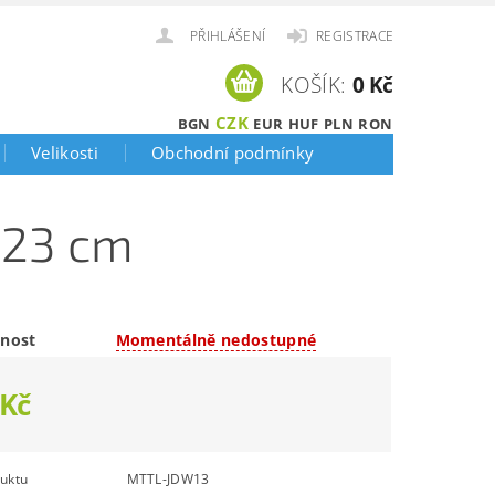
PŘIHLÁŠENÍ
REGISTRACE
KOŠÍK:
0 Kč
CZK
BGN
EUR
HUF
PLN
RON
Velikosti
Obchodní podmínky
 23 cm
nost
Momentálně nedostupné
 Kč
uktu
MTTL-JDW13