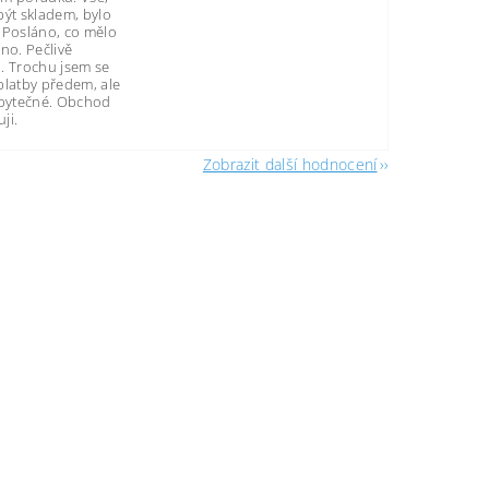
být skladem, bylo
 Posláno, co mělo
no. Pečlivě
. Trochu jsem se
platby předem, ale
zbytečné. Obchod
ji.
Zobrazit další hodnocení