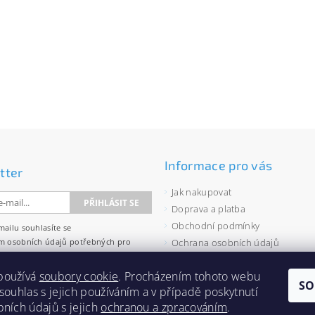
Informace pro vás
tter
Jak nakupovat
Doprava a platba
Obchodní podmínky
mailu souhlasíte se
m osobních údajů
potřebných pro
Ochrana osobních údajů
wsletterů.
Velkoobchod
používá
soubory cookie
. Procházením tohoto webu
Zásady používání souborů cooki
SO
 souhlas s jejich používáním a v případě poskytnutí
bních údajů s jejich
ochranou a zpracováním
.