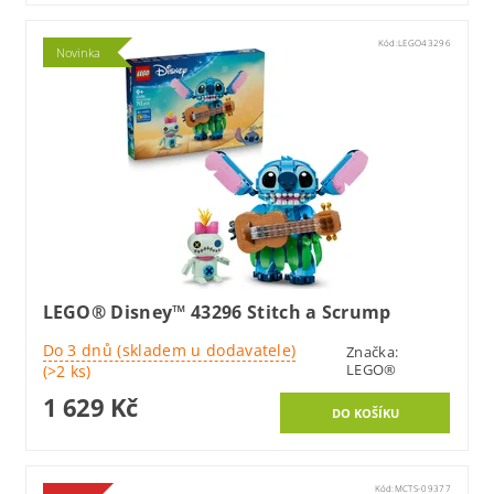
Kód:
LEGO43296
Novinka
LEGO® Disney™ 43296 Stitch a Scrump
Do 3 dnů (skladem u dodavatele)
Značka:
LEGO®
(>2 ks)
1 629 Kč
Kód:
MCTS-09377