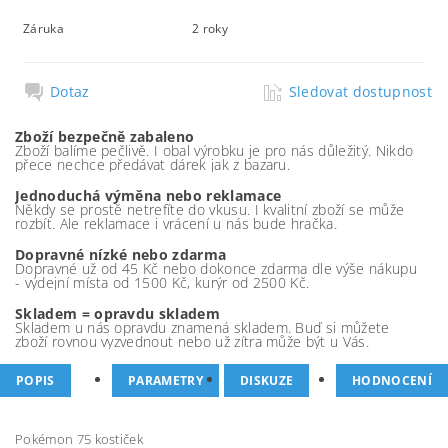
Záruka
2 roky
Dotaz
Sledovat dostupnost
Zboží bezpečně zabaleno
Zboží balíme pečlivě. I obal výrobku je pro nás důležitý. Nikdo
přece nechce předávat dárek jak z bazaru.
Jednoduchá výměna nebo reklamace
Někdy se prostě netrefíte do vkusu. I kvalitní zboží se může
rozbít. Ale reklamace i vrácení u nás bude hračka.
Dopravné nízké nebo zdarma
Dopravné už od 45 Kč nebo dokonce zdarma dle výše nákupu
- výdejní místa od 1500 Kč, kurýr od 2500 Kč.
Skladem = opravdu skladem
Skladem u nás opravdu znamená skladem. Buď si můžete
zboží rovnou vyzvednout nebo už zítra může být u Vás.
POPIS
PARAMETRY
DISKUZE
HODNOCENÍ
Pokémon 75 kostiček