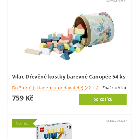
Kód:
VLAC-V2121
Vilac Dřevěné kostky barevné Canopée 54 ks
Do 3 dnů (skladem u dodavatele)
(>2 ks)
Značka:
Vilac
759 Kč
Kód:
LEGO43027
Novinka