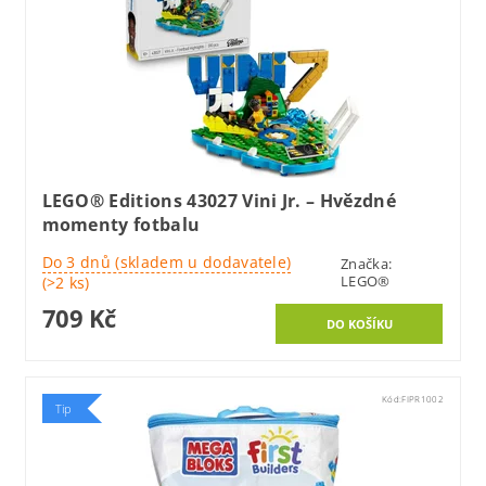
LEGO® Editions 43027 Vini Jr. – Hvězdné
momenty fotbalu
Do 3 dnů (skladem u dodavatele)
Značka:
LEGO®
(>2 ks)
709 Kč
Kód:
FIPR1002
Tip