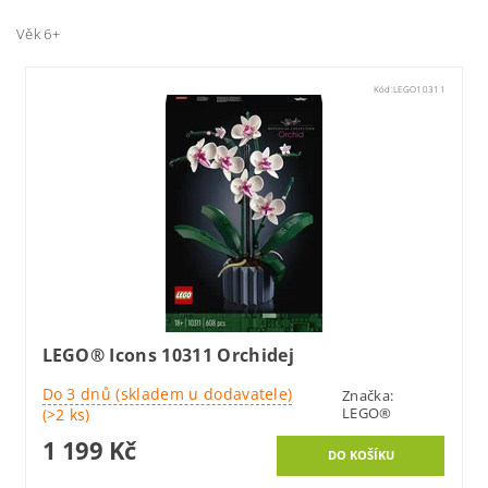
Věk 6+
Kód:
LEGO10311
LEGO® Icons 10311 Orchidej
Do 3 dnů (skladem u dodavatele)
Značka:
LEGO®
(>2 ks)
1 199 Kč