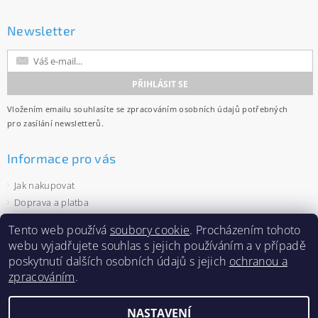
Newsletter
Vložením emailu souhlasíte se
zpracováním osobních údajů
potřebných
pro zasílání newsletterů.
Informace pro vás
Jak nakupovat
Doprava a platba
Obchodní podmínky
Tento web používá
soubory cookie
. Procházením tohoto
Ochrana osobních údajů
webu vyjadřujete souhlas s jejich používáním a v případě
Velkoobchod
poskytnutí dalších osobních údajů s jejich
ochranou a
Zásady používání souborů cookies
zpracováním
.
NASTAVENÍ