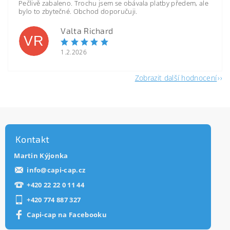
Pečlivě zabaleno. Trochu jsem se obávala platby předem, ale
bylo to zbytečné. Obchod doporučuji.
Valta Richard
VR
1.2.2026
Zobrazit další hodnocení
Kontakt
Martin Kýjonka
info
@
capi-cap.cz
+420 22 22 0 11 44
+420 774 887 327
Capi-cap na Facebooku