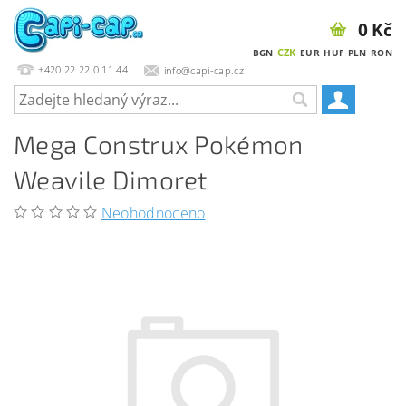
0 Kč
CZK
BGN
EUR
HUF
PLN
RON
+420 22 22 0 11 44
info@capi-cap.cz
Mega Construx Pokémon
Weavile Dimoret
Neohodnoceno