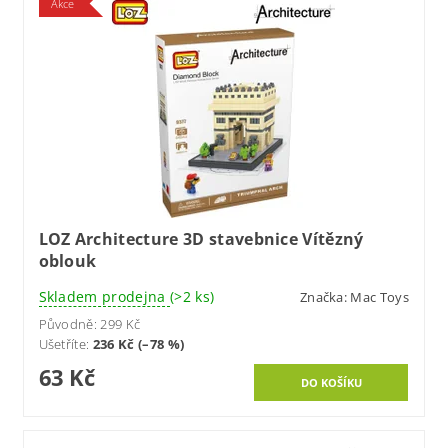
Akce
LOZ Architecture 3D stavebnice Vítězný
oblouk
Skladem prodejna
(>2 ks)
Značka:
Mac Toys
Původně:
299 Kč
Ušetříte
:
236 Kč (–78 %)
63 Kč