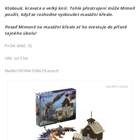
Klobouk, kravata a velký knír. Tohle přestrojení může Mimoň
použít, když se rozhodne vyzkoušet masážní křeslo.
Posaď Mimoně na masážní křeslo ať ho otestuje do přísně
tajného úkolu!
Počet dílků: 55
Věk: od 5 let
Mattel DKY84/ DMV29 assort.
Kód:
MTTL-HDL28