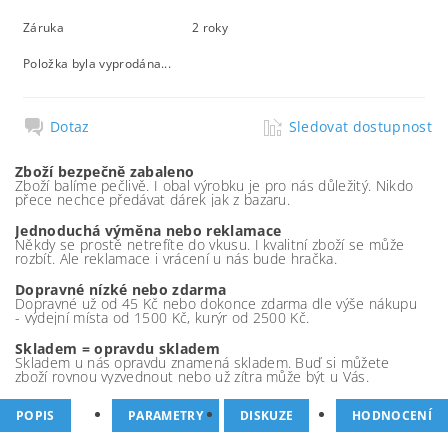
Záruka
2 roky
Položka byla vyprodána...
Dotaz
Sledovat dostupnost
Zboží bezpečně zabaleno
Zboží balíme pečlivě. I obal výrobku je pro nás důležitý. Nikdo
přece nechce předávat dárek jak z bazaru.
Jednoduchá výměna nebo reklamace
Někdy se prostě netrefíte do vkusu. I kvalitní zboží se může
rozbít. Ale reklamace i vrácení u nás bude hračka.
Dopravné nízké nebo zdarma
Dopravné už od 45 Kč nebo dokonce zdarma dle výše nákupu
- výdejní místa od 1500 Kč, kurýr od 2500 Kč.
Skladem = opravdu skladem
Skladem u nás opravdu znamená skladem. Buď si můžete
zboží rovnou vyzvednout nebo už zítra může být u Vás.
POPIS
PARAMETRY
DISKUZE
HODNOCENÍ