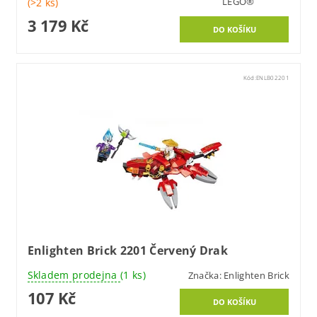
LEGO®
(>2 ks)
3 179 Kč
Kód:
ENLB02201
Enlighten Brick 2201 Červený Drak
Skladem prodejna
(1 ks)
Značka:
Enlighten Brick
107 Kč