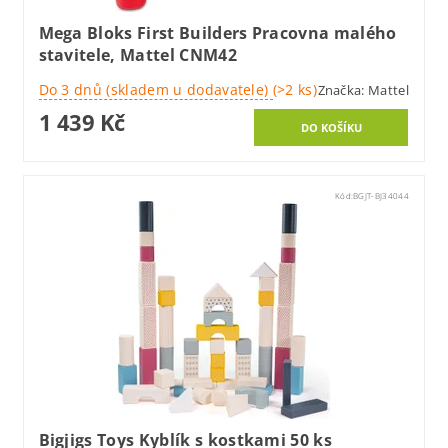
Mega Bloks First Builders Pracovna malého
stavitele, Mattel CNM42
Do 3 dnů (skladem u dodavatele)
(>2 ks)
Značka:
Mattel
1 439 Kč
Kód:
BGJT-BJ34044
Bigjigs Toys Kyblík s kostkami 50 ks