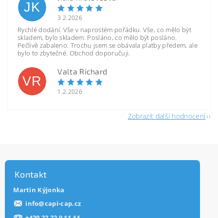
JK
3.2.2026
Rychlé dodání. Vše v naprostém pořádku. Vše, co mělo být
skladem, bylo skladem. Posláno, co mělo být posláno.
Pečlivě zabaleno. Trochu jsem se obávala platby předem, ale
bylo to zbytečné. Obchod doporučuji.
Valta Richard
VR
1.2.2026
Zobrazit další hodnocení
Kontakt
Martin Kýjonka
info
@
capi-cap.cz
+420 22 22 0 11 44