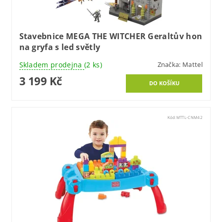
Stavebnice MEGA THE WITCHER Geraltův hon
na gryfa s led světly
Skladem prodejna
(2 ks)
Značka:
Mattel
3 199 Kč
Kód:
MTTL-CNM42