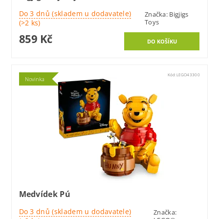
Do 3 dnů (skladem u dodavatele)
Značka:
Bigjigs
Toys
(>2 ks)
859 Kč
Kód:
LEGO43300
Novinka
Medvídek Pú
Do 3 dnů (skladem u dodavatele)
Značka: