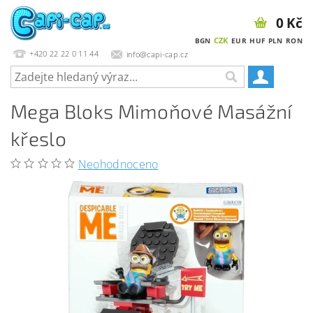
0 Kč
CZK
BGN
EUR
HUF
PLN
RON
+420 22 22 0 11 44
info@capi-cap.cz
Mega Bloks Mimoňové Masážní
křeslo
Neohodnoceno