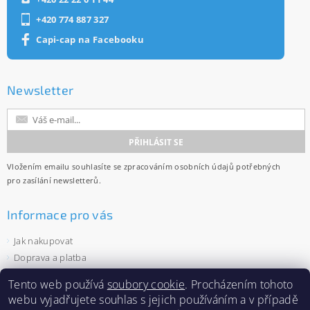
+420 774 887 327
Capi-cap na Facebooku
Newsletter
Vložením emailu souhlasíte se
zpracováním osobních údajů
potřebných
pro zasílání newsletterů.
Informace pro vás
Jak nakupovat
Doprava a platba
Obchodní podmínky
Tento web používá
soubory cookie
. Procházením tohoto
Ochrana osobních údajů
webu vyjadřujete souhlas s jejich používáním a v případě
Velkoobchod