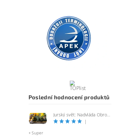
Poslední hodnocení produktů
Jurský svět: Nadvláda Obrovský útočící SINOTYRANNUS
|
+ Super