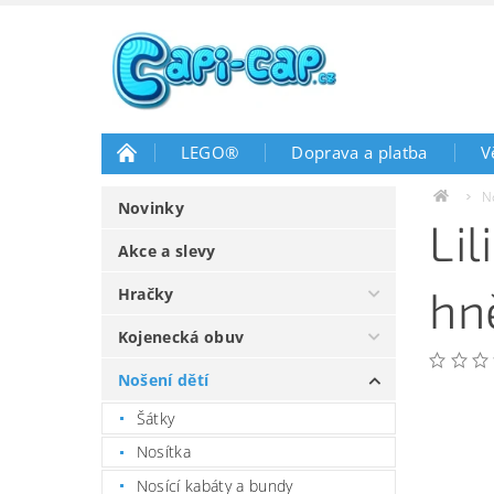
LEGO®
Doprava a platba
V
N
Novinky
Li
Akce a slevy
hn
Hračky
Kojenecká obuv
Nošení dětí
Šátky
Nosítka
Nosící kabáty a bundy