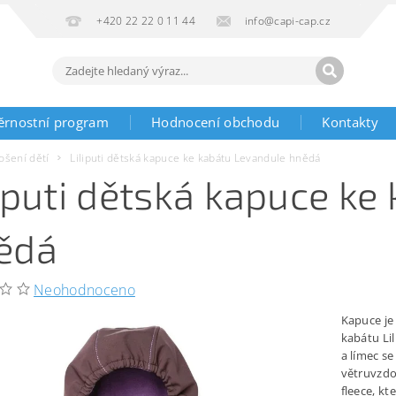
+420 22 22 0 11 44
info@capi-cap.cz
ěrnostní program
Hodnocení obchodu
Kontakty
ošení dětí
Liliputi dětská kapuce ke kabátu Levandule hnědá
liputi dětská kapuce k
ědá
Neohodnoceno
Kapuce je
kabátu Lil
a límec se
větruvzdo
fleece, kt