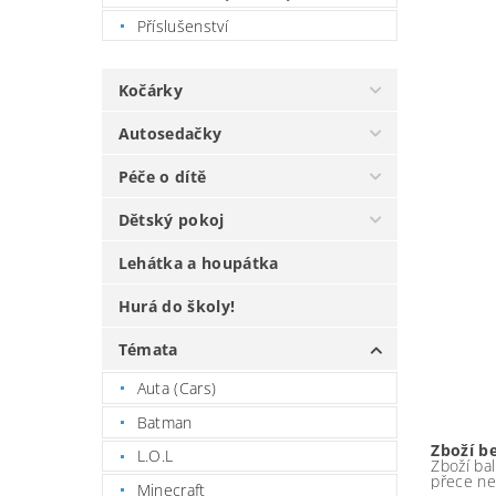
Příslušenství
Kočárky
Autosedačky
Péče o dítě
Dětský pokoj
Lehátka a houpátka
Hurá do školy!
Témata
Auta (Cars)
Batman
Zboží b
L.O.L
Zboží bal
přece ne
Minecraft