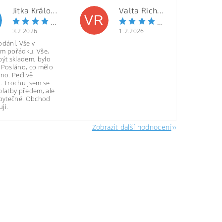
Jitka Královcová
Valta Richard
VR
3.2.2026
1.2.2026
odání. Vše v
m pořádku. Vše,
být skladem, bylo
 Posláno, co mělo
no. Pečlivě
. Trochu jsem se
platby předem, ale
zbytečné. Obchod
ji.
Zobrazit další hodnocení