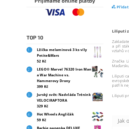
Přijímáme online platby
Přida
Liliputi
TOP 10
Zakladate
a pří stá
Lžička melaminová 3 ks víly
vztahů v
Petite&Mars
Značka Li
52 Kč
Maďarsku 
LEGO® Marvel 76320 Iron Man
a War Machine vs.
Liliputi 
evropském
Hammerovy Drony
patří k n
399 Kč
Jurský svět: Nadvláda Trénink
Liliputi 
VELOCIRAPTORA
329 Kč
Hot Wheels Angličák
59 Kč
Barbie panenka DELUXE