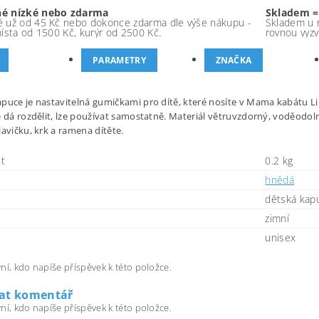
é nízké nebo zdarma
Skladem =
 už od 45 Kč nebo dokonce zdarma dle výše nákupu -
Skladem u 
místa od 1500 Kč, kurýr od 2500 Kč.
rovnou vyzv
PARAMETRY
ZNAČKA
puce je nastavitelná gumičkami pro dítě, které nosíte v Mama kabátu Lil
e dá rozdělit, lze používat samostatně. Materiál větruvzdorný, voděodolný
lavičku, krk a ramena dítěte.
t
0.2 kg
hnědá
dětská kap
zimní
unisex
ní, kdo napíše příspěvek k této položce.
dat komentář
ní, kdo napíše příspěvek k této položce.