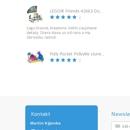
LEGO® Friends 42663 Dobrodružství s karavanem přátelství
|
Lego krasne, kreativne. Velmi zaujimave
detaily. Dcera stava uz od rana a ma
obrovsku radost.
Polly Pocket Pollyville slunečná pláž
|
Kontakt
Newsle
Martin Kýjonka