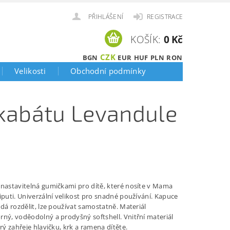
PŘIHLÁŠENÍ
REGISTRACE
KOŠÍK:
0 Kč
CZK
BGN
EUR
HUF
PLN
RON
Velikosti
Obchodní podmínky
e kabátu Levandule
 nastavitelná gumičkami pro dítě, které nosíte v Mama
iputi. Univerzální velikost pro snadné používání. Kapuce
 dá rozdělit, lze používat samostatně. Materiál
rný, voděodolný a prodyšný softshell. Vnitřní materiál
erý zahřeje hlavičku, krk a ramena dítěte.