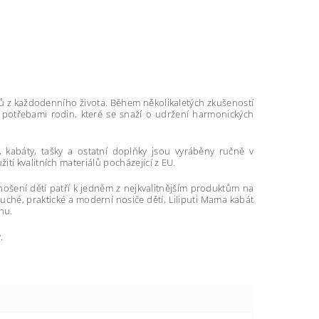
dičů z každodenního života. Během několikaletých zkušeností
í s potřebami rodin, které se snaží o udržení harmonických
a, kabáty, tašky a ostatní doplňky jsou vyráběny ručně v
tí kvalitních materiálů pocházející z EU.
a nošení dětí patří k jedněm z nejkvalitnějším produktům na
duché, praktické a moderní nosiče dětí, Liliputi Mama kabát
hu.
.