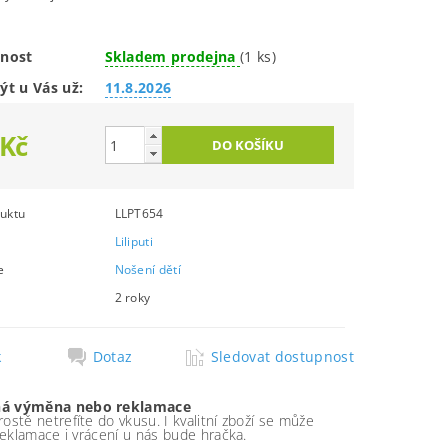
nost
Skladem prodejna
(1 ks)
ýt u Vás už:
11.8.2026
 Kč
uktu
LLPT654
Liliputi
e
Nošení dětí
2 roky
k
Dotaz
Sledovat dostupnost
á výměna nebo reklamace
ostě netrefíte do vkusu. I kvalitní zboží se může
 reklamace i vrácení u nás bude hračka.