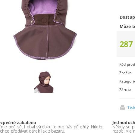
Dostup
Může b
287
Kód prod
Značka
Kategori
Záruka
Tis
ezpečně zabaleno
Jednoduch
íme pečlivě. I obal výrobku je pro nás důležitý. Nikdo
Někdy se pr
chce předávat dárek jak z bazaru.
rozbít. Ale