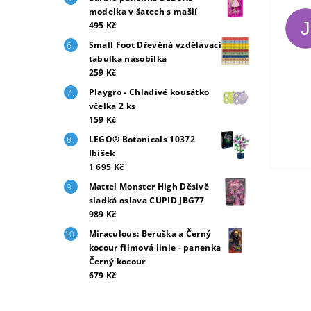
modelka v šatech s mašlí
J
495 Kč
Small Foot Dřevěná vzdělávací
tabulka násobilka
259 Kč
Playgro - Chladivé kousátko
včelka 2 ks
159 Kč
LEGO® Botanicals 10372
Ibišek
1 695 Kč
Mattel Monster High Děsivě
sladká oslava CUPID JBG77
989 Kč
Miraculous: Beruška a Černý
kocour filmová linie - panenka
Černý kocour
679 Kč