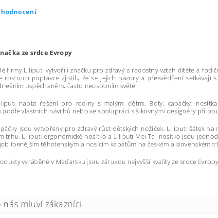
t hodnocení
 značka ze srdce Evropy
lé firmy Liliputi vytvořili značku pro zdravý a radostný vztah dítěte a ro
le rostoucí poptávce zjistili, že se jejich názory a přesvědčení setkávaj
 dnešním uspěchaném, často neosobním světě.
liputi nabízí řešení pro rodiny s malými dětmi. Boty, capáčky, nosítk
podle vlastních návrhů nebo ve spolupráci s šikovnými designéry při použi
capáčky jsou vytvořeny pro zdravý růst dětských nožiček, Liliputi šátek n
 trhu, Liliputi ergonomické nosítko a Liliputi Mei Tai nosítko jsou jedno
ejoblíbenějším těhotenským a nosícím kabátům na českém a slovenském tr
produkty vyráběné v Maďarsku jsou zárukou nejvyšší kvality ze srdce Evropy