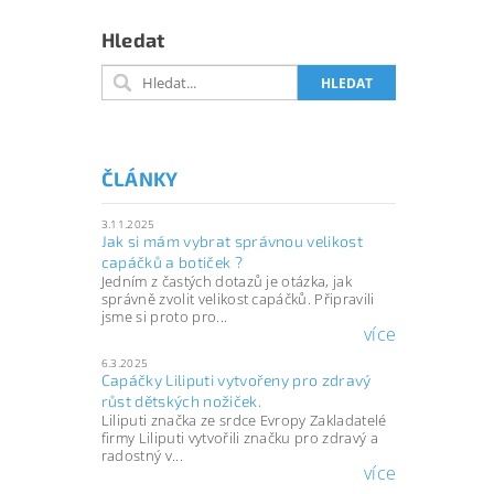
Hledat
ČLÁNKY
3.11.2025
Jak si mám vybrat správnou velikost
capáčků a botiček ?
Jedním z častých dotazů je otázka, jak
správně zvolit velikost capáčků. Připravili
jsme si proto pro...
více
6.3.2025
Capáčky Liliputi vytvořeny pro zdravý
růst dětských nožiček.
Liliputi značka ze srdce Evropy Zakladatelé
firmy Liliputi vytvořili značku pro zdravý a
radostný v...
více