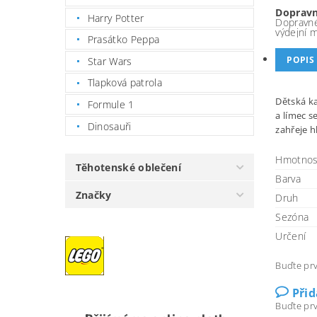
Dopravn
Harry Potter
Dopravné
výdejní 
Prasátko Peppa
POPIS
Star Wars
Tlapková patrola
Dětská ka
Formule 1
a límec s
Dinosauři
zahřeje h
Hmotnos
Těhotenské oblečení
Barva
Značky
Druh
Sezóna
Určení
Buďte prv
Při
Buďte prv