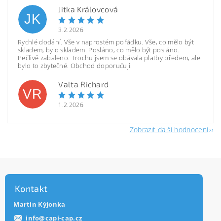
Jitka Královcová
JK
3.2.2026
Rychlé dodání. Vše v naprostém pořádku. Vše, co mělo být
skladem, bylo skladem. Posláno, co mělo být posláno.
Pečlivě zabaleno. Trochu jsem se obávala platby předem, ale
bylo to zbytečné. Obchod doporučuji.
Valta Richard
VR
1.2.2026
Zobrazit další hodnocení
Kontakt
Martin Kýjonka
info
@
capi-cap.cz