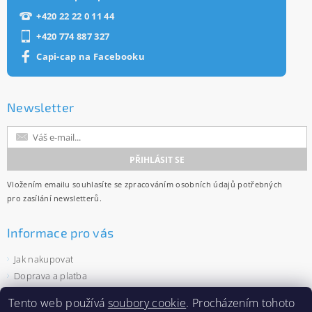
+420 22 22 0 11 44
+420 774 887 327
Capi-cap na Facebooku
Newsletter
Vložením emailu souhlasíte se
zpracováním osobních údajů
potřebných
pro zasílání newsletterů.
Informace pro vás
Jak nakupovat
Doprava a platba
Obchodní podmínky
Tento web používá
soubory cookie
. Procházením tohoto
Ochrana osobních údajů