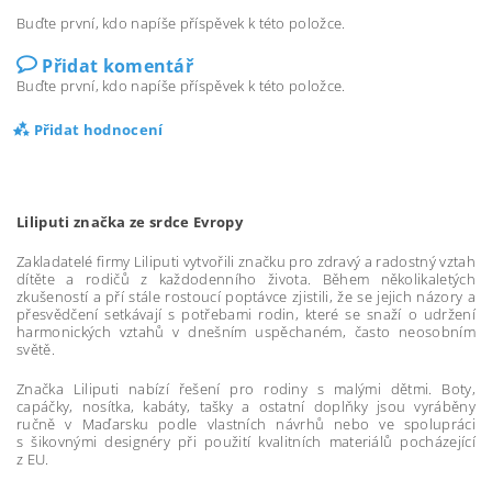
Buďte první, kdo napíše příspěvek k této položce.
Přidat komentář
Buďte první, kdo napíše příspěvek k této položce.
Přidat hodnocení
Liliputi značka ze srdce Evropy
Zakladatelé firmy Liliputi vytvořili značku pro zdravý a radostný vztah
dítěte a rodičů z každodenního života. Během několikaletých
zkušeností a pří stále rostoucí poptávce zjistili, že se jejich názory a
přesvědčení setkávají s potřebami rodin, které se snaží o udržení
harmonických vztahů v dnešním uspěchaném, často neosobním
světě.
Značka Liliputi nabízí řešení pro rodiny s malými dětmi. Boty,
capáčky, nosítka, kabáty, tašky a ostatní doplňky jsou vyráběny
ručně v Maďarsku podle vlastních návrhů nebo ve spolupráci
s šikovnými designéry při použití kvalitních materiálů pocházející
z EU.