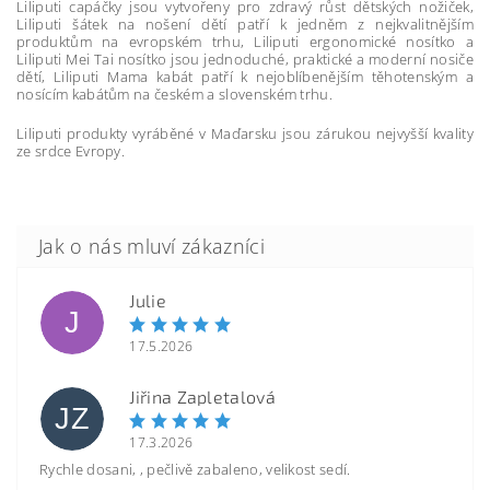
Liliputi capáčky jsou vytvořeny pro zdravý růst dětských nožiček,
Liliputi šátek na nošení dětí patří k jedněm z nejkvalitnějším
produktům na evropském trhu, Liliputi ergonomické nosítko a
Liliputi Mei Tai nosítko jsou jednoduché, praktické a moderní nosiče
dětí, Liliputi Mama kabát patří k nejoblíbenějším těhotenským a
nosícím kabátům na českém a slovenském trhu.
Liliputi produkty vyráběné v Maďarsku jsou zárukou nejvyšší kvality
ze srdce Evropy.
Julie
J
17.5.2026
Jiřina Zapletalová
JZ
17.3.2026
Rychle dosani, , pečlivě zabaleno, velikost sedí.