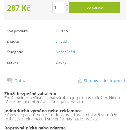
287 Kč
Kód produktu
LLPT651
Značka
Liliputi
Kategorie
Nošení dětí
Záruka
2 roky
Dotaz
Sledovat dostupnost
Zboží bezpečně zabaleno
Zboží balíme pečlivě. I obal výrobku je pro nás důležitý. Nikdo
přece nechce předávat dárek jak z bazaru.
Jednoduchá výměna nebo reklamace
Někdy se prostě netrefíte do vkusu. I kvalitní zboží se může
rozbít. Ale reklamace i vrácení u nás bude hračka.
Dopravné nízké nebo zdarma