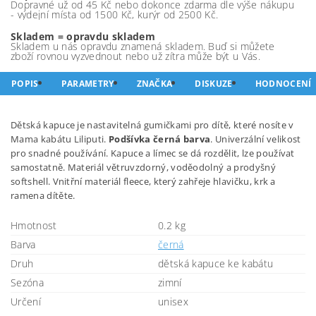
Dopravné už od 45 Kč nebo dokonce zdarma dle výše nákupu
- výdejní místa od 1500 Kč, kurýr od 2500 Kč.
Skladem = opravdu skladem
Skladem u nás opravdu znamená skladem. Buď si můžete
zboží rovnou vyzvednout nebo už zítra může být u Vás.
POPIS
PARAMETRY
ZNAČKA
DISKUZE
HODNOCENÍ
Dětská kapuce je nastavitelná gumičkami pro dítě, které nosíte v
Mama kabátu Liliputi.
Podšívka černá barva
. Univerzální velikost
pro snadné používání. Kapuce a límec se dá rozdělit, lze používat
samostatně. Materiál větruvzdorný, voděodolný a prodyšný
softshell. Vnitřní materiál fleece, který zahřeje hlavičku, krk a
ramena dítěte.
Hmotnost
0.2 kg
Barva
černá
Druh
dětská kapuce ke kabátu
Sezóna
zimní
Určení
unisex