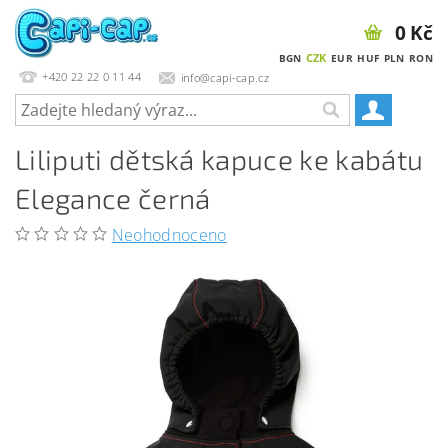
0 Kč
CZK
BGN
EUR
HUF
PLN
RON
+420 22 22 0 11 44
info@capi-cap.cz
Liliputi dětská kapuce ke kabátu
Elegance černá
Neohodnoceno