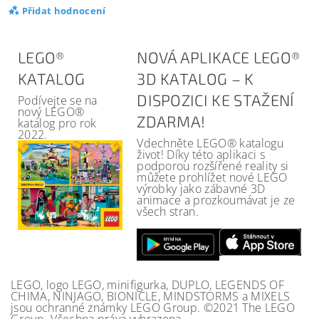
Přidat hodnocení
LEGO®
NOVÁ APLIKACE LEGO®
KATALOG
3D KATALOG – K
DISPOZICI KE STAŽENÍ
Podívejte se na
nový LEGO®
ZDARMA!
katalog pro rok
2022.
Vdechněte LEGO® katalogu
život! Díky této aplikaci s
podporou rozšířené reality si
můžete prohlížet nové LEGO
výrobky jako zábavné 3D
animace a prozkoumávat je ze
všech stran.
LEGO, logo LEGO, minifigurka, DUPLO, LEGENDS OF
CHIMA, NINJAGO, BIONICLE, MINDSTORMS a MIXELS
jsou ochranné známky LEGO Group. ©2021 The LEGO