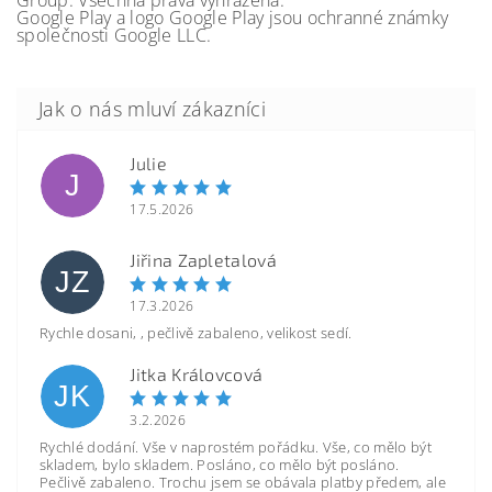
Group. Všechna práva vyhrazena.
Google Play a logo Google Play jsou ochranné známky
společnosti Google LLC.
Julie
J
17.5.2026
Jiřina Zapletalová
JZ
17.3.2026
Rychle dosani, , pečlivě zabaleno, velikost sedí.
Jitka Královcová
JK
3.2.2026
Rychlé dodání. Vše v naprostém pořádku. Vše, co mělo být
skladem, bylo skladem. Posláno, co mělo být posláno.
Pečlivě zabaleno. Trochu jsem se obávala platby předem, ale