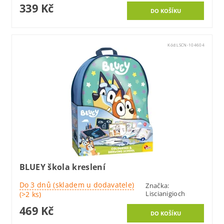
339 Kč
Kód:
LSCN-104604
BLUEY škola kreslení
Do 3 dnů (skladem u dodavatele)
Značka:
Liscianigioch
(>2 ks)
469 Kč