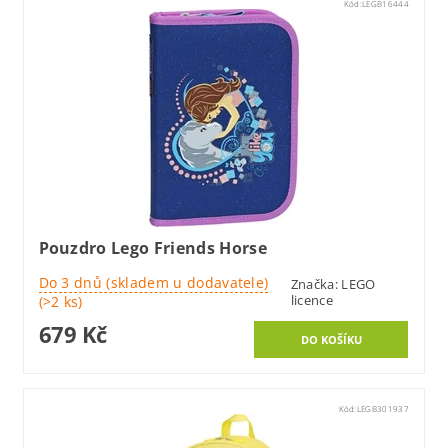
Kód:
LEGB16444
Pouzdro Lego Friends Horse
Do 3 dnů (skladem u dodavatele)
Značka:
LEGO
licence
(>2 ks)
679 Kč
Kód:
LEGB301937