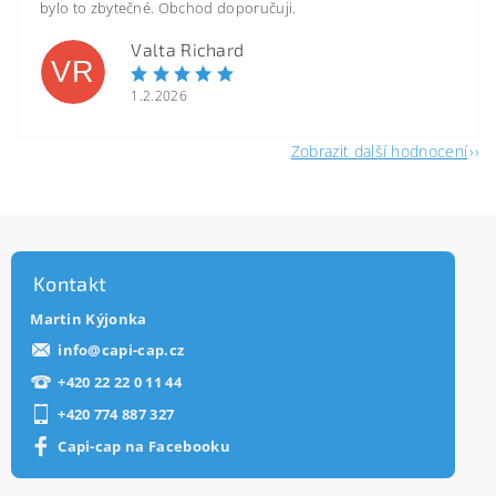
bylo to zbytečné. Obchod doporučuji.
Valta Richard
VR
1.2.2026
Zobrazit další hodnocení
Kontakt
Martin Kýjonka
info
@
capi-cap.cz
+420 22 22 0 11 44
+420 774 887 327
Capi-cap na Facebooku