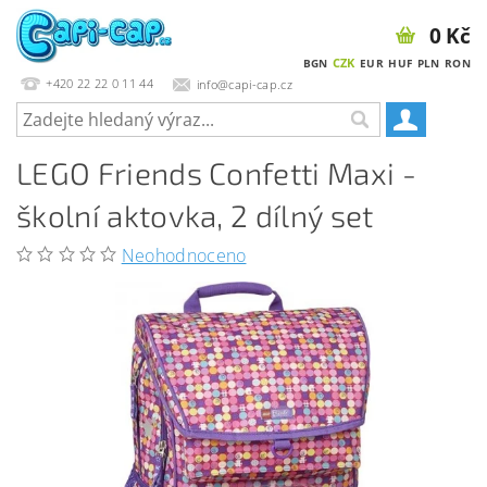
0 Kč
CZK
BGN
EUR
HUF
PLN
RON
+420 22 22 0 11 44
info@capi-cap.cz
LEGO Friends Confetti Maxi -
školní aktovka, 2 dílný set
Neohodnoceno