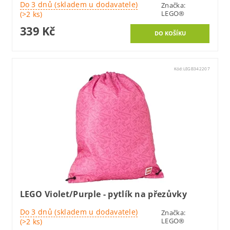
Do 3 dnů (skladem u dodavatele)
Značka:
LEGO®
(>2 ks)
339 Kč
Kód:
LEGB342207
LEGO Violet/Purple - pytlík na přezůvky
Do 3 dnů (skladem u dodavatele)
Značka:
LEGO®
(>2 ks)