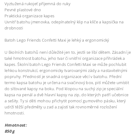
Vyztužená rukojeť příjemná do ruky
Pevné plastové dno
Praktická organizace kapes
Uvnitř batohu jmenovka, odepínatelný klip na klíče a kapsička na
drobnosti
Batoh Lego Friends Confetti Maxi je lehký a ergonomický
U školních batohů není důležité jen to, jestli se líbí dětem. Zásadní je
také hmotnost batohu, jeho tvar či vnitřní organizace přihrádek a
kapes. Školní batoh Lego Friends Confetti Maxi se může pochlubit
lehkou konstrukcí, ergonomicky tvarovanými zády a nastavitelnými
popruhy. Předností je snadná organizace věcí v batohu. Přední
termo kapsa batohu je určena na svačinový box, pití můžete umístit
do síťované kapsy na boku. Pod klopou na suchý zip je speciální
kapsa na penál a dvě hlavní kapsy na zip, do kterých patří učebnice
a sešity. Ty si děti mohou přichytit pomocí gumového pásku, který
udrží těžší předměty u zad a zajistí tak rovnoměrné rozložení
hmotnosti.
Hmotnost:
850 g