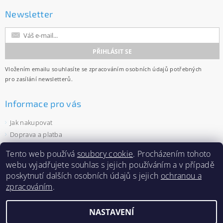
Newsletter
Vložením emailu souhlasíte se
zpracováním osobních údajů
potřebných
pro zasílání newsletterů.
Informace pro vás
Jak nakupovat
Doprava a platba
Obchodní podmínky
Tento web používá
soubory cookie
. Procházením tohoto
Ochrana osobních údajů
webu vyjadřujete souhlas s jejich používáním a v případě
Velkoobchod
poskytnutí dalších osobních údajů s jejich
ochranou a
Zásady používání souborů cookies
zpracováním
.
NASTAVENÍ