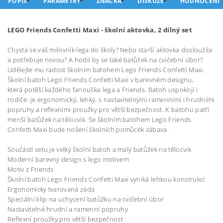
POPIS
PARAMETRY
ZNAČKA
DISKUZE
HODNOCENÍ
LEGO Friends Confetti Maxi - školní aktovka, 2 dílný set
Chystá se váš milovník lega do školy? Nebo starší aktovka dosloužila
a potřebuje novou? A hodil by se také batůžek na cvičební úbor?
Udělejte mu radost školním batohem Lego Friends Confetti Maxi.
Školní batoh Lego Friends Confetti Maxi v barevném designu,
která potěší každého fanouška lega a Friends. Batoh uspokojí i
rodiče: je ergonomický, lehký, s nastavitelnými ramenními i hrudními
popruhy a reflexními proužky pro větší bezpečnost. K batohu patří
menší batůžek na tělocvik. Se školním batohem Lego Friends
Confetti Maxi bude nošení školních pomůcek zábava.
Součástí setu je velký školní batoh a malý batůžek na tělocvik
Moderní barevný design s lego motivem
Motiv z Friends
Školní batoh Lego Friends Confetti Maxi vyniká lehkou konstrukcí
Ergonomicky tvarovaná záda
Speciální klip na uchycení batůžku na cvičební úbor
Nastavitelné hrudní a ramenní popruhy
Reflexní proužky pro větší bezpečnost