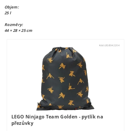
Objem:
25 l
Rozměry:
44 × 28 × 25 cm
Kód:
LEGB342204
LEGO Ninjago Team Golden - pytlík na
přezůvky