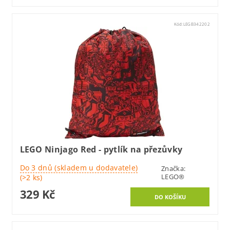
Kód:
LEGB342202
LEGO Ninjago Red - pytlík na přezůvky
Do 3 dnů (skladem u dodavatele)
Značka:
LEGO®
(>2 ks)
329 Kč