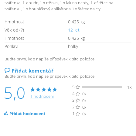
tvářenka, 1 x pudr, 1 x rtěnka, 1 x lak na nehty, 1 x štětec na
tvářenku, 1 x houbičkový aplikátor a 1 x štětec na rty.
Hmotnost
0.425 kg
Věk od (?)
12 let
Hmotnost
0.425 kg
Pohlaví
holky
Buďte první, kdo napíše příspěvek k této položce.
Přidat komentář
Buďte první, kdo napíše příspěvek k této položce.
5,0
5
1x
4
0x
1 hodnocení
3
0x
2
0x
Přidat hodnocení
1
0x