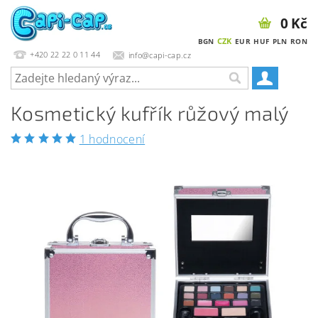
0 Kč
CZK
BGN
EUR
HUF
PLN
RON
+420 22 22 0 11 44
info@capi-cap.cz
Kosmetický kufřík růžový malý
1 hodnocení