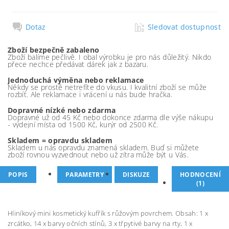
Dotaz
Sledovat dostupnost
Zboží bezpečně zabaleno
Zboží balíme pečlivě. I obal výrobku je pro nás důležitý. Nikdo
přece nechce předávat dárek jak z bazaru.
Jednoduchá výměna nebo reklamace
Někdy se prostě netrefíte do vkusu. I kvalitní zboží se může
rozbít. Ale reklamace i vrácení u nás bude hračka.
Dopravné nízké nebo zdarma
Dopravné už od 45 Kč nebo dokonce zdarma dle výše nákupu
- výdejní místa od 1500 Kč, kurýr od 2500 Kč.
Skladem = opravdu skladem
Skladem u nás opravdu znamená skladem. Buď si můžete
zboží rovnou vyzvednout nebo už zítra může být u Vás.
POPIS
PARAMETRY
DISKUZE
HODNOCENÍ
(1)
Hliníkový mini kosmetický kufřík s růžovým povrchem. Obsah: 1 x
zrcátko, 14 x barvy očních stínů, 3 x třpytivé barvy na rty, 1 x