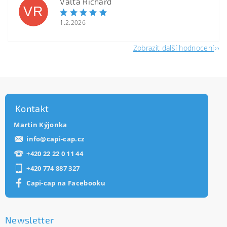
Valta Richard
VR
1.2.2026
Zobrazit další hodnocení
Kontakt
Martin Kýjonka
info
@
capi-cap.cz
+420 22 22 0 11 44
+420 774 887 327
Capi-cap na Facebooku
Newsletter