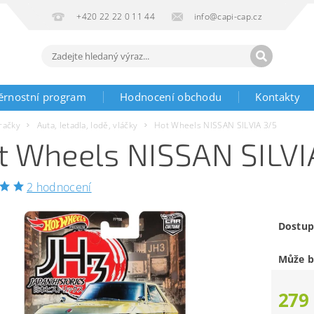
+420 22 22 0 11 44
info@capi-cap.cz
ěrnostní program
Hodnocení obchodu
Kontakty
račky
Auta, letadla, lodě, vláčky
Hot Wheels NISSAN SILVIA 3/5
t Wheels NISSAN SILVI
2 hodnocení
Dostup
Může b
279