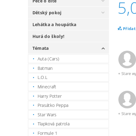
5,
Péče o dítě
Dětský pokoj
Lehátka a houpátka
Přida
Hurá do školy!
Témata
Auta (Cars)
Batman
+ Stare w
L.O.L
Minecraft
Harry Potter
Prasátko Peppa
+ Stare w
Star Wars
Tlapková patrola
Formule 1