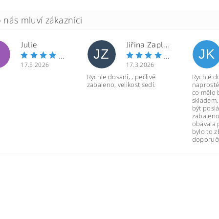
Julie
Jiřina Zapletalová
JZ
JK
17.5.2026
17.3.2026
Rychle dosani, , pečlivě
Rychlé d
zabaleno, velikost sedí.
naprosté
co mělo 
skladem.
být poslá
zabaleno
obávala 
bylo to 
doporuču