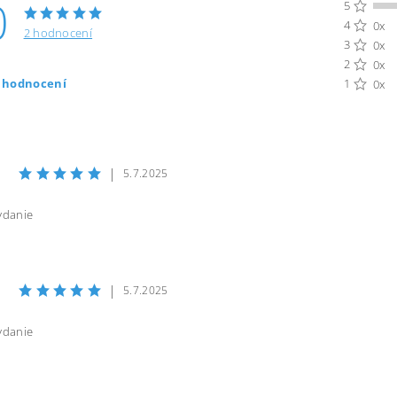
0
5
4
0x
2 hodnocení
3
0x
2
0x
t hodnocení
1
0x
|
5.7.2025
ydanie
|
5.7.2025
ydanie