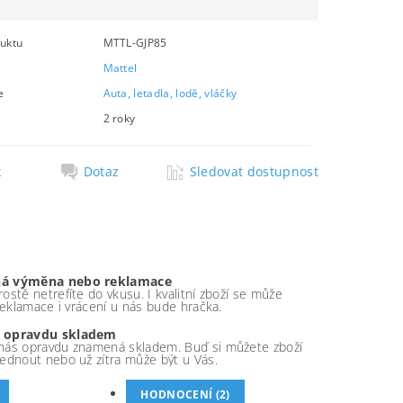
uktu
MTTL-GJP85
Mattel
e
Auta, letadla, lodě, vláčky
2 roky
k
Dotaz
Sledovat dostupnost
á výměna nebo reklamace
ostě netrefíte do vkusu. I kvalitní zboží se může
 reklamace i vrácení u nás bude hračka.
 opravdu skladem
nás opravdu znamená skladem. Buď si můžete zboží
ednout nebo už zítra může být u Vás.
HODNOCENÍ (2)