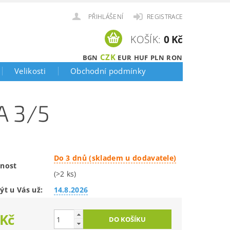
PŘIHLÁŠENÍ
REGISTRACE
KOŠÍK:
0 Kč
CZK
BGN
EUR
HUF
PLN
RON
Velikosti
Obchodní podmínky
A 3/5
Do 3 dnů (skladem u dodavatele)
nost
(>2 ks)
ýt u Vás už:
14.8.2026
 Kč