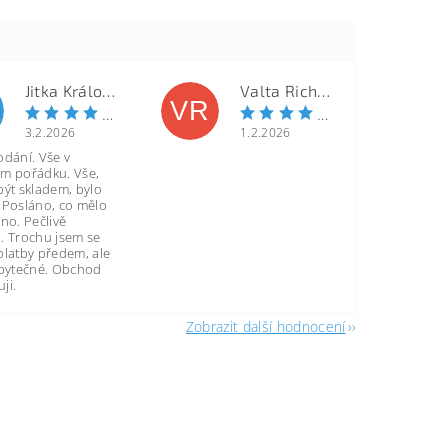
Jitka Královcová
Valta Richard
VR
3.2.2026
1.2.2026
odání. Vše v
m pořádku. Vše,
být skladem, bylo
 Posláno, co mělo
no. Pečlivě
. Trochu jsem se
platby předem, ale
zbytečné. Obchod
ji.
Zobrazit další hodnocení