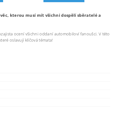
ěc, kterou musí mít všichni dospělí sběratelé a
dozajista ocení všichni oddaní automobiloví fanoušci. V této
teré oslavují klíčová témata!
s