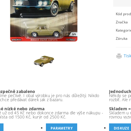
Kód prod
Značka
Kategori
Záruka
Tis
ezpečně zabaleno
Jednoduch
íme pečlivě. I obal výrobku je pro nás důležitý. Nikdo
Někdy se pr
chce předávat dárek jak z bazaru.
rozbít. Ale
é nízké nebo zdarma
Skladem =
 už od 45 Kč nebo dokonce zdarma dle výše nákupu -
Skladem u 
místa od 1500 Kč, kurýr od 2500 Kč.
rovnou vyzv
PARAMETRY
DISKUZE