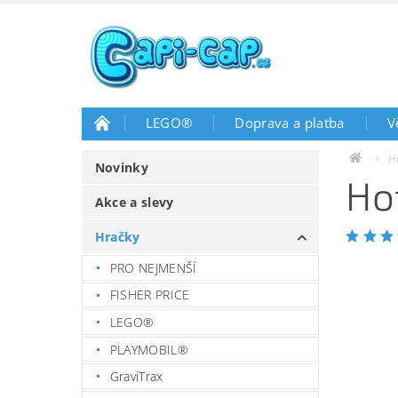
LEGO®
Doprava a platba
V
H
Novinky
Ho
Akce a slevy
Hračky
PRO NEJMENŠÍ
FISHER PRICE
LEGO®
PLAYMOBIL®
GraviTrax