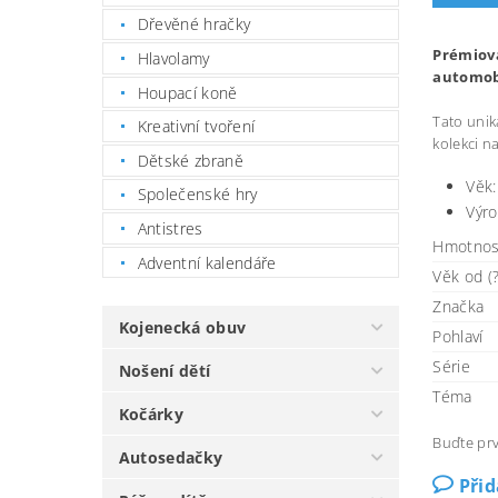
Dřevěné hračky
Prémiová
Hlavolamy
automobi
Houpací koně
Tato unik
Kreativní tvoření
kolekci n
Dětské zbraně
Věk:
Společenské hry
Výro
Antistres
Hmotnos
Adventní kalendáře
Věk od (?
Značka
Kojenecká obuv
Pohlaví
Série
Nošení dětí
Téma
Kočárky
Buďte prv
Autosedačky
Při