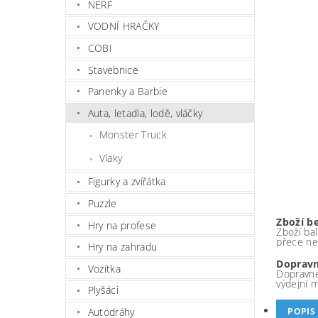
NERF
VODNÍ HRAČKY
COBI
Stavebnice
Panenky a Barbie
Auta, letadla, lodě, vláčky
Monster Truck
Vlaky
Figurky a zvířátka
Puzzle
Zboží b
Hry na profese
Zboží bal
přece ne
Hry na zahradu
Dopravn
Vozítka
Dopravné
výdejní 
Plyšáci
Autodráhy
POPIS