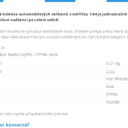
 kolekce automobilových velikánů v měřítku 1:64 je jednoznačně v
loví nadšenci po celém světě!
átní vozidla se vyznačují realistickými tvary, žhavými polepy a koly, která 
a tebe čeká dvacet různých vozidel rozdělených do čtyř různých kategorií, k
 3+
bce Mattel GJP85 / FPY86 série
t
0.21 kg
)
3 let
Hot Wheel
Kluk
FPY86
Vozidla
ní, kdo napíše příspěvek k této položce.
dat komentář