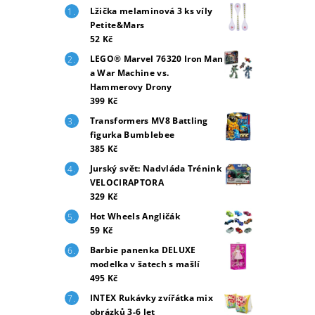
Lžička melaminová 3 ks víly
Petite&Mars
52 Kč
LEGO® Marvel 76320 Iron Man
a War Machine vs.
Hammerovy Drony
399 Kč
Transformers MV8 Battling
figurka Bumblebee
385 Kč
Jurský svět: Nadvláda Trénink
VELOCIRAPTORA
329 Kč
Hot Wheels Angličák
59 Kč
Barbie panenka DELUXE
modelka v šatech s mašlí
495 Kč
INTEX Rukávky zvířátka mix
obrázků 3-6 let