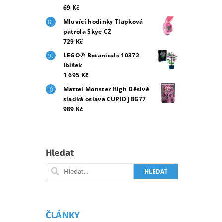
69 Kč
Mluvící hodinky Tlapková
patrola Skye CZ
729 Kč
LEGO® Botanicals 10372
Ibišek
1 695 Kč
Mattel Monster High Děsivě
sladká oslava CUPID JBG77
989 Kč
Hledat
ČLÁNKY