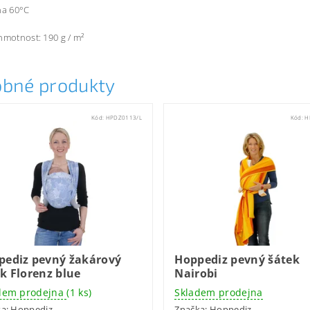
na 60°C
hmotnost: 190 g / m²
bné produkty
Kód:
HPDZ0113/L
Kód:
H
pediz pevný žakárový
Hoppediz pevný šátek
k Florenz blue
Nairobi
dem prodejna
(1 ks)
Skladem prodejna
ka:
Hoppediz
Značka:
Hoppediz