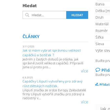
Barva
Hledat
Délka [m]
Druh
Materiál
Rozměr
ČLÁNKY
Šířka
Sleva
3.11.2025
Výše sle
Jak si mám vybrat správnou velikost
capáčků a botiček ?
Jedním z častých dotazů je otázka, jak
Buďte prv
správně zvolit velikost capáčků. Připravili
jsme si proto pro...
Při
více
Buďte prv
6.3.2025
Capáčky Liliputi vytvořeny pro zdravý
Přida
růst dětských nožiček.
Liliputi značka ze srdce Evropy Zakladatelé
firmy Liliputi vytvořili značku pro zdravý a
radostný v...
více