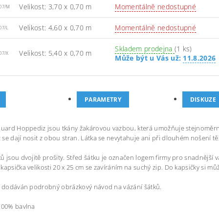
Velikost: 3,70 x 0,70 m
Momentálně nedostupné
07/M
Velikost: 4,60 x 0,70 m
Momentálně nedostupné
07/L
Skladem prodejna
(1 ks)
Velikost: 5,40 x 0,70 m
07/X
Může být u Vás už:
11.8.2026
PARAMETRY
DISKUZE
quard Hoppediz jsou tkány žakárovou vazbou, která umožňuje stejnoměrno
se dají nosit z obou stran. Látka se nevytahuje ani při dlouhém nošení tě
ů jsou dvojitě prošity. Střed šátku je označen logem firmy pro snadnější 
kapsička velikosti 20 x 25 cm se zavíráním na suchý zip. Do kapsičky si m
e dodáván podrobný obrázkový návod na vázání šátků.
 100% bavlna