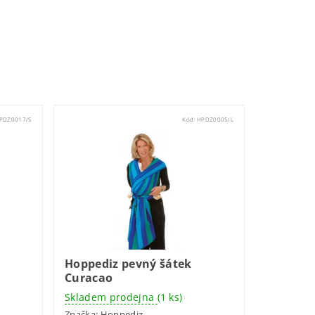
PDZ0017/S
Kód:
HPDZ0005/L
Hoppediz pevný šátek
Curacao
Skladem prodejna
(1 ks)
Značka:
Hoppediz