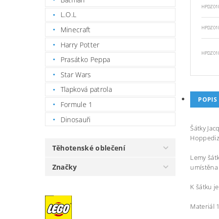
HPDZ01
L.O.L
Minecraft
HPDZ01
Harry Potter
HPDZ01
Prasátko Peppa
Star Wars
Tlapková patrola
POPIS
Formule 1
Dinosauři
Šátky Jac
Hoppediz 
Těhotenské oblečení
Lemy šátk
Značky
umístěna 
K šátku j
Materiál