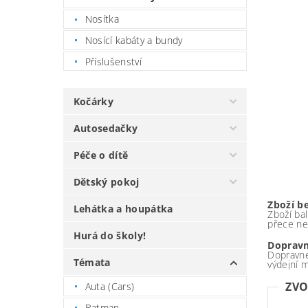
Nosítka
Nosící kabáty a bundy
Příslušenství
Kočárky
Autosedačky
Péče o dítě
Dětský pokoj
Zboží b
Lehátka a houpátka
Zboží bal
přece ne
Hurá do školy!
Dopravn
Dopravné
Témata
výdejní 
ZVO
Auta (Cars)
Batman