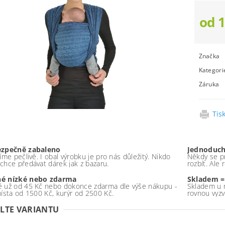
od 1
Značka
Kategori
Záruka
Tis
ezpečně zabaleno
Jednoduch
íme pečlivě. I obal výrobku je pro nás důležitý. Nikdo
Někdy se pr
chce předávat dárek jak z bazaru.
rozbít. Ale
é nízké nebo zdarma
Skladem =
 už od 45 Kč nebo dokonce zdarma dle výše nákupu -
Skladem u 
místa od 1500 Kč, kurýr od 2500 Kč.
rovnou vyzv
LTE VARIANTU