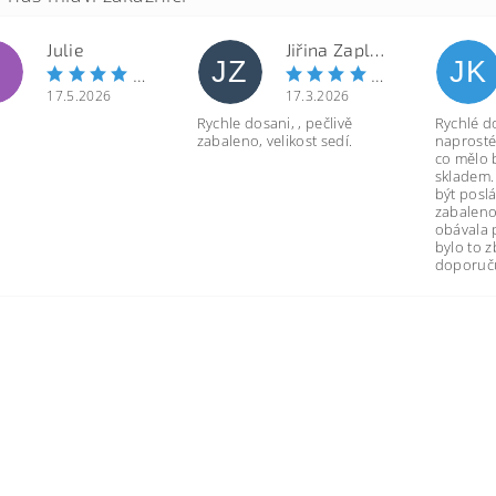
Julie
Jiřina Zapletalová
JZ
JK
17.5.2026
17.3.2026
Rychle dosani, , pečlivě
Rychlé d
zabaleno, velikost sedí.
naprosté
co mělo 
skladem.
být poslá
zabaleno
obávala 
bylo to 
doporuču