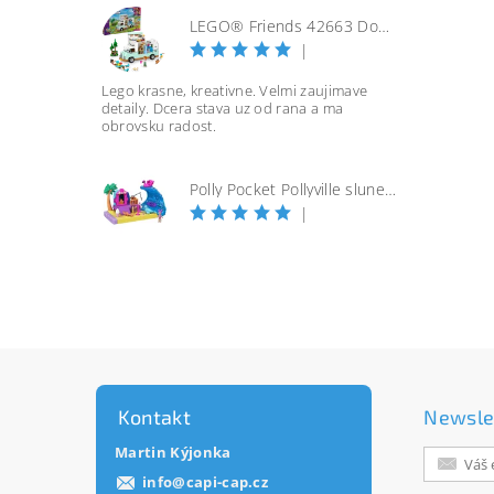
LEGO® Friends 42663 Dobrodružství s karavanem přátelství
|
Lego krasne, kreativne. Velmi zaujimave
detaily. Dcera stava uz od rana a ma
obrovsku radost.
Polly Pocket Pollyville slunečná pláž
|
Kontakt
Newsle
Martin Kýjonka
info
@
capi-cap.cz