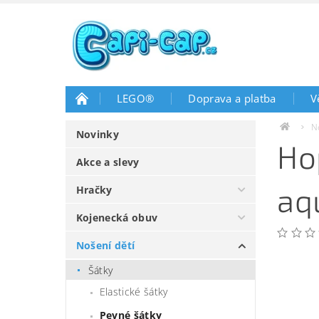
LEGO®
Doprava a platba
V
N
Novinky
Ho
Akce a slevy
aq
Hračky
Kojenecká obuv
Nošení dětí
Šátky
Elastické šátky
Pevné šátky