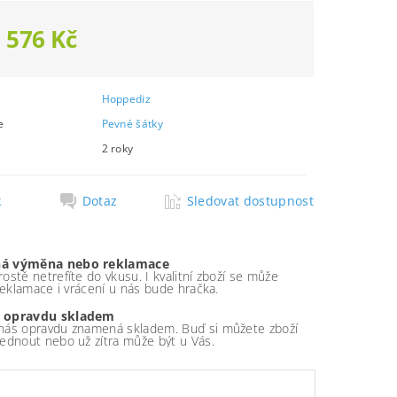
 576 Kč
Hoppediz
e
Pevné šátky
2 roky
k
Dotaz
Sledovat dostupnost
á výměna nebo reklamace
ostě netrefíte do vkusu. I kvalitní zboží se může
 reklamace i vrácení u nás bude hračka.
 opravdu skladem
nás opravdu znamená skladem. Buď si můžete zboží
ednout nebo už zítra může být u Vás.