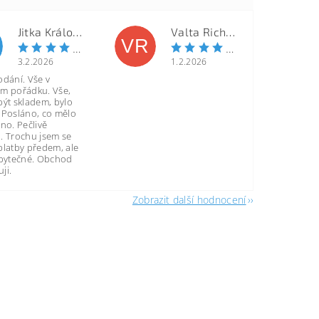
Jitka Královcová
Valta Richard
VR
3.2.2026
1.2.2026
odání. Vše v
m pořádku. Vše,
být skladem, bylo
 Posláno, co mělo
no. Pečlivě
. Trochu jsem se
platby předem, ale
zbytečné. Obchod
ji.
Zobrazit další hodnocení