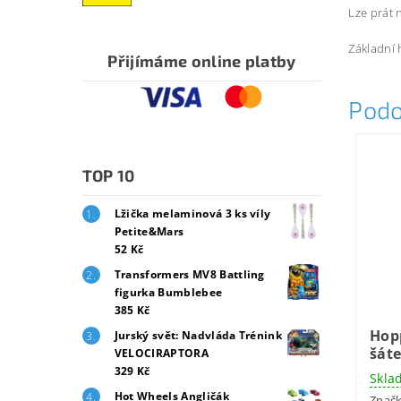
Lze prát 
Základní 
Přijímáme online platby
Podo
TOP 10
Lžička melaminová 3 ks víly
Petite&Mars
52 Kč
Transformers MV8 Battling
figurka Bumblebee
385 Kč
Hop
Jurský svět: Nadvláda Trénink
šáte
VELOCIRAPTORA
329 Kč
Skla
Hot Wheels Angličák
Znač