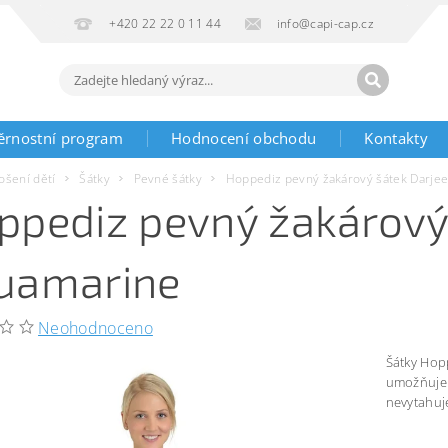
+420 22 22 0 11 44
info@capi-cap.cz
ěrnostní program
Hodnocení obchodu
Kontakty
ošení dětí
Šátky
Pevné šátky
Hoppediz pevný žakárový šátek Darjee
ppediz pevný žakárový 
uamarine
Neohodnoceno
Šátky Hop
umožňuje 
nevytahuj