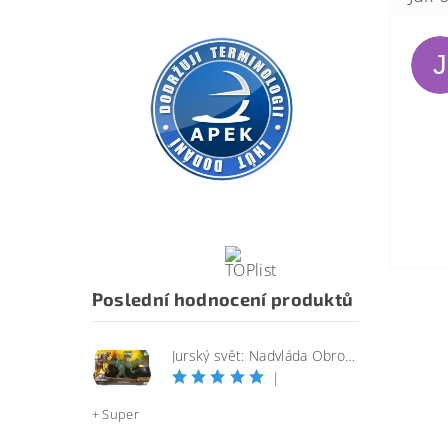
J
Poslední hodnocení produktů
Jurský svět: Nadvláda Obrovský útočící SINOTYRANNUS
|
+ Super