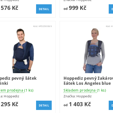
 576 Kč
999 Kč
od
DETAIL
Kód:
HPDZ0008/X
Kód:
H
pediz pevný šátek
Hoppediz pevný žakáro
inki
šátek Los Angeles blue
dem prodejna
(1 ks)
Skladem prodejna
(1 ks)
ka:
Hoppediz
Značka:
Hoppediz
 295 Kč
1 403 Kč
od
DETAIL