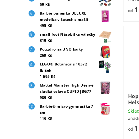
59 Kč
1
od
Barbie panenka DELUXE
modelka v šatech s mašlí
495 Kč
small foot Násobilka válečky
319 Kč
Pouzdro na UNO karty
269 Kč
LEGO® Botanicals 10372
Ibišek
1 695 Kč
Mattel Monster High Děsivě
sladká oslava CUPID JBG77
Hop
989 Kč
Hels
Barbie® micro gymnastka 7
Skla
cm
Znač
119 Kč
1
od