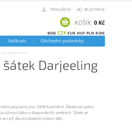
PŘIHLÁŠENÍ
REGISTRACE
KOŠÍK:
0 Kč
CZK
BGN
EUR
HUF
PLN
RON
Velikosti
Obchodní podmínky
ling aquamarine
šátek Darjeeling
pediz Jacquard jsou 100% bavlněné. Žakárová vazba
pružnost šátku v diagonálních směrech. Šátek se
e ani při dlouhodobém nošení dětí.