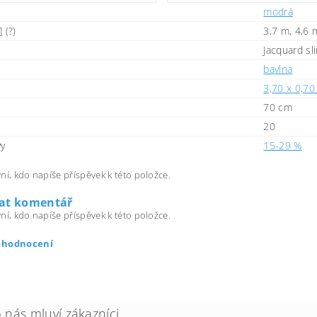
modrá
 (?)
3,7 m, 4,6 
Jacquard sl
bavlna
3,70 x 0,70
70 cm
20
vy
15-29 %
ní, kdo napíše příspěvek k této položce.
dat komentář
ní, kdo napíše příspěvek k této položce.
t hodnocení