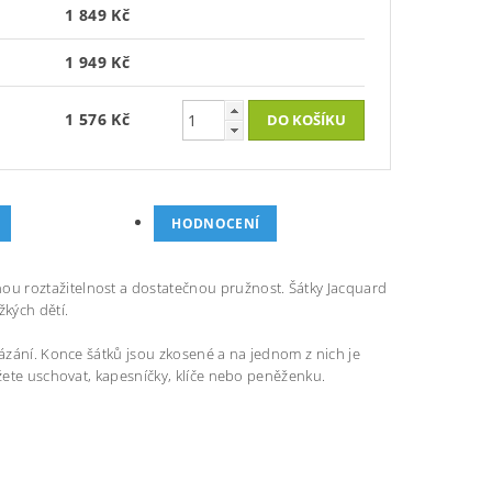
1 849 Kč
1 949 Kč
1 576 Kč
HODNOCENÍ
u roztažitelnost a dostatečnou pružnost. Šátky Jacquard
žkých dětí.
vázání. Konce šátků jsou zkosené a na jednom z nich je
ůžete uschovat, kapesníčky, klíče nebo peněženku.