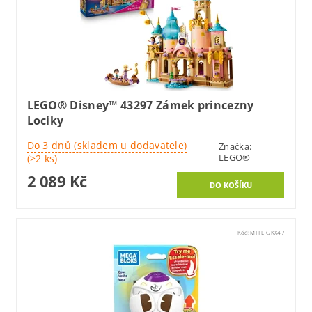
LEGO® Disney™ 43297 Zámek princezny
Lociky
Do 3 dnů (skladem u dodavatele)
Značka:
LEGO®
(>2 ks)
2 089 Kč
Kód:
MTTL-GKX47