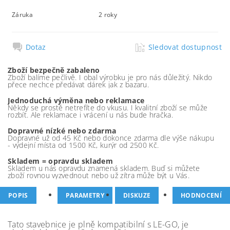
Záruka
2 roky
Dotaz
Sledovat dostupnost
Zboží bezpečně zabaleno
Zboží balíme pečlivě. I obal výrobku je pro nás důležitý. Nikdo
přece nechce předávat dárek jak z bazaru.
Jednoduchá výměna nebo reklamace
Někdy se prostě netrefíte do vkusu. I kvalitní zboží se může
rozbít. Ale reklamace i vrácení u nás bude hračka.
Dopravné nízké nebo zdarma
Dopravné už od 45 Kč nebo dokonce zdarma dle výše nákupu
- výdejní místa od 1500 Kč, kurýr od 2500 Kč.
Skladem = opravdu skladem
Skladem u nás opravdu znamená skladem. Buď si můžete
zboží rovnou vyzvednout nebo už zítra může být u Vás.
POPIS
PARAMETRY
DISKUZE
HODNOCENÍ
Tato stavebnice je plně kompatibilní s LE-GO, je