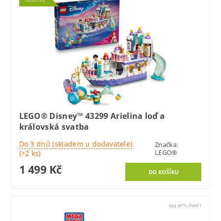
LEGO® Disney™ 43299 Arielina loď a
královská svatba
Do 3 dnů (skladem u dodavatele)
Značka:
LEGO®
(>2 ks)
1 499 Kč
Kód:
MTTL-FVK81