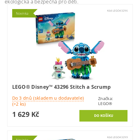
ekologická a bezpečná pro děti.
Kód:
LEGO43296
Novinka
LEGO® Disney™ 43296 Stitch a Scrump
Do 3 dnů (skladem u dodavatele)
Značka:
LEGO®
(>2 ks)
1 629 Kč
Kód:
LEGO43299
Novinka