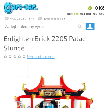
0 Kč
CZK
BGN
EUR
HUF
PLN
RON
+420 22 22 0 11 44
info@capi-cap.cz
Enlighten Brick 2205 Palac
Slunce
Neohodnoceno