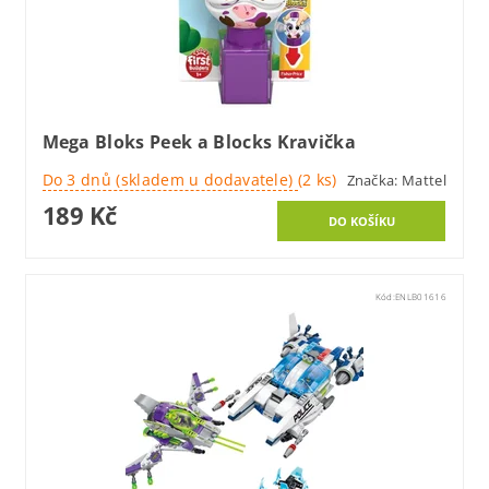
Mega Bloks Peek a Blocks Kravička
Do 3 dnů (skladem u dodavatele)
(2 ks)
Značka:
Mattel
189 Kč
Kód:
ENLB01616