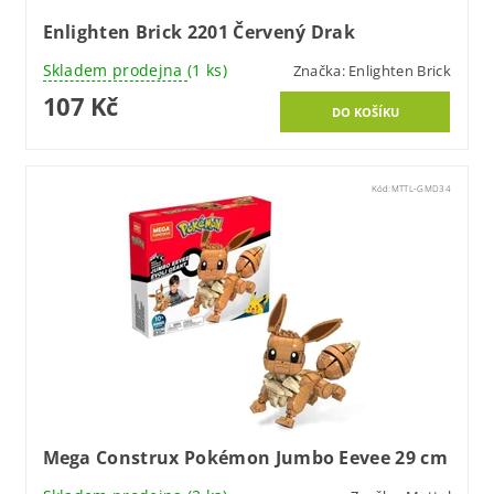
Enlighten Brick 2201 Červený Drak
Skladem prodejna
(1 ks)
Značka:
Enlighten Brick
107 Kč
Kód:
MTTL-GMD34
Mega Construx Pokémon Jumbo Eevee 29 cm