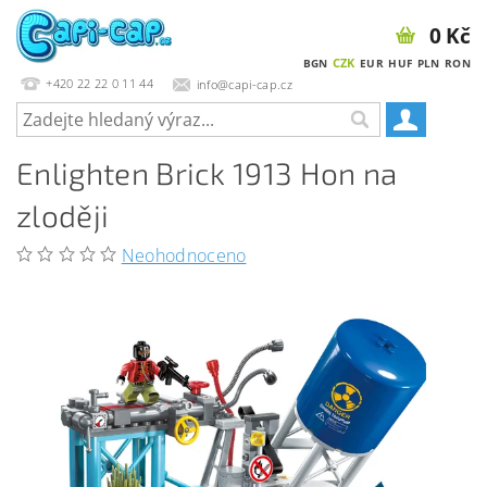
0 Kč
CZK
BGN
EUR
HUF
PLN
RON
+420 22 22 0 11 44
info@capi-cap.cz
Enlighten Brick 1913 Hon na
zloději
Neohodnoceno