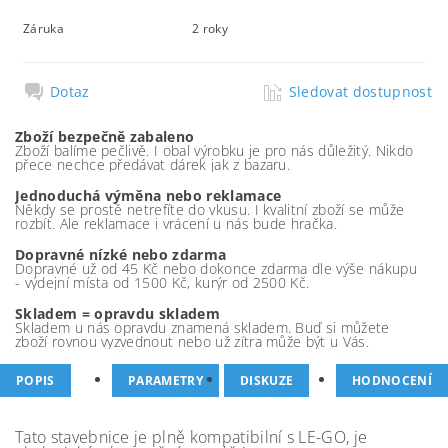
Záruka
2 roky
Dotaz
Sledovat dostupnost
Zboží bezpečně zabaleno
Zboží balíme pečlivě. I obal výrobku je pro nás důležitý. Nikdo
přece nechce předávat dárek jak z bazaru.
Jednoduchá výměna nebo reklamace
Někdy se prostě netrefíte do vkusu. I kvalitní zboží se může
rozbít. Ale reklamace i vrácení u nás bude hračka.
Dopravné nízké nebo zdarma
Dopravné už od 45 Kč nebo dokonce zdarma dle výše nákupu
- výdejní místa od 1500 Kč, kurýr od 2500 Kč.
Skladem = opravdu skladem
Skladem u nás opravdu znamená skladem. Buď si můžete
zboží rovnou vyzvednout nebo už zítra může být u Vás.
POPIS
PARAMETRY
DISKUZE
HODNOCENÍ
Tato stavebnice je plně kompatibilní s LE-GO, je