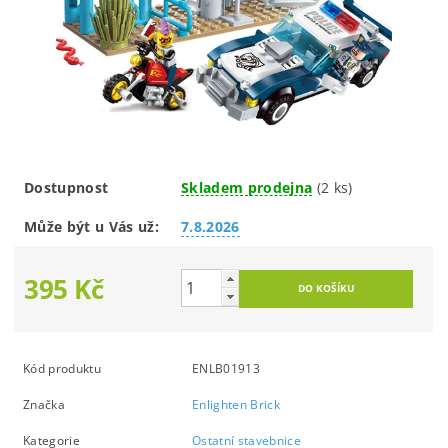
Dostupnost
Skladem prodejna
(2 ks)
Může být u Vás už:
7.8.2026
395 Kč
Kód produktu
ENLB01913
Značka
Enlighten Brick
Kategorie
Ostatní stavebnice