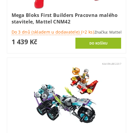
Mega Bloks First Builders Pracovna malého
stavitele, Mattel CNM42
Do 3 dnů (skladem u dodavatele)
(>2 ks)
Značka:
Mattel
1 439 Kč
Kód:
ENLB02207