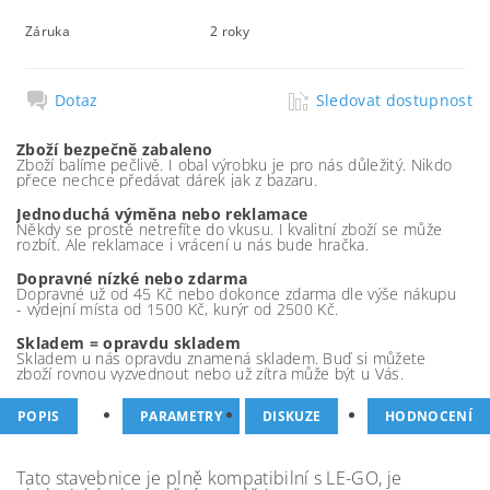
Záruka
2 roky
Dotaz
Sledovat dostupnost
Zboží bezpečně zabaleno
Zboží balíme pečlivě. I obal výrobku je pro nás důležitý. Nikdo
přece nechce předávat dárek jak z bazaru.
Jednoduchá výměna nebo reklamace
Někdy se prostě netrefíte do vkusu. I kvalitní zboží se může
rozbít. Ale reklamace i vrácení u nás bude hračka.
Dopravné nízké nebo zdarma
Dopravné už od 45 Kč nebo dokonce zdarma dle výše nákupu
- výdejní místa od 1500 Kč, kurýr od 2500 Kč.
Skladem = opravdu skladem
Skladem u nás opravdu znamená skladem. Buď si můžete
zboží rovnou vyzvednout nebo už zítra může být u Vás.
POPIS
PARAMETRY
DISKUZE
HODNOCENÍ
Tato stavebnice je plně kompatibilní s LE-GO, je