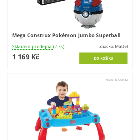
Mega Construx Pokémon Jumbo Superball
Skladem prodejna
(2 ks)
Značka:
Mattel
1 169 Kč
Kód:
MTTL-CNM42