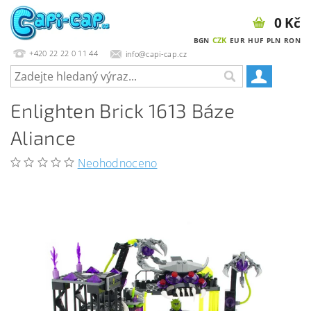
0 Kč
CZK
BGN
EUR
HUF
PLN
RON
+420 22 22 0 11 44
info@capi-cap.cz
Enlighten Brick 1613 Báze
Aliance
Neohodnoceno