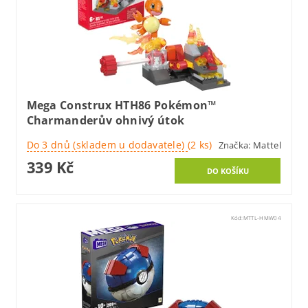
Mega Construx HTH86 Pokémon™
Charmanderův ohnivý útok
Do 3 dnů (skladem u dodavatele)
(2 ks)
Značka:
Mattel
339 Kč
Kód:
MTTL-HMW04