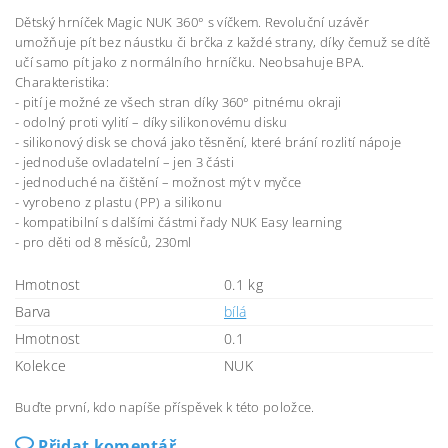
Dětský hrníček Magic NUK 360° s víčkem. Revoluční uzávěr
umožňuje pít bez náustku či brčka z každé strany, díky čemuž se dítě
učí samo pít jako z normálního hrníčku. Neobsahuje BPA.
Charakteristika:
- pití je možné ze všech stran díky 360° pitnému okraji
- odolný proti vylití – díky silikonovému disku
- silikonový disk se chová jako těsnění, které brání rozlití nápoje
- jednoduše ovladatelní – jen 3 části
- jednoduché na čištění – možnost mýt v myčce
- vyrobeno z plastu (PP) a silikonu
- kompatibilní s dalšími částmi řady NUK Easy learning
- pro děti od 8 měsíců, 230ml
Hmotnost
0.1 kg
Barva
bílá
Hmotnost
0.1
Kolekce
NUK
Buďte první, kdo napíše příspěvek k této položce.
Přidat komentář