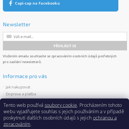
Capi-cap na Facebooku
Newsletter
Vložením emailu souhlasíte se
zpracováním osobních údajů
potřebných
pro zasílání newsletterů.
Informace pro vás
Jak nakupovat
Doprava a platba
Obchodní podmínky
Tento web používá
soubory cookie
. Procházením tohoto
Ochrana osobních údajů
webu vyjadřujete souhlas s jejich používáním a v případě
Velkoobchod
poskytnutí dalších osobních údajů s jejich
ochranou a
Zásady používání souborů cookies
zpracováním
.