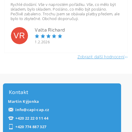
Rychlé dodání. Vše v naprostém pořádku. Vše, co mělo být
skladem, bylo skladem. Posláno, co mělo být posláno.
Pečlivě zabaleno. Trochu jsem se obávala platby předem, ale
bylo to zbytečné. Obchod doporučuji.
Valta Richard
VR
1.2.2026
Zobrazit další hodnocení
Kontakt
Martin Kýjonka
info
@
capi-cap.cz
+420 22 22 0 11 44
+420 774 887 327