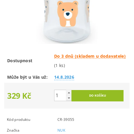
Do 3 dnů (skladem u dodavatele)
Dostupnost
(1 ks)
Může být u Vás už:
14.8.2026
329 Kč
Kód produktu
CR-39055
Značka
NUK