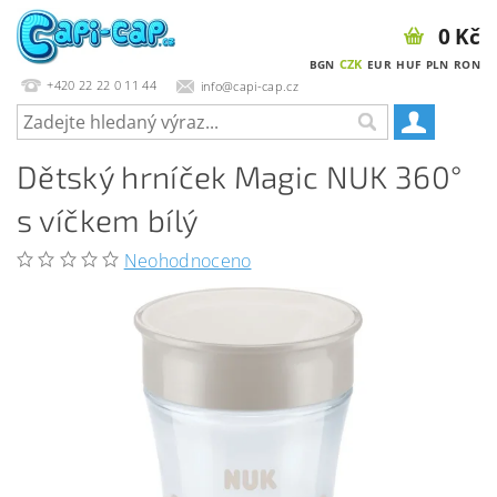
0 Kč
CZK
BGN
EUR
HUF
PLN
RON
+420 22 22 0 11 44
info@capi-cap.cz
Dětský hrníček Magic NUK 360°
s víčkem bílý
Neohodnoceno