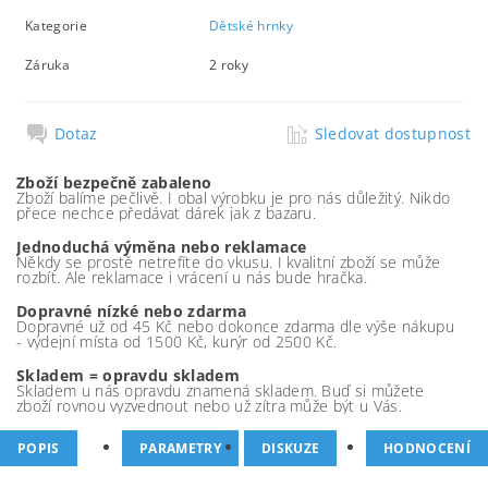
Kategorie
Dětské hrnky
Záruka
2 roky
Dotaz
Sledovat dostupnost
Zboží bezpečně zabaleno
Zboží balíme pečlivě. I obal výrobku je pro nás důležitý. Nikdo
přece nechce předávat dárek jak z bazaru.
Jednoduchá výměna nebo reklamace
Někdy se prostě netrefíte do vkusu. I kvalitní zboží se může
rozbít. Ale reklamace i vrácení u nás bude hračka.
Dopravné nízké nebo zdarma
Dopravné už od 45 Kč nebo dokonce zdarma dle výše nákupu
- výdejní místa od 1500 Kč, kurýr od 2500 Kč.
Skladem = opravdu skladem
Skladem u nás opravdu znamená skladem. Buď si můžete
zboží rovnou vyzvednout nebo už zítra může být u Vás.
POPIS
PARAMETRY
DISKUZE
HODNOCENÍ