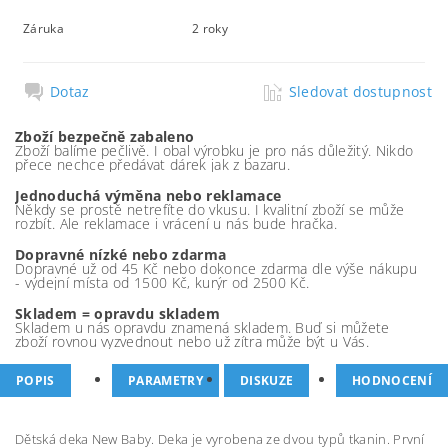
Záruka
2 roky
Dotaz
Sledovat dostupnost
Zboží bezpečně zabaleno
Zboží balíme pečlivě. I obal výrobku je pro nás důležitý. Nikdo
přece nechce předávat dárek jak z bazaru.
Jednoduchá výměna nebo reklamace
Někdy se prostě netrefíte do vkusu. I kvalitní zboží se může
rozbít. Ale reklamace i vrácení u nás bude hračka.
Dopravné nízké nebo zdarma
Dopravné už od 45 Kč nebo dokonce zdarma dle výše nákupu
- výdejní místa od 1500 Kč, kurýr od 2500 Kč.
Skladem = opravdu skladem
Skladem u nás opravdu znamená skladem. Buď si můžete
zboží rovnou vyzvednout nebo už zítra může být u Vás.
POPIS
PARAMETRY
DISKUZE
HODNOCENÍ
Dětská deka New Baby. Deka je vyrobena ze dvou typů tkanin. První