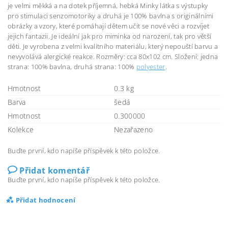
je velmi měkká a na dotek příjemná, hebká Minky látka s výstupky
pro stimulaci senzomotoriky a druhá je 100% bavlna s originálními
obrázky a vzory, které pomáhají dětem učit se nové věci a rozvíjet
jejich fantazii. Je ideální jak pro miminka od narození, tak pro větší
děti. Je vyrobena z velmi kvalitního materiálu, který nepouští barvu a
nevyvolává alergické reakce. Rozměry: cca 80x102 cm. Složení: jedna
strana: 100% bavlna, druhá strana: 100%
polyester
.
Hmotnost
0.3 kg
Barva
šedá
Hmotnost
0.300000
Kolekce
Nezařazeno
Buďte první, kdo napíše příspěvek k této položce.
Přidat komentář
Buďte první, kdo napíše příspěvek k této položce.
Přidat hodnocení