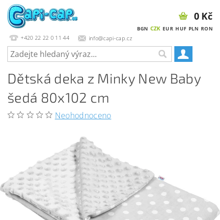
0 Kč
CZK
BGN
EUR
HUF
PLN
RON
+420 22 22 0 11 44
info@capi-cap.cz
Dětská deka z Minky New Baby
šedá 80x102 cm
Neohodnoceno