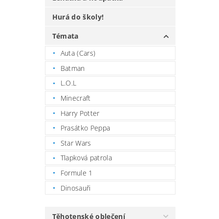
Hurá do školy!
Témata
Auta (Cars)
Batman
L.O.L
Minecraft
Harry Potter
Prasátko Peppa
Star Wars
Tlapková patrola
Formule 1
Dinosauři
Těhotenské oblečení