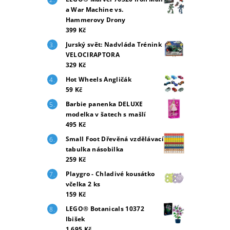
a War Machine vs.
Hammerovy Drony
399 Kč
Jurský svět: Nadvláda Trénink
VELOCIRAPTORA
329 Kč
Hot Wheels Angličák
59 Kč
Barbie panenka DELUXE
modelka v šatech s mašlí
495 Kč
Small Foot Dřevěná vzdělávací
tabulka násobilka
259 Kč
Playgro - Chladivé kousátko
včelka 2 ks
159 Kč
LEGO® Botanicals 10372
Ibišek
1 695 Kč