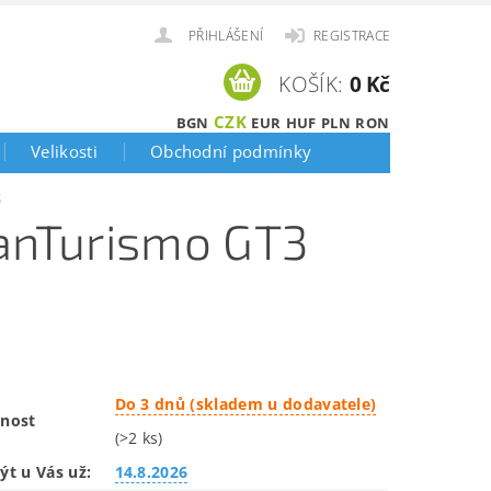
PŘIHLÁŠENÍ
REGISTRACE
KOŠÍK:
0 Kč
CZK
BGN
EUR
HUF
PLN
RON
Velikosti
Obchodní podmínky
g
ranTurismo GT3
Do 3 dnů (skladem u dodavatele)
nost
(>2 ks)
ýt u Vás už:
14.8.2026