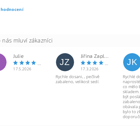
t hodnocení
Julie
Jiřina Zapletalová
JZ
JK
17.5.2026
17.3.2026
Rychle dosani, , pečlivě
Rychlé d
zabaleno, velikost sedí.
naprosté
co mělo 
skladem.
být poslá
zabaleno
obávala 
bylo to 
doporuču