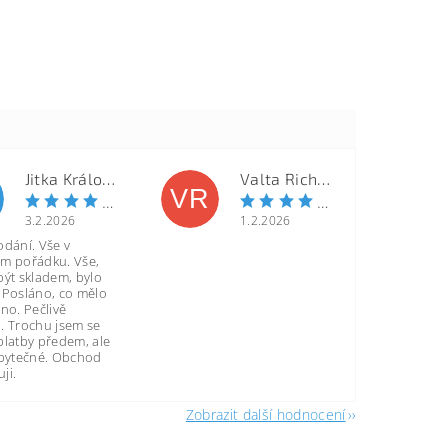
Jitka Královcová
Valta Richard
VR
3.2.2026
1.2.2026
odání. Vše v
m pořádku. Vše,
být skladem, bylo
 Posláno, co mělo
no. Pečlivě
. Trochu jsem se
platby předem, ale
zbytečné. Obchod
ji.
Zobrazit další hodnocení