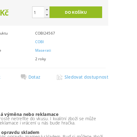
 Kč
uktu
COBI24567
COBI
e
Maserati
2 roky
k
Dotaz
Sledovat dostupnost
á výměna nebo reklamace
ostě netrefíte do vkusu. I kvalitní zboží se může
 reklamace i vrácení u nás bude hračka.
 opravdu skladem
nás opravdu znamená skladem. Buď si můžete zboží