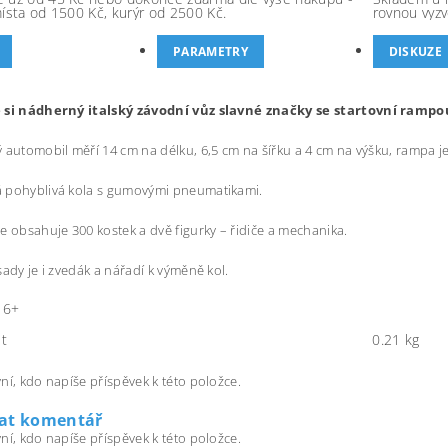
místa od 1500 Kč, kurýr od 2500 Kč.
rovnou vyzv
PARAMETRY
DISKUZE
 si nádherný italský závodní vůz slavné značky se startovní ram
 automobil měří 14 cm na délku, 6,5 cm na šířku a 4 cm na výšku, rampa je
 pohyblivá kola s gumovými pneumatikami.
e obsahuje 300 kostek a dvě figurky – řidiče a mechanika.
sady je i zvedák a nářadí k výměně kol.
 6+
t
0.21 kg
ní, kdo napíše příspěvek k této položce.
dat komentář
ní, kdo napíše příspěvek k této položce.