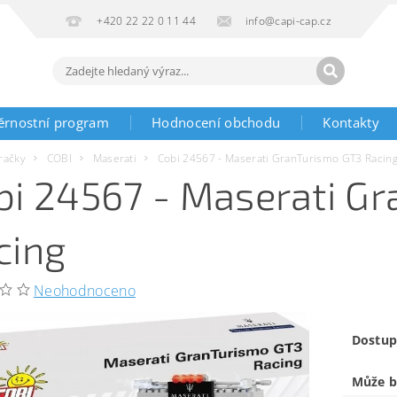
+420 22 22 0 11 44
info@capi-cap.cz
ěrnostní program
Hodnocení obchodu
Kontakty
račky
COBI
Maserati
Cobi 24567 - Maserati GranTurismo GT3 Racin
bi 24567 - Maserati G
cing
Neohodnoceno
Dostup
Může b