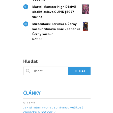
Mattel Monster High Děsivě
sladká oslava CUPID JBG77
989 Kč
Miraculous: Beruška a Černý
kocour filmová linie - panenka
Černý kocour
679 Kč
Hledat
ČLÁNKY
3.11.2025
Jak si mám vybrat správnou velikost
capáčků a botiček ?