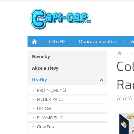
LEGO®
Doprava a platba
V
H
Novinky
Co
Akce a slevy
Ra
Hračky
PRO NEJMENŠÍ
FISHER PRICE
LEGO®
PLAYMOBIL®
GraviTrax