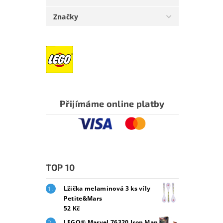
Značky
Přijímáme online platby
TOP 10
Lžička melaminová 3 ks víly
Petite&Mars
52 Kč
LEGO® Marvel 76320 Iron Man