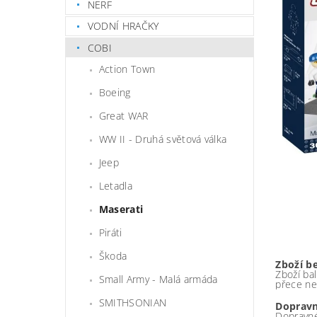
NERF
VODNÍ HRAČKY
COBI
Action Town
Boeing
Great WAR
WW II - Druhá světová válka
Jeep
Letadla
Maserati
Piráti
Škoda
Zboží b
Zboží bal
Small Army - Malá armáda
přece ne
SMITHSONIAN
Dopravn
Dopravné