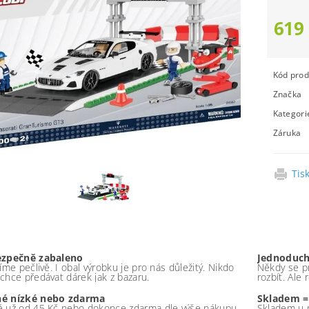
619
Kód prod
Značka
Kategori
Záruka
Tis
ezpečně zabaleno
Jednoduch
íme pečlivě. I obal výrobku je pro nás důležitý. Nikdo
Někdy se pr
chce předávat dárek jak z bazaru.
rozbít. Ale
é nízké nebo zdarma
Skladem =
 už od 45 Kč nebo dokonce zdarma dle výše nákupu -
Skladem u 