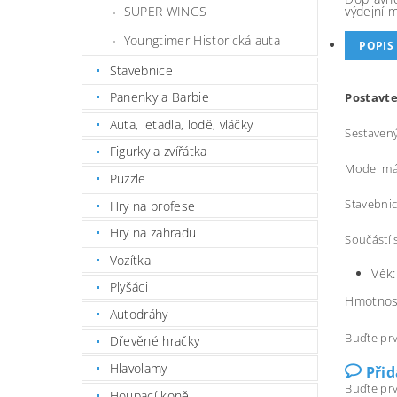
SUPER WINGS
výdejní 
Youngtimer Historická auta
POPIS
Stavebnice
Panenky a Barbie
Postavte
Auta, letadla, lodě, vláčky
Sestavený
Figurky a zvířátka
Model má
Puzzle
Stavebnic
Hry na profese
Hry na zahradu
Součástí 
Vozítka
Věk:
Plyšáci
Hmotnos
Autodráhy
Buďte prv
Dřevěné hračky
Hlavolamy
Při
Buďte prv
Houpací koně