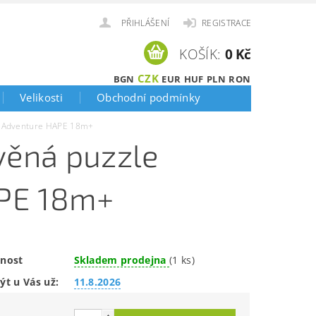
PŘIHLÁŠENÍ
REGISTRACE
KOŠÍK:
0 Kč
CZK
BGN
EUR
HUF
PLN
RON
Velikosti
Obchodní podmínky
e Adventure HAPE 18m+
věná puzzle
APE 18m+
nost
Skladem prodejna
(1 ks)
ýt u Vás už:
11.8.2026