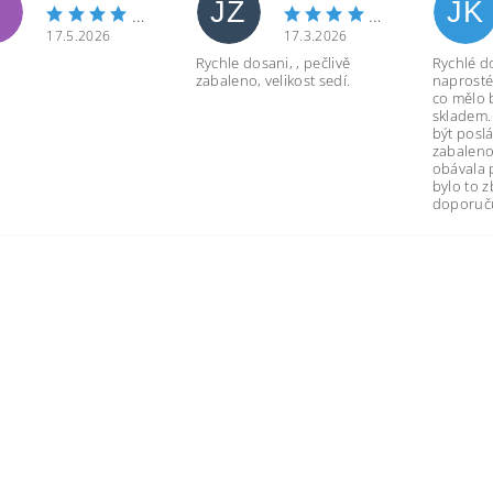
JZ
JK
17.5.2026
17.3.2026
Rychle dosani, , pečlivě
Rychlé d
zabaleno, velikost sedí.
naprosté
co mělo 
skladem.
být poslá
zabaleno
obávala 
bylo to 
doporuču