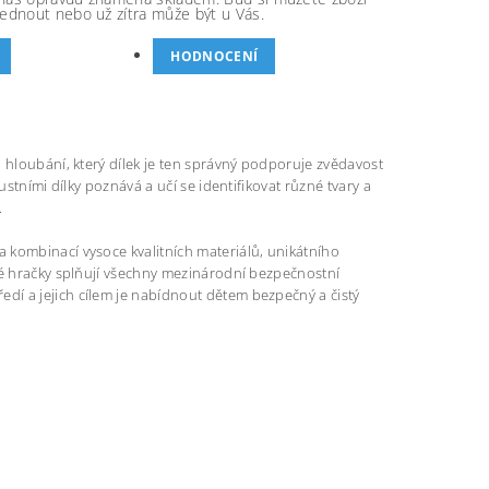
ednout nebo už zítra může být u Vás.
HODNOCENÍ
 hloubání, který dílek je ten správný podporuje zvědavost
ustními dílky poznává a učí se identifikovat různé tvary a
.
 kombinací vysoce kvalitních materiálů, unikátního
né hračky splňují všechny mezinárodní bezpečnostní
dí a jejich cílem je nabídnout dětem bezpečný a čistý