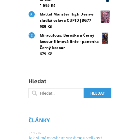
1 695 Kč
Mattel Monster High Děsivě
sladká oslava CUPID JBG77
989 Kč
Miraculous: Beruška a Černý
kocour filmová linie - panenka
Černý kocour
679 Kč
Hledat
ČLÁNKY
3.11.2025
Jak si mám vybrat správnou velikost