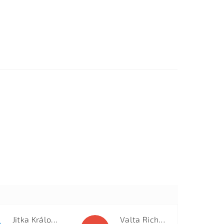
Jitka Královcová
Valta Richard