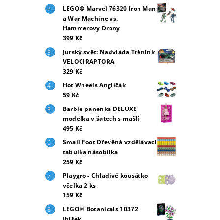
LEGO® Marvel 76320 Iron Man
a War Machine vs.
Hammerovy Drony
399 Kč
Jurský svět: Nadvláda Trénink
VELOCIRAPTORA
329 Kč
Hot Wheels Angličák
59 Kč
Barbie panenka DELUXE
modelka v šatech s mašlí
495 Kč
Small Foot Dřevěná vzdělávací
tabulka násobilka
259 Kč
Playgro - Chladivé kousátko
včelka 2 ks
159 Kč
LEGO® Botanicals 10372
Ibišek