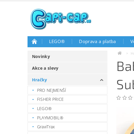
LEGO®
Doprava a platba
V
H
Novinky
Ba
Akce a slevy
Su
Hračky
PRO NEJMENŠÍ
FISHER PRICE
LEGO®
PLAYMOBIL®
GraviTrax