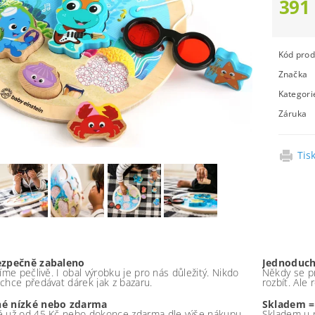
391
Kód prod
Značka
Kategori
Záruka
Tis
ezpečně zabaleno
Jednoduch
íme pečlivě. I obal výrobku je pro nás důležitý. Nikdo
Někdy se pr
chce předávat dárek jak z bazaru.
rozbít. Ale
é nízké nebo zdarma
Skladem =
 už od 45 Kč nebo dokonce zdarma dle výše nákupu -
Skladem u 