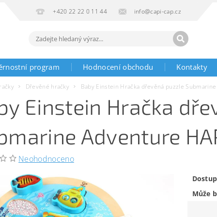
+420 22 22 0 11 44
info@capi-cap.cz
ěrnostní program
Hodnocení obchodu
Kontakty
račky
Dřevěné hračky
Baby Einstein Hračka dřevěná puzzle Submarin
by Einstein Hračka dře
bmarine Adventure H
Neohodnoceno
Dostup
Může b