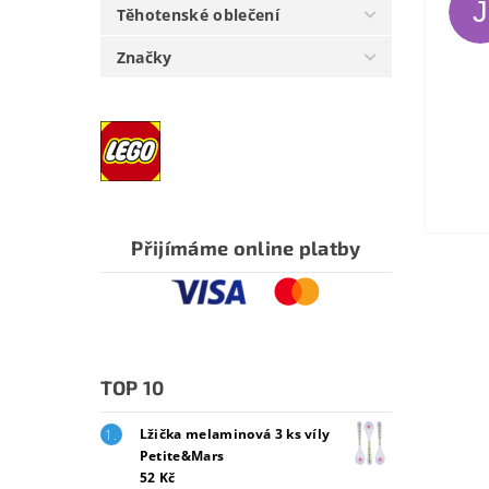
J
Těhotenské oblečení
Značky
Přijímáme online platby
TOP 10
Lžička melaminová 3 ks víly
Petite&Mars
52 Kč