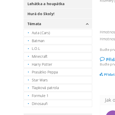
Rozměry p
Lehátka a houpátka
Hurá do školy!
Témata
Hmotnos
Auta (Cars)
Hmotnos
Batman
L.O.L
Buďte prv
Minecraft
Při
Harry Potter
Buďte prv
Prasátko Peppa
Přida
Star Wars
Tlapková patrola
Formule 1
Dinosauři