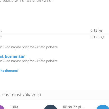
roduktu: 24,1 cm x 24,1 cm x 2,5 cm
t
0.13 kg
t
0,128 kg
ní, kdo napíše příspěvek k této položce.
dat komentář
ní, kdo napíše příspěvek k této položce.
t hodnocení
Julie
Jiřina Zapletalová