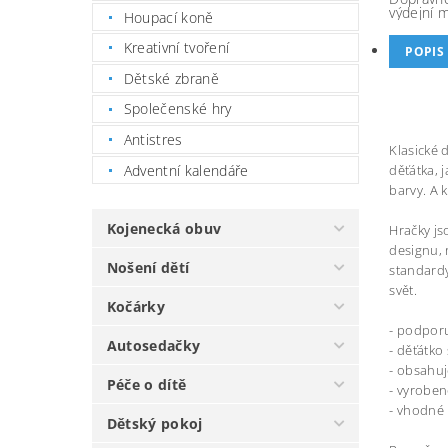
výdejní 
Houpací koně
Kreativní tvoření
POPIS
Dětské zbraně
Společenské hry
Antistres
Klasické 
Adventní kalendáře
děťátka, 
barvy. A 
Kojenecká obuv
Hračky js
designu, 
Nošení dětí
standardy
svět.
Kočárky
- podpor
Autosedačky
- děťátko 
- obsahuj
Péče o dítě
- vyroben
- vhodné
Dětský pokoj