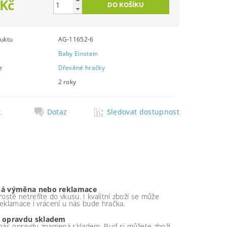
 Kč
uktu
AG-11652-6
Baby Einstein
e
Dřevěné hračky
2 roky
k
Dotaz
Sledovat dostupnost
á výměna nebo reklamace
ostě netrefíte do vkusu. I kvalitní zboží se může
 reklamace i vrácení u nás bude hračka.
 opravdu skladem
nás opravdu znamená skladem. Buď si můžete zboží