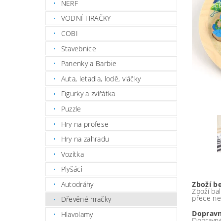
NERF
VODNÍ HRAČKY
COBI
Stavebnice
Panenky a Barbie
Auta, letadla, lodě, vláčky
Figurky a zvířátka
Puzzle
Hry na profese
Hry na zahradu
Vozítka
Plyšáci
Autodráhy
Zboží b
Zboží bal
přece ne
Dřevěné hračky
Dopravn
Hlavolamy
Dopravné