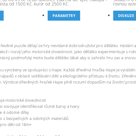
místa od 1500 Kč, kurýr od 2500 Kč.
rovnou vyzv
PARAMETRY
DISKUZE
dřevěné puzzle dělají ze hry nevídané dobrodružství pro děťátko. Hádání a
jakož i rozvíjí jeho motorické dovednosti. Jako děťátko experimentuje s rob
krásný podmořský motiv bude děťátko lákat aby si zahrálo hru zas a znovu
ou vyrobeny ve spolupráci s Hape. Každá dřevěná hračka Hape je vyráběna
nápadů v oblasti vzdělávání dětí a ekologického přístupu k životu. Dřevě
. Výrobce dřevěných hraček Hape plně rozumí dopadům na životní prostře
uje motorické dovednosti
si osvojuje identifikovat různé barvy a tvary
e 4 odolné dílky
o z bezpečných a odolných materiálů
 pro děti od 18m+