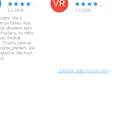
VR
3.2.2026
1.2.2026
odání. Vše v
m pořádku. Vše,
být skladem, bylo
 Posláno, co mělo
no. Pečlivě
. Trochu jsem se
platby předem, ale
zbytečné. Obchod
ji.
Zobrazit další hodnocení