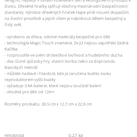
designu, nápadů v oblasti vzdělávání dětí a ekologického přístupu k
životu. Dřevěné hračky splňují všechny mezinárodní bezpečnostní
standardy. Výrobce dřevěných hraček Hape plně rozumí dopadům
na životní prostředí a jejich cílem je nabídnout dětem bezpečný a
čistý svět.
- vyrobeno ze dřeva, odolné materiály bezpečné pro děti
- technologie Magic Touch znamená, že již nejsou zapotřebí žádná
tlačítka
- rozproudíte ve svém drobečkovi tvořivost a hudebního ducha
- dva různé způsoby hry: vlastní tvorba nebo za doprovodu
klasických melodií
- můžete nastavit i hlasitost, kde je zaručena kvalita zvuku
reproduktorem vyšší kvality
- vyžaduje 3 AA baterie, které nejsou součástí balení
- vhodné pro děti od 12m+
Rozměry produktu: 30,5 cm x 12,7 cm x 22,9 cm
Hmotnost
0.27 kg