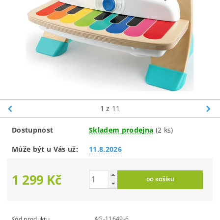
1
z 11
Dostupnost
Skladem prodejna
(2 ks)
Může být u Vás už:
11.8.2026
1 299 Kč
Kód produktu
AG-11649-6