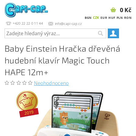
0 Kč
CZK
BGN
EUR
HUF
PLN
RON
+420 22 22 0 11 44
info@capi-cap.cz
Baby Einstein Hračka dřevěná
hudební klavír Magic Touch
HAPE 12m+
Neohodnoceno