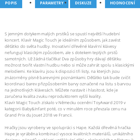
POPIS
PARAMETRY
DISKUZE
HODNOCENÍ
S jemným dotykem malých prstíků se spustí největší hudební
koncert. Klavír Magic Touch je ideálním způsobem, jak zavést
děťátko do světa hudby. Inovativní dřevěné klavírní klávesy
nefungují klasickým způsobem, ale s dotekem teplých prstů
samotných. Už žádná tlačítka! Dva způsoby hry dávají děťátku
možnost tvořit vlastní hudbu nebo si může zahrát spolu s klasickými
melodiemi. Ke klavíru jsou k dispozici tři listy, na kterých jsou
znázorněny písně barevnými poznámkami. Děťátko tak bude cvičit
koordinaci barev přizpůsobením barvy označené na listu s barvou
na jednotlivých klávesách. Můžete nastavit i hlasitost, kde je
zaručena kvalita zvuku reproduktorem vyšší kvality.
Klavír Magic Touch získalo v Německu ocenění ToyAward 2019 v
kategorii Baby&Infant poté, co v minulém roce převzala cenu na
Grand Prix du Jouet 2018 ve Francii.
Hračky jsou vyrobeny ve spolupráci s Hape. Každá dřevěná hračka
Hape je vyráběna kombinací vysoce kvalitních materiálů, unikátního